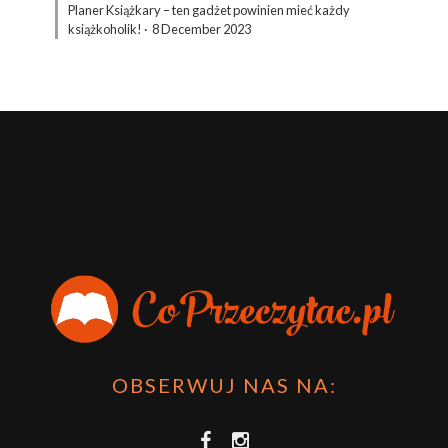
Planer Książkary – ten gadżet powinien mieć każdy
książkoholik!
·
8 December 2023
OBSERWUJ NAS NA: