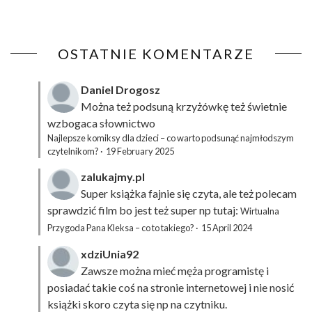
OSTATNIE KOMENTARZE
Daniel Drogosz
Można też podsuną
krzyżówkę
też świetnie
wzbogaca słownictwo
Najlepsze komiksy dla dzieci – co warto podsunąć najmłodszym
czytelnikom?
·
19 February 2025
zalukajmy.pl
Super książka fajnie się czyta, ale też polecam
sprawdzić film bo jest też super np tutaj:
Wirtualna
Przygoda Pana Kleksa – co to takiego?
·
15 April 2024
xdziUnia92
Zawsze można mieć męża programistę i
posiadać takie coś na stronie internetowej i nie nosić
książki skoro czyta się np na czytniku.