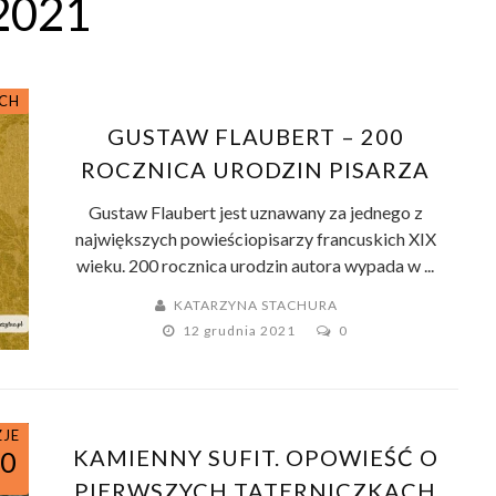
2021
ACH
GUSTAW FLAUBERT – 200
ROCZNICA URODZIN PISARZA
Gustaw Flaubert jest uznawany za jednego z
największych powieściopisarzy francuskich XIX
wieku. 200 rocznica urodzin autora wypada w ...
KATARZYNA STACHURA
12 grudnia 2021
0
ZJE
KAMIENNY SUFIT. OPOWIEŚĆ O
10
PIERWSZYCH TATERNICZKACH