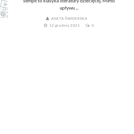
Sempé to klasyka literatury dziecięcej. Mimo
upływu ...
ANETA ŚWIDERSKA
12 grudnia 2021
0