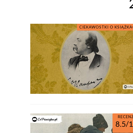
CIEKAWOSTKI O KSIĄŻK
RECEN
8.5/