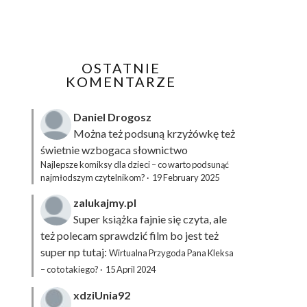
OSTATNIE
KOMENTARZE
Daniel Drogosz
Można też podsuną
krzyżówkę
też
świetnie wzbogaca słownictwo
Najlepsze komiksy dla dzieci – co warto podsunąć
najmłodszym czytelnikom?
·
19 February 2025
zalukajmy.pl
Super książka fajnie się czyta, ale
też polecam sprawdzić film bo jest też
super np tutaj:
Wirtualna Przygoda Pana Kleksa
– co to takiego?
·
15 April 2024
xdziUnia92