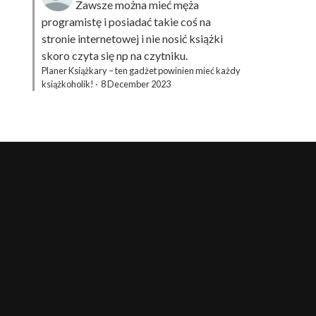
Zawsze można mieć męża
programistę i posiadać takie coś na
stronie internetowej i nie nosić książki
skoro czyta się np na czytniku.
Planer Książkary – ten gadżet powinien mieć każdy
książkoholik!
·
8 December 2023