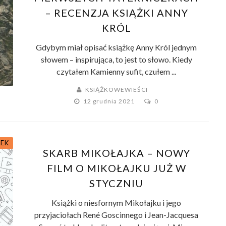
– RECENZJA KSIĄŻKI ANNY
KRÓL
Gdybym miał opisać książkę Anny Król jednym
słowem – inspirująca, to jest to słowo. Kiedy
czytałem Kamienny sufit, czułem ...
KSIĄŻKOWEWIEŚCI
12 grudnia 2021
0
ŻEK
SKARB MIKOŁAJKA – NOWY
FILM O MIKOŁAJKU JUŻ W
STYCZNIU
Książki o niesfornym Mikołajku i jego
przyjaciołach René Goscinnego i Jean-Jacquesa