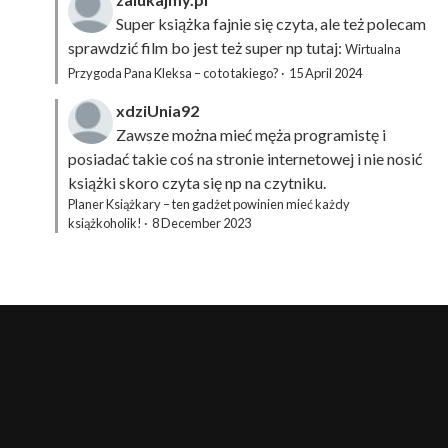
Super książka fajnie się czyta, ale też polecam
sprawdzić film bo jest też super np tutaj:
Wirtualna
Przygoda Pana Kleksa – co to takiego?
·
15 April 2024
xdziUnia92
Zawsze można mieć męża programistę i
posiadać takie coś na stronie internetowej i nie nosić
książki skoro czyta się np na czytniku.
Planer Książkary – ten gadżet powinien mieć każdy
książkoholik!
·
8 December 2023