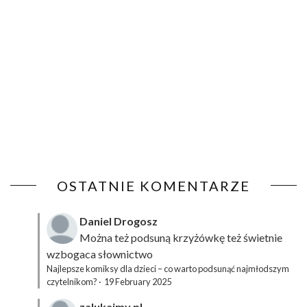
OSTATNIE KOMENTARZE
Daniel Drogosz
Można też podsuną
krzyżówkę
też świetnie
wzbogaca słownictwo
Najlepsze komiksy dla dzieci – co warto podsunąć najmłodszym
czytelnikom?
·
19 February 2025
zalukajmy.pl