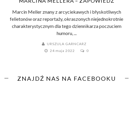
MARCINA MELLERA – ZAPOWIEDŹ
Marcin Meller znany z arcyciekawych i błyskotliwych
felietonów oraz reportaży, okraszonych niejednokrotnie
charakterystycznym dla tego dziennikarza poczuciem
humoru, ...
URSZULA GARNCARZ
24 maja 2022
0
ZNAJDŹ NAS NA FACEBOOKU