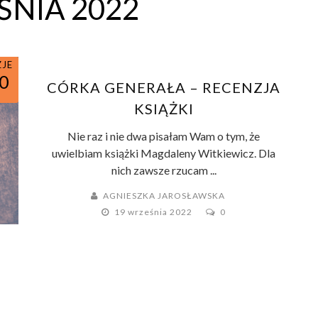
NIA 2022
ZJE
0
CÓRKA GENERAŁA – RECENZJA
KSIĄŻKI
Nie raz i nie dwa pisałam Wam o tym, że
uwielbiam książki Magdaleny Witkiewicz. Dla
nich zawsze rzucam ...
AGNIESZKA JAROSŁAWSKA
19 września 2022
0