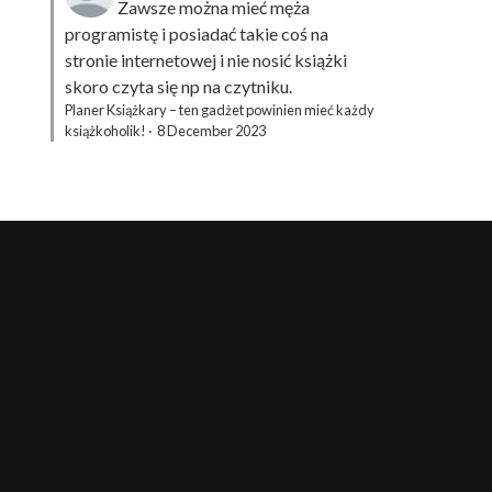
Zawsze można mieć męża
programistę i posiadać takie coś na
stronie internetowej i nie nosić książki
skoro czyta się np na czytniku.
Planer Książkary – ten gadżet powinien mieć każdy
książkoholik!
·
8 December 2023