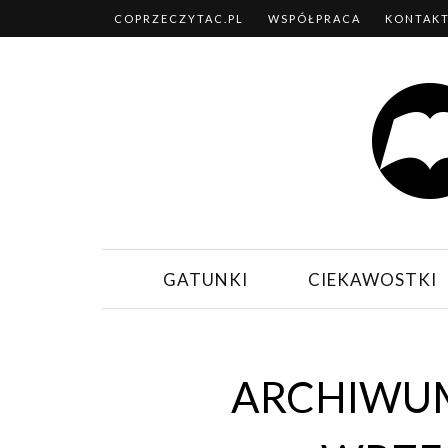
COPRZECZYTAC.PL
WSPÓŁPRACA
KONTAK
GATUNKI
CIEKAWOSTKI
ARCHIWUM