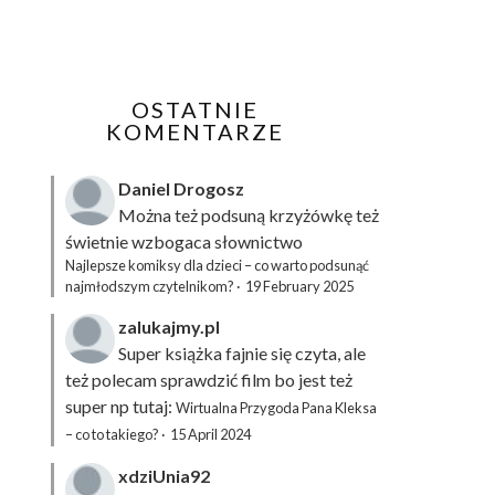
OSTATNIE
KOMENTARZE
Daniel Drogosz
Można też podsuną
krzyżówkę
też
świetnie wzbogaca słownictwo
Najlepsze komiksy dla dzieci – co warto podsunąć
najmłodszym czytelnikom?
·
19 February 2025
zalukajmy.pl
Super książka fajnie się czyta, ale
też polecam sprawdzić film bo jest też
super np tutaj:
Wirtualna Przygoda Pana Kleksa
– co to takiego?
·
15 April 2024
xdziUnia92