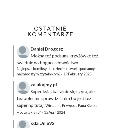
OSTATNIE
KOMENTARZE
Daniel Drogosz
Można też podsuną
krzyżówkę
też
świetnie wzbogaca słownictwo
Najlepsze komiksy dla dzieci – co warto podsunąć
najmłodszym czytelnikom?
·
19 February 2025
zalukajmy.pl
Super książka fajnie się czyta, ale
też polecam sprawdzić film bo jest też
super np tutaj:
Wirtualna Przygoda Pana Kleksa
– co to takiego?
·
15 April 2024
xdziUnia92