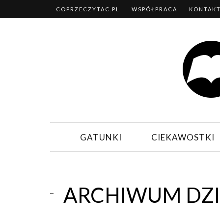
COPRZECZYTAC.PL
WSPÓŁPRACA
KONTAK
GATUNKI
CIEKAWOSTKI
ARCHIWUM DZIE