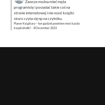
Zawsze można mieć męża
programistę i posiadać takie coś na
stronie internetowej i nie nosić książki
skoro czyta się np na czytniku.
Planer Książkary – ten gadżet powinien mieć każdy
książkoholik!
·
8 December 2023