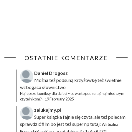
OSTATNIE KOMENTARZE
Daniel Drogosz
Można też podsuną
krzyżówkę
też świetnie
wzbogaca słownictwo
Najlepsze komiksy dla dzieci – co warto podsunąć najmłodszym
czytelnikom?
·
19 February 2025
zalukajmy.pl
Super książka fajnie się czyta, ale też polecam
sprawdzić film bo jest też super np tutaj:
Wirtualna
Przygoda Pana Kleksa – co to takiego?
·
15 April 2024