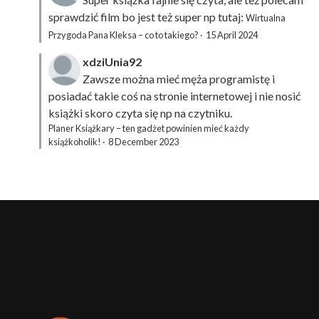
sprawdzić film bo jest też super np tutaj:
Wirtualna
Przygoda Pana Kleksa – co to takiego?
·
15 April 2024
xdziUnia92
Zawsze można mieć męża programistę i
posiadać takie coś na stronie internetowej i nie nosić
książki skoro czyta się np na czytniku.
Planer Książkary – ten gadżet powinien mieć każdy
książkoholik!
·
8 December 2023