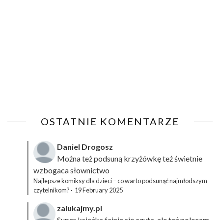
OSTATNIE KOMENTARZE
Daniel Drogosz
Można też podsuną
krzyżówkę
też świetnie
wzbogaca słownictwo
Najlepsze komiksy dla dzieci – co warto podsunąć najmłodszym
czytelnikom?
·
19 February 2025
zalukajmy.pl
Super książka fajnie się czyta, ale też polecam