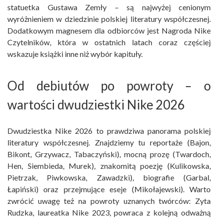
statuetka Gustawa Zemły – są najwyżej cenionym
wyróżnieniem w dziedzinie polskiej literatury współczesnej.
Dodatkowym magnesem dla odbiorców jest Nagroda Nike
Czytelników, która w ostatnich latach coraz częściej
wskazuje książki inne niż wybór kapituły.
Od debiutów po powroty – o
wartości dwudziestki Nike 2026
Dwudziestka Nike 2026 to prawdziwa panorama polskiej
literatury współczesnej. Znajdziemy tu reportaże (Bajon,
Bikont, Grzywacz, Tabaczyński), mocną prozę (Twardoch,
Hen, Siembieda, Murek), znakomitą poezję (Kulikowska,
Pietrzak, Piwkowska, Zawadzki), biografie (Garbal,
Łapiński) oraz przejmujące eseje (Mikołajewski). Warto
zwrócić uwagę też na powroty uznanych twórców: Zyta
Rudzka, laureatka Nike 2023, powraca z kolejną odważną