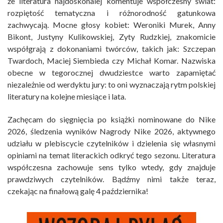
że literatura najdoskonalej komentuje współczesny świat:
rozpiętość tematyczna i różnorodność gatunkowa
zachwycają. Mocne głosy kobiet: Weroniki Murek, Anny
Bikont, Justyny Kulikowskiej, Zyty Rudzkiej, znakomicie
współgrają z dokonaniami twórców, takich jak: Szczepan
Twardoch, Maciej Siembieda czy Michał Komar. Nazwiska
obecne w tegorocznej dwudziestce warto zapamiętać
niezależnie od werdyktu jury: to oni wyznaczają rytm polskiej
literatury na kolejne miesiące i lata.
Zachęcam do sięgnięcia po książki nominowane do Nike
2026, śledzenia wyników Nagrody Nike 2026, aktywnego
udziału w plebiscycie czytelników i dzielenia się własnymi
opiniami na temat literackich odkryć tego sezonu. Literatura
współczesna zachowuje sens tylko wtedy, gdy znajduje
prawdziwych czytelników. Bądźmy nimi także teraz,
czekając na finałową galę 4 października!