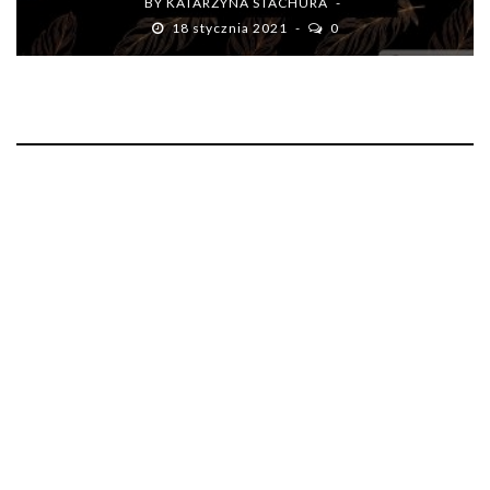
BY
KATARZYNA STACHURA
18 stycznia 2021
0