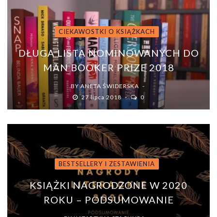
CIEKAWOSTKI O KSIĄŻKACH
DŁUGA LISTA NOMINOWANYCH DO
MAN BOOKER PRIZE 2018
BY
ANETA ŚWIDERSKA
27 lipca 2018
0
BESTSELLERY I ZESTAWIENIA
KSIĄŻKI NAGRODZONE W 2020
ROKU – PODSUMOWANIE