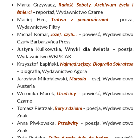
Marta Grzywacz,
Radość Soboty. Archiwum życia i
śmierci
– reportaż, Wydawnictwo Czarne
Maciej Hen,
Tratwa z pomarańczami
– proza,
Wydawnictwo Filtry
Michał Komar,
Józef, czyli…
– powieść, Wydawnictwo
Czuły Barbarzyńca Press
Justyna Kulikowska,
Wnyki dla światła
– poezja,
Wydawnictwo WBPiCAK
Krzysztof Łapiński,
Najmądrzejszy. Biografia Sokratesa
– biografia, Wydawnictwo Agora
Jarosław Mikołajewski,
Marsala
– esej, Wydawnictwo
Austeria
Weronika Murek,
Urodziny
– powieść, Wydawnictwo
Czarne
Tomasz Pietrzak,
Bery z dzielni
– poezja, Wydawnictwo
Znak
Anna Piwkowska,
Prześwity
– poezja, Wydawnictwo
Znak
Zyta Rudzka,
Tylko durnie żyją do końca
– powieść,