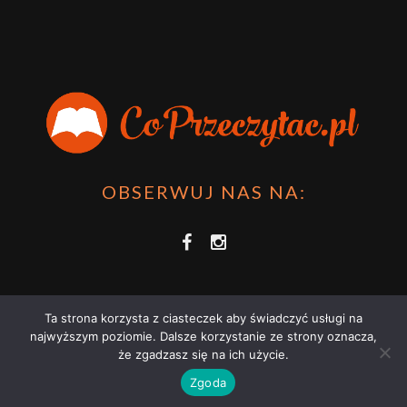
OBSERWUJ NAS NA:
Ta strona korzysta z ciasteczek aby świadczyć usługi na
najwyższym poziomie. Dalsze korzystanie ze strony oznacza,
że zgadzasz się na ich użycie.
COPRZECZYTAĆ.PL 2021 | STRONA WYKORZYSTUJE PLIKI COOKIES |
Zgoda
ZAPOZNAJ SIĘ Z
POLITYKĄ PRYWATNOŚCI