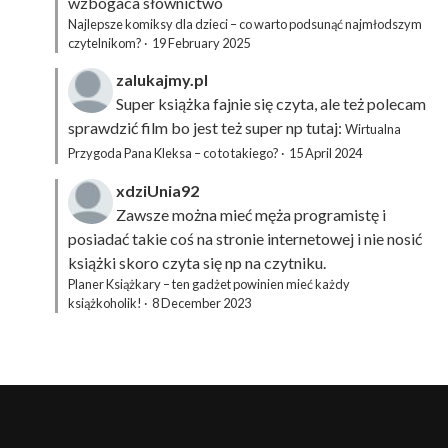
wzbogaca słownictwo
Najlepsze komiksy dla dzieci – co warto podsunąć najmłodszym
czytelnikom?
·
19 February 2025
zalukajmy.pl
Super książka fajnie się czyta, ale też polecam
sprawdzić film bo jest też super np tutaj:
Wirtualna
Przygoda Pana Kleksa – co to takiego?
·
15 April 2024
xdziUnia92
Zawsze można mieć męża programistę i
posiadać takie coś na stronie internetowej i nie nosić
książki skoro czyta się np na czytniku.
Planer Książkary – ten gadżet powinien mieć każdy
książkoholik!
·
8 December 2023