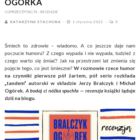
OGÓRKA
COPRZECZYTAC.PL
- RECENZJE
KATARZYNA STACHURA
1 stycznia 2022
0
Śmiech to zdrowie – wiadomo. A co jeszcze daje nam
poczucie humoru? Z czego wypada i nie wypada, tudzież z
czego warto się śmiać? Jak na przestrzeni lat zmienia się
pojęcie tego, co jest śmieszne?
W rozmowie rzece humor
na czynniki pierwsze pół żartem, pół serio rozkłada
„tandem” autorski w składzie Jerzy Bralczyk i Michał
Ogórek.
A bodaj ci nóżka spuchła — recenzja
książki ląduje
dziś na blogu.