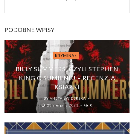
PODOBNE WPISY
KRYMINAŁ
BILLY SUMMERS, CZYLI STEPHEN
KING O SUMIENIU – RECENZJA
KSIĄŻKI
BY
ANETA ŚWIDERSKA
23 sierpnia 2021
0