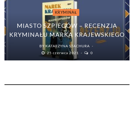
KRYMINAŁ
MIASTO SZPIEGÓW – RECENZJA
KRYMINAŁU MARKA KRAJEWSKIEGO
BY
KATARZYNA STACHURA
25 czerwca 2021
0