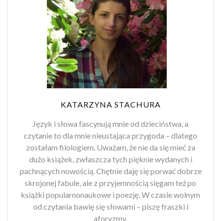
KATARZYNA STACHURA
Język i słowa fascynują mnie od dzieciństwa, a
czytanie to dla mnie nieustająca przygoda – dlatego
zostałam filologiem. Uważam, że nie da się mieć za
dużo książek, zwłaszcza tych pięknie wydanych i
pachnących nowością. Chętnie daję się porwać dobrze
skrojonej fabule, ale z przyjemnością sięgam też po
książki popularnonaukowe i poezję. W czasie wolnym
od czytania bawię się słowami – piszę fraszki i
aforyzmy.