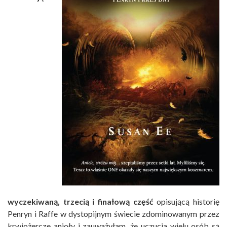
wyczekiwaną, trzecią i finałową część
opisującą historię
Penryn i Raffe w dystopijnym świecie zdominowanym przez
krwiożercze anioły i zauważyłam, że uczucia wielu osób są