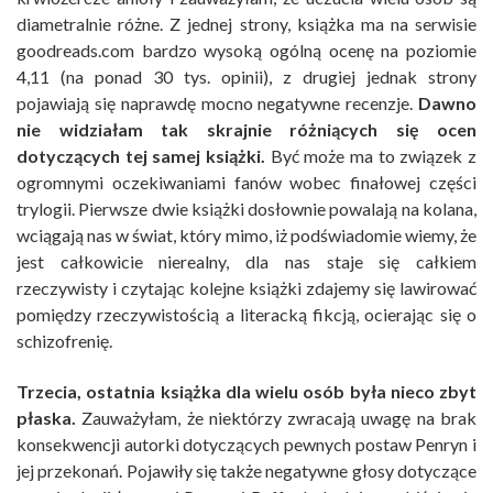
diametralnie różne. Z jednej strony, książka ma na serwisie
goodreads.com bardzo wysoką ogólną ocenę na poziomie
4,11 (na ponad 30 tys. opinii), z drugiej jednak strony
pojawiają się naprawdę mocno negatywne recenzje.
Dawno
nie widziałam tak skrajnie różniących się ocen
dotyczących tej samej książki.
Być może ma to związek z
ogromnymi oczekiwaniami fanów wobec finałowej części
trylogii. Pierwsze dwie książki dosłownie powalają na kolana,
wciągają nas w świat, który mimo, iż podświadomie wiemy, że
jest całkowicie nierealny, dla nas staje się całkiem
rzeczywisty i czytając kolejne książki zdajemy się lawirować
pomiędzy rzeczywistością a literacką fikcją, ocierając się o
schizofrenię.
Trzecia, ostatnia książka dla wielu osób była nieco zbyt
płaska.
Zauważyłam, że niektórzy zwracają uwagę na brak
konsekwencji autorki dotyczących pewnych postaw Penryn i
jej przekonań. Pojawiły się także negatywne głosy dotyczące