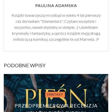
PAULINA ADAMSKA
Książki towarzyszą mi odkąd w wieku 4 lat pierwszy
raz dorwałam "Elementarz". Czytam wszędzie i
wszystko, nawet etykiety w sklepie. ;) Uwielbiam
kryminały i fantastykę, a oprócz książek moją drugą
miłością są komiksy, szczególnie te od Marvela. :P
PODOBNE WPISY
FANTASY
PRZEDPREMIEROWA RECENZJA