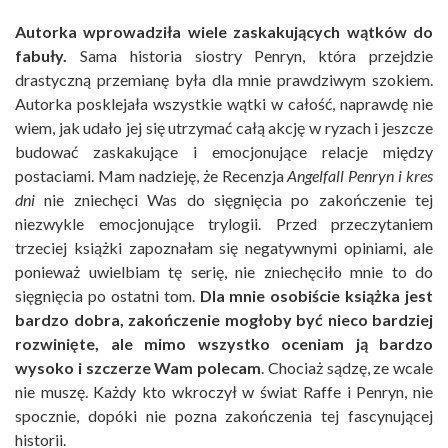
Autorka wprowadziła wiele zaskakujących wątków do
fabuły.
Sama historia siostry Penryn, która przejdzie
drastyczną przemianę była dla mnie prawdziwym szokiem.
Autorka posklejała wszystkie wątki w całość, naprawdę nie
wiem, jak udało jej się utrzymać całą akcję w ryzach i jeszcze
budować zaskakujące i emocjonujące relacje między
postaciami. Mam nadzieję, że Recenzja
Angelfall Penryn i kres
dni
nie zniechęci Was do sięgnięcia po zakończenie tej
niezwykle emocjonujące trylogii. Przed przeczytaniem
trzeciej książki zapoznałam się negatywnymi opiniami, ale
ponieważ uwielbiam tę serię, nie zniechęciło mnie to do
sięgnięcia po ostatni tom.
Dla mnie osobiście książka jest
bardzo dobra, zakończenie mogłoby być nieco bardziej
rozwinięte, ale mimo wszystko oceniam ją bardzo
wysoko i szczerze Wam polecam
. Chociaż sądzę, ze wcale
nie muszę. Każdy kto wkroczył w świat Raffe i Penryn, nie
spocznie, dopóki nie pozna zakończenia tej fascynującej
historii.