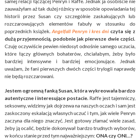
samej relacji łączącej Penryn i Raffe. Jednak ja osobiście nie
zauważyłam aż tak dużej różnicy w sposobie opowiadania tej
historii przez Susan czy szczególnie zaskakujących lub
rozczarowujących elementów fabuły w stosunku do
poprzednich książek.
Angelfall Penryn i kres dni
czyta się z
dużą przyjemnością, podobnie jak pierwsze dwie części.
Czuję oczywiście pewien niedosyt odnośnie samego uczucia,
które łączy głównych bohaterów, chciałabym, żeby było
bardziej intensywne i bardziej emocjonujące. Jednak
uważam, że fani pierwszych dwóch części trylogii naprawdę
nie będą rozczarowani.
Jestem ogromną fanką Susan, która wykreowała bardzo
autentyczne i interesujące postacie.
Raffe jest tajemniczy,
seksowny, widzimy jak dojrzewa na naszych oczach i sam jest
zaskoczony eskalacją własnych uczuć i tym, jak wiele Penryn
zaczyna dla niego znaczyć. Jest gotowy złamać wiele zasad,
żeby ją ocalić, będzie dokonywał bardzo trudnych wyborów,
w końcu stanie przed tym najważniejszym:
ONA czy ONI…?