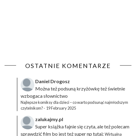
OSTATNIE KOMENTARZE
Daniel Drogosz
Można też podsuną
krzyżówkę
też świetnie
wzbogaca słownictwo
Najlepsze komiksy dla dzieci – co warto podsunąć najmłodszym
czytelnikom?
·
19 February 2025
zalukajmy.pl
Super książka fajnie się czyta, ale też polecam
sprawdzić film bo jest też super np tutaj:
Wirtualna