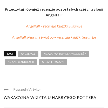
Przeczytaj również recenzje pozostałych części trylogii
Angelfall:
Angelfall – recenzja książki Susan Ee
Angelfall. Penryn i świat po – recenzja książki Susan Ee
TAGI
ANGELFALL
KSIĄŻKI FANTASY DLA MŁODZIEŻY
KSIĄŻKI O ANIOŁACH
SUSAN EE KSIĄŻKI
Poprzedni Artykuł
WAKACYJNA WIZYTA U HARRY’EGO POTTERA