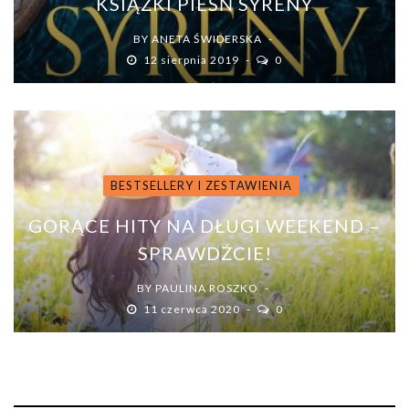
KSIĄŻKI PIEŚŃ SYRENY
BY
ANETA ŚWIDERSKA
12 sierpnia 2019
0
BESTSELLERY I ZESTAWIENIA
GORĄCE HITY NA DŁUGI WEEKEND –
SPRAWDŹCIE!
BY
PAULINA ROSZKO
11 czerwca 2020
0