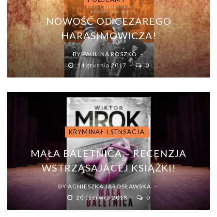
NOWOŚĆ OD CEZAREGO
HARASIMOWICZA!
BY
PAULINA ROSZKO
14 grudnia 2017
0
KRYMINAŁ I SENSACJA
MAŁA BALETNICA – RECENZJA
WSTRZĄSAJĄCEJ KSIĄŻKI!
BY
AGNIESZKA JAROSŁAWSKA
20 czerwca 2018
0