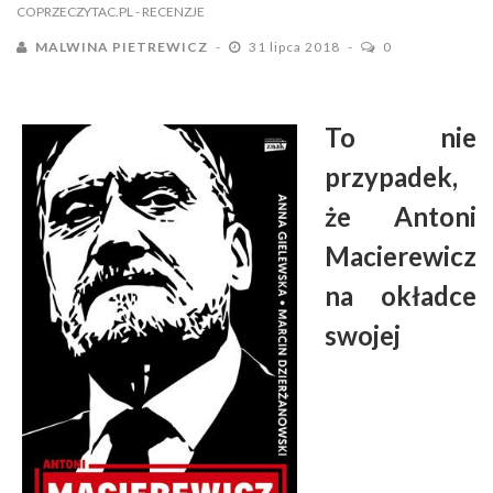
COPRZECZYTAC.PL
- RECENZJE
MALWINA PIETREWICZ
31 lipca 2018
0
To nie
przypadek,
że Antoni
Macierewicz
na okładce
swojej