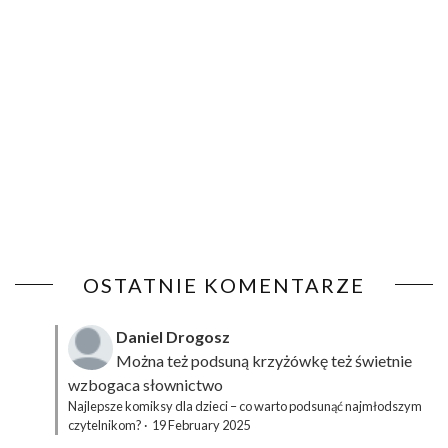
OSTATNIE KOMENTARZE
Daniel Drogosz
Można też podsuną
krzyżówkę
też świetnie
wzbogaca słownictwo
Najlepsze komiksy dla dzieci – co warto podsunąć najmłodszym
czytelnikom?
·
19 February 2025