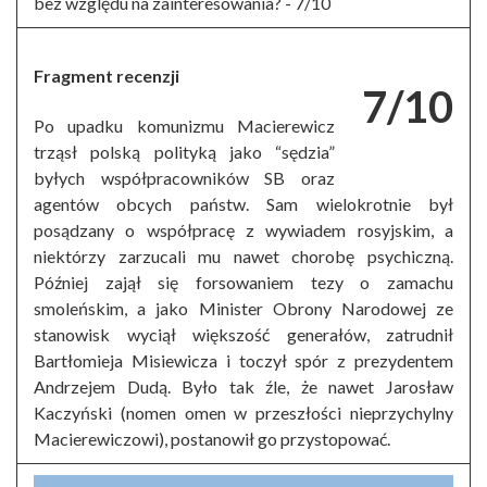
bez względu na zainteresowania? -
7/10
Fragment recenzji
7/10
Po upadku komunizmu Macierewicz
trząsł polską polityką jako “sędzia”
byłych współpracowników SB oraz
agentów obcych państw. Sam wielokrotnie był
posądzany o współpracę z wywiadem rosyjskim, a
niektórzy zarzucali mu nawet chorobę psychiczną.
Później zajął się forsowaniem tezy o zamachu
smoleńskim, a jako Minister Obrony Narodowej ze
stanowisk wyciął większość generałów, zatrudnił
Bartłomieja Misiewicza i toczył spór z prezydentem
Andrzejem Dudą. Było tak źle, że nawet Jarosław
Kaczyński (nomen omen w przeszłości nieprzychylny
Macierewiczowi), postanowił go przystopować.