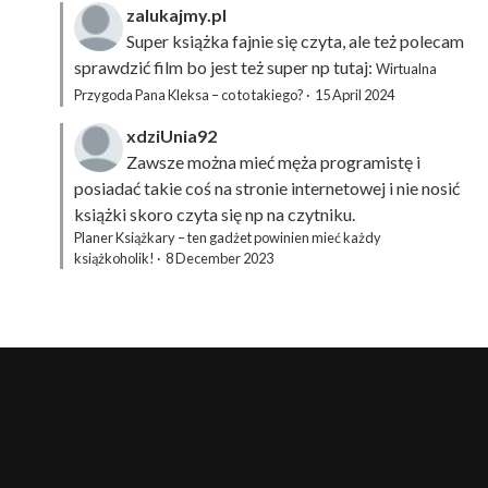
zalukajmy.pl
Super książka fajnie się czyta, ale też polecam
sprawdzić film bo jest też super np tutaj:
Wirtualna
Przygoda Pana Kleksa – co to takiego?
·
15 April 2024
xdziUnia92
Zawsze można mieć męża programistę i
posiadać takie coś na stronie internetowej i nie nosić
książki skoro czyta się np na czytniku.
Planer Książkary – ten gadżet powinien mieć każdy
książkoholik!
·
8 December 2023