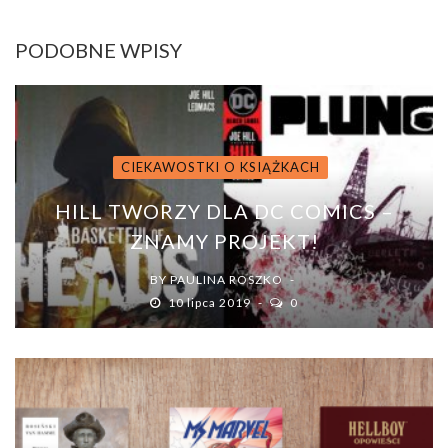
PODOBNE WPISY
CIEKAWOSTKI O KSIĄŻKACH
HILL TWORZY DLA DC COMICS –
ZNAMY PROJEKT!
BY
PAULINA ROSZKO
10 lipca 2019
0