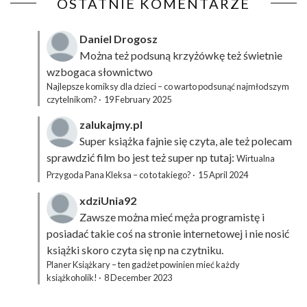
OSTATNIE KOMENTARZE
Daniel Drogosz
Można też podsuną
krzyżówkę
też świetnie
wzbogaca słownictwo
Najlepsze komiksy dla dzieci – co warto podsunąć najmłodszym
czytelnikom?
·
19 February 2025
zalukajmy.pl
Super książka fajnie się czyta, ale też polecam
sprawdzić film bo jest też super np tutaj:
Wirtualna
Przygoda Pana Kleksa – co to takiego?
·
15 April 2024
xdziUnia92
Zawsze można mieć męża programistę i
posiadać takie coś na stronie internetowej i nie nosić
książki skoro czyta się np na czytniku.
Planer Książkary – ten gadżet powinien mieć każdy
książkoholik!
·
8 December 2023