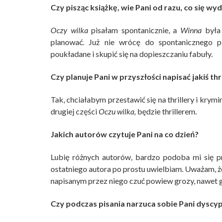
Czy pisząc książkę, wie Pani od razu, co się wy
Oczy wilka
pisałam spontanicznie, a
Winna
była 
planować. Już nie wrócę do spontanicznego pi
poukładane i skupić się na dopieszczaniu fabuły.
Czy planuje Pani w przyszłości napisać jakiś thr
Tak, chciałabym przestawić się na thrillery i krym
drugiej części
Oczu wilka,
będzie thrillerem.
Jakich autorów czytuje Pani na co dzień?
Lubię różnych autorów, bardzo podoba mi się pr
ostatniego autora po prostu uwielbiam. Uważam, ż
napisanym przez niego czuć powiew grozy, nawet g
Czy podczas pisania narzuca sobie Pani dyscypli