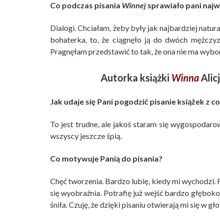
Co podczas pisania
Winnej
sprawiało pani najw
Dialogi. Chciałam, żeby były jak najbardziej natur
bohaterka, to, że ciągnęło ją do dwóch mężczy
Pragnęłam przedstawić to tak, że ona nie ma wyboru,
Autorka książki
Winna
Alic
Jak udaje się Pani pogodzić pisanie książek z
To jest trudne, ale jakoś staram się wygospodarowa
wszyscy jeszcze śpią.
Co motywuje Panią do pisania?
Chęć tworzenia. Bardzo lubię, kiedy mi wychodzi. F
się wyobraźnia. Potrafię już wejść bardzo głęboko
śniła. Czuję, że dzięki pisaniu otwierają mi się w g