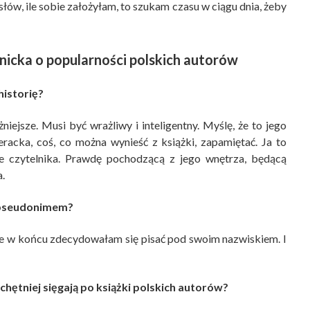
u słów, ile sobie założyłam, to szukam czasu w ciągu dnia, żeby
inicka o popularności polskich autorów
historię?
iejsze. Musi być wrażliwy i inteligentny. Myślę, że to jego
eracka, coś, co można wynieść z książki, zapamiętać. Ja to
e czytelnika. Prawdę pochodzącą z jego wnętrza, będącą
.
d pseudonimem?
le w końcu zdecydowałam się pisać pod swoim nazwiskiem. I
 chętniej sięgają po książki polskich autorów?