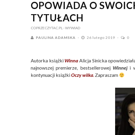
OPOWIADA O SWOIC
TYTUŁACH
COPRZECZYTAC.PL
- WYWIAD
PAULINA ADAMSKA
26 lutego 2019
0
Autorka książki
Winna
Alicja Sinicka opowiedział
najnowszej premierze, bestsellerowej
Winnej
i w
kontynuacji książki
Oczy wilka
.
Zapraszam