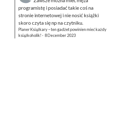
Zawsze można mieć męża
programistę i posiadać takie coś na
stronie internetowej i nie nosić książki
skoro czyta się np na czytniku.
Planer Książkary – ten gadżet powinien mieć każdy
książkoholik!
·
8 December 2023