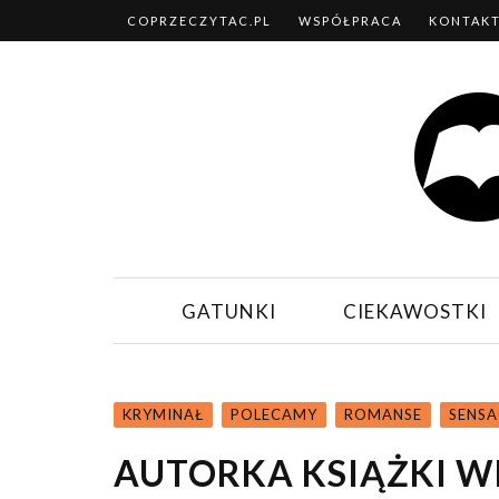
COPRZECZYTAC.PL
WSPÓŁPRACA
KONTAK
GATUNKI
CIEKAWOSTKI
KRYMINAŁ
POLECAMY
ROMANSE
SENSA
AUTORKA KSIĄŻKI W