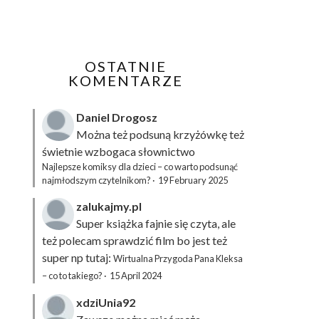
OSTATNIE
KOMENTARZE
Daniel Drogosz
Można też podsuną
krzyżówkę
też
świetnie wzbogaca słownictwo
Najlepsze komiksy dla dzieci – co warto podsunąć
najmłodszym czytelnikom?
·
19 February 2025
zalukajmy.pl
Super książka fajnie się czyta, ale
też polecam sprawdzić film bo jest też
super np tutaj:
Wirtualna Przygoda Pana Kleksa
– co to takiego?
·
15 April 2024
xdziUnia92