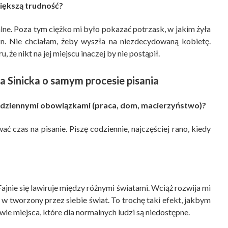
iększą trudność?
alne. Poza tym ciężko mi było pokazać potrzask, w jakim żyła
zn. Nie chciałam, żeby wyszła na niezdecydowaną kobietę.
 że nikt na jej miejscu inaczej by nie postąpił.
ja Sinicka o samym procesie pisania
 codziennymi obowiązkami (praca, dom, macierzyństwo)?
ć czas na pisanie. Piszę codziennie, najczęściej rano, kiedy
ajnie się lawiruje między różnymi światami. Wciąż rozwija mi
 w tworzony przez siebie świat. To trochę taki efekt, jakbym
łowie miejsca, które dla normalnych ludzi są niedostępne.