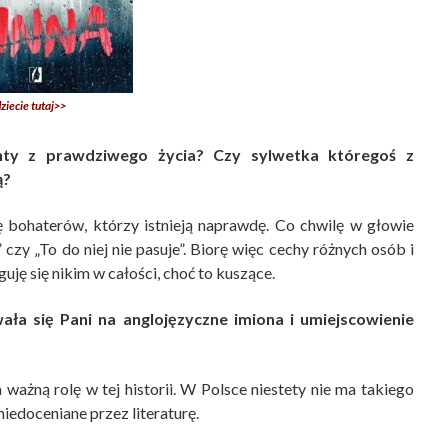
ziecie tutaj>>
nty z prawdziwego życia? Czy sylwetka któregoś z
ą?
ię bohaterów, którzy istnieją naprawdę. Co chwilę w głowie
” czy „To do niej nie pasuje”. Biorę więc cechy różnych osób i
ję się nikim w całości, choć to kuszące.
ła się Pani na anglojęzyczne imiona i umiejscowienie
ażną rolę w tej historii. W Polsce niestety nie ma takiego
niedoceniane przez literaturę.