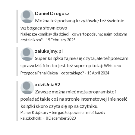
Daniel Drogosz
Można też podsuną
krzyżówkę
też świetnie
wzbogaca słownictwo
Najlepsze komiksy dla dzieci – co warto podsunąć najmłodszym
czytelnikom?
·
19 February 2025
zalukajmy.pl
Super książka fajnie się czyta, ale też polecam
sprawdzić film bo jest też super np tutaj:
Wirtualna
Przygoda Pana Kleksa – co to takiego?
·
15 April 2024
xdziUnia92
Zawsze można mieć męża programistę i
posiadać takie coś na stronie internetowej i nie nosić
książki skoro czyta się np na czytniku.
Planer Książkary – ten gadżet powinien mieć każdy
książkoholik!
·
8 December 2023