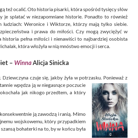
 też ocalić. Oto historia pisarki, która spośród tysięcy słów
by je splatać w niezapomniane historie. Ponadto to również
ludziach: Weronice i Wiktorze, którzy mają tylko siebie.
ezpieczeństwa i prawa do miłości. Czy mogą zwyciężyć w
historia pełna miłości i nienawiści to najbardziej osobista
ichalak, która włożyła w nią mnóstwo emocji i serca.
iet –
Winna
Alicja Sinicka
 Dziewczyna czuje się, jakby żyła w potrzasku. Ponieważ z
eustannie wpędza ją w niegasnące poczucie
pokochała jak nikogo przedtem, a który
a konsekwentnie ją zawodzą i ranią. Mimo
tojnemu wojskowemu, który przypadkiem
n szansą bohaterki na to, by w końcu była