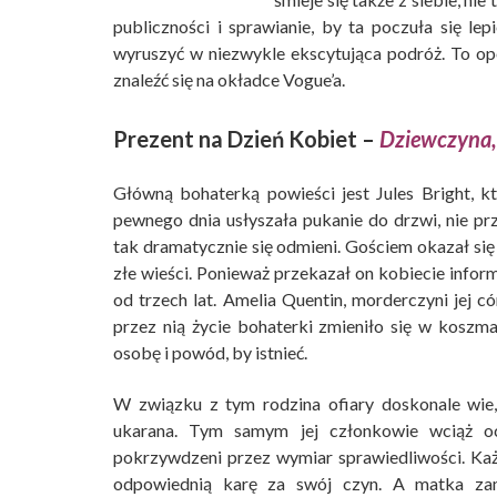
publiczności i sprawianie, by ta poczuła się lep
wyruszyć w niezwykle ekscytująca podróż. To op
znaleźć się na okładce Vogue’a.
Prezent na Dzień Kobiet –
Dziewczyna, 
Główną bohaterką powieści jest Jules Bright, kt
pewnego
dnia usłyszała pukanie do drzwi, nie pr
tak dramatycznie się odmieni. Gościem okazał si
złe wieści. Ponieważ przekazał on kobiecie informa
od trzech lat. Amelia Quentin, morderczyni jej có
przez nią życie bohaterki zmieniło się w koszma
osobę i powód, by istnieć.
W związku z tym rodzina ofiary doskonale wie, 
ukarana. Tym samym jej członkowie wciąż ocz
pokrzywdzeni przez wymiar sprawiedliwości. Każ
odpowiednią karę za swój czyn. A matka za