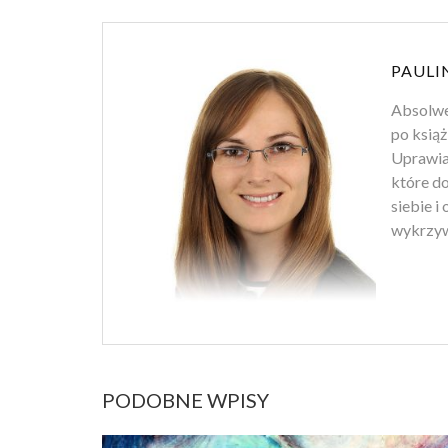
PAULI
Absolwen
po książ
Uprawiam
które d
siebie i
wykrzyw
PODOBNE WPISY