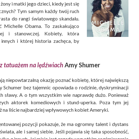
żony i matki jego dzieci, kiedy jest się
icznych? Tym samym każdy twój ruch
urasta do rangi światowego skandalu.
eć Michelle Obama. To zaskakująco
ej i stanowczej. Kobiety, która
nnych i której historia zachęca, by
z tatuażem na lędźwiach
Amy Shumer
ają niepowtarzalną okazję poznać kobietę, której największą
my Schumer bez tajemnic opowiada o rodzinie, dyskryminacji
ach sławy. A o tym wszystkim wie naprawdę dużo. Ponieważ
jszych aktorek komediowych i stund-uperka. Poza tym jej
ż na liście najbardziej wpływowych kobiet Ameryki.
towanej pozycji pokazuje, że ma ogromny talent i dystans
świata, ale i samej siebie. Jeśli pojawia się taka sposobność,
 tylko z innych. Jej misją jest przede wszystkim rozśmieszanie