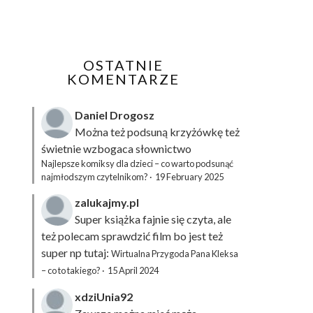
OSTATNIE
KOMENTARZE
Daniel Drogosz
Można też podsuną
krzyżówkę
też
świetnie wzbogaca słownictwo
Najlepsze komiksy dla dzieci – co warto podsunąć
najmłodszym czytelnikom?
·
19 February 2025
zalukajmy.pl
Super książka fajnie się czyta, ale
też polecam sprawdzić film bo jest też
super np tutaj:
Wirtualna Przygoda Pana Kleksa
– co to takiego?
·
15 April 2024
xdziUnia92