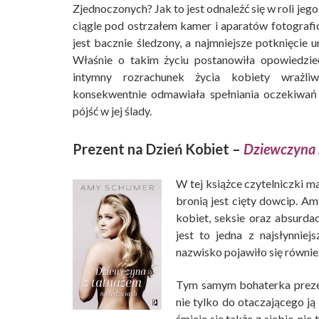
Zjednoczonych? Jak to jest odnaleźć się w roli jego 
ciągle pod ostrzałem kamer i aparatów fotograf
jest bacznie śledzony, a najmniejsze potknięcie 
Właśnie o takim życiu postanowiła opowiedzi
intymny rozrachunek życia kobiety wrażliw
konsekwentnie odmawiała spełniania oczekiwań i
pójść w jej ślady.
Prezent na Dzień Kobiet –
Dziewczyna 
W tej książce czytelniczki m
bronią jest cięty dowcip. A
kobiet, seksie oraz absurd
jest to jedna z najsłynnie
nazwisko pojawiło się równie
Tym samym bohaterka prezen
nie tylko do otaczającego ją 
śmieje się także z siebie, nie