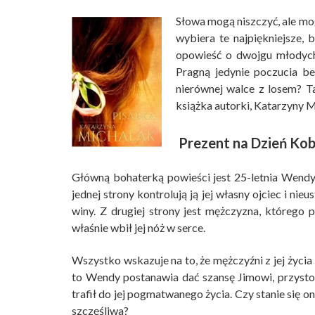
Słowa mogą niszczyć, ale mogą
wybiera te najpiękniejsze, 
opowieść o dwojgu młodych 
Pragną jedynie poczucia b
nierównej walce z losem? Ta 
książka autorki, Katarzyny M
Prezent na Dzień Kob
Główną bohaterką powieści jest 25-letnia Wendy.
jednej
strony kontrolują ją jej własny ojciec i ni
winy. Z drugiej strony jest mężczyzna, którego 
właśnie wbił jej nóż w serce.
Wszystko wskazuje na to, że mężczyźni z jej życi
to Wendy postanawia dać szansę Jimowi, przys
trafił do jej pogmatwanego życia. Czy stanie się o
szczęśliwa?