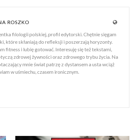
NA ROSZKO
tka filologii polskiej, profil edytorski. Chętnie sięgam
ki, które skłaniają do refleksji i poszerzają horyzonty.
 fitness i lubię gotować. Interesuję się też tekstami,
otyczą zdrowej żywności oraz zdrowego trybu życia. Na
 otaczający mnie świat patrzę z dystansem a usta wciąż
iam w uśmiechu, czasem ironicznym.