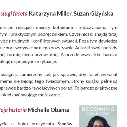
sługi faceta
Katarzyna Miller, Suzan Giżyńska
ik po relacjach między kobietami i mężczyznami. Tym
ym i praktycznym podręcznikiem. Czytelniczki znajdą tutaj
yjść z trudnych i konfliktowych sytuacji. Poza tym dowiedzą
ę oraz wpływać na niego pozytywnie. Autorki swoje porady
pnej formie, nieco przewrotnej. A przede wszystkim bardzo
akcję na pojedyncze sytuacje.
 osiągnąć zamierzony cel, jak sprawić, aby facet wykonał
amemu nie będąc tego świadomym. Strony książki pełne są
 naprawdę bardzo rewolucyjnych porad. To bardzo praktyczne
ce okiełznać swojego mężczyznę.
ja historia
Michelle Obama
życie u boku prezydenta Stanów