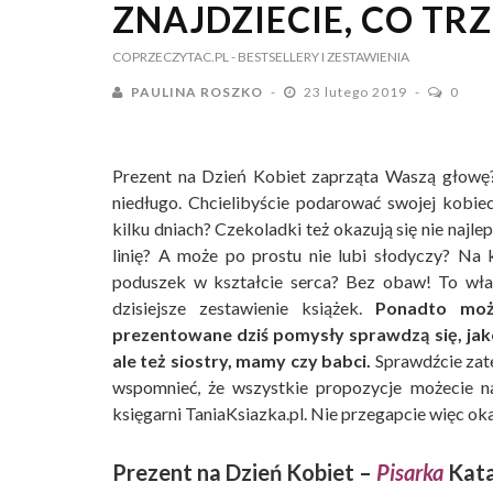
ZNAJDZIECIE, CO TR
COPRZECZYTAC.PL
- BESTSELLERY I ZESTAWIENIA
PAULINA ROSZKO
23 lutego 2019
0
Prezent na Dzień Kobiet zaprząta Waszą głowę?
niedługo. Chcielibyście podarować swojej kobiec
kilku dniach? Czekoladki też okazują się nie na
linię? A może po prostu nie lubi słodyczy? Na
poduszek w kształcie serca? Bez obaw! To wła
dzisiejsze zestawienie książek.
Ponadto moż
prezentowane dziś pomysły sprawdzą się, jako
ale też siostry, mamy czy babci.
Sprawdźcie zate
wspomnieć, że wszystkie propozycje możecie na
księgarni TaniaKsiazka.pl. Nie przegapcie więc oka
Prezent na Dzień Kobiet –
Pisarka
Kata