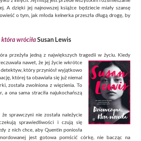
iej. A dzięki jej najnowszej książce będziecie miały szansę
owieść o tym, jak młoda kelnerka przeszła długą drogę, by
która wróciła
Susan Lewis
óra przeżyła jedną z największych tragedii w życiu. Kiedy
zeczuwała nawet, że jej życie wkrótce
ę detektyw, który przyniósł wyjątkowo
cję, której ta obawiała się już niemal
rki, została zwolniona z więzienia. To
r, a ona sama straciła najukochańszą
że sprawczyni nie została należycie
ekują sprawiedliwości i czują się
dy z nich chce, aby Quentin poniosła
mordowanej jest gotowa pomścić córkę, nie bacząc na