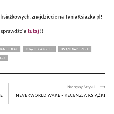
 książkowych, znajdziecie na TaniaKsiazka.pl!
 sprawdźcie
tutaj
!!
NA MICHALAK
KSIĄŻKI DLA KOBIET
KSIĄŻKI NA PREZENT
ECE
Następny Artykul
IE
NEVERWORLD WAKE – RECENZJA KSIĄŻKI