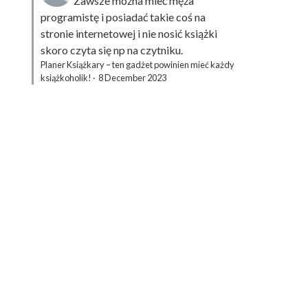
Zawsze można mieć męża
programistę i posiadać takie coś na
stronie internetowej i nie nosić książki
skoro czyta się np na czytniku.
Planer Książkary – ten gadżet powinien mieć każdy
książkoholik!
·
8 December 2023