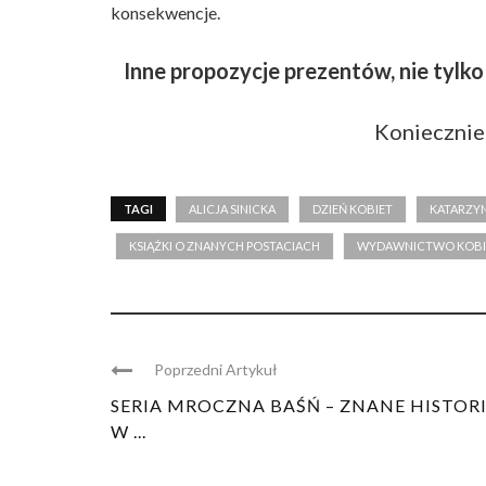
konsekwencje.
Inne propozycje prezentów, nie tylko
Koniecznie
TAGI
ALICJA SINICKA
DZIEŃ KOBIET
KATARZY
KSIĄŻKI O ZNANYCH POSTACIACH
WYDAWNICTWO KOBI
Poprzedni Artykuł
SERIA MROCZNA BAŚŃ – ZNANE HISTOR
W ...