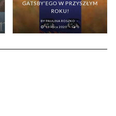
GATSBY’EGO W PRZYSZŁYM
ROKU!
BY
PAULINA ROSZKO
13 lipca 2020
0