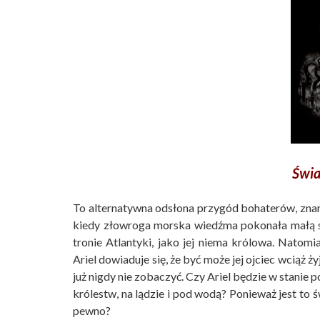
Świa
To alternatywna odsłona przygód bohaterów, znan
kiedy złowroga morska wiedźma pokonała małą sy
tronie Atlantyki, jako jej niema królowa. Natom
Ariel dowiaduje się, że być może jej ojciec wciąż 
już nigdy nie zobaczyć. Czy Ariel będzie w stanie
królestw, na lądzie i pod wodą? Ponieważ jest to 
pewno?