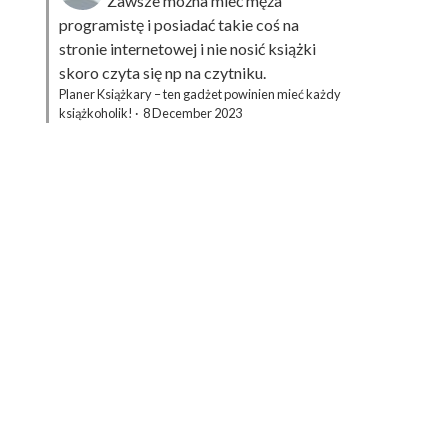
Zawsze można mieć męża
programistę i posiadać takie coś na
stronie internetowej i nie nosić książki
skoro czyta się np na czytniku.
Planer Książkary – ten gadżet powinien mieć każdy
książkoholik!
·
8 December 2023