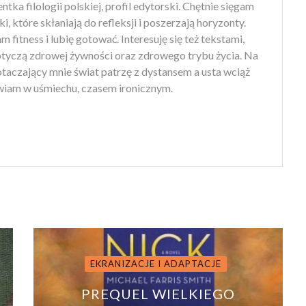
tka filologii polskiej, profil edytorski. Chętnie sięgam
ki, które skłaniają do refleksji i poszerzają horyzonty.
 fitness i lubię gotować. Interesuję się też tekstami,
otyczą zdrowej żywności oraz zdrowego trybu życia. Na
 otaczający mnie świat patrzę z dystansem a usta wciąż
iam w uśmiechu, czasem ironicznym.
EKRANIZACJE I ADAPTACJE
PREQUEL WIELKIEGO