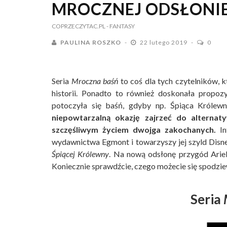
MROCZNEJ ODSŁONIE
COPRZECZYTAC.PL
- FANTASY
PAULINA ROSZKO
22 lutego 2019
0
Seria
Mroczna baśń
to coś dla tych czytelników, 
historii. Ponadto to również doskonała propozy
potoczyła się baśń, gdyby np. Śpiąca Królew
niepowtarzalną okazję zajrzeć do alternat
szczęśliwym życiem dwojga zakochanych.
In
wydawnictwa Egmont i towarzyszy jej szyld Disne
Śpiącej Królewny
. Na nową odsłonę przygód Arie
Koniecznie sprawdźcie, czego możecie się spodzi
Seria