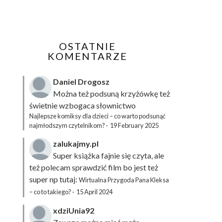
OSTATNIE
KOMENTARZE
Daniel Drogosz
Można też podsuną
krzyżówkę
też
świetnie wzbogaca słownictwo
Najlepsze komiksy dla dzieci – co warto podsunąć
najmłodszym czytelnikom?
·
19 February 2025
zalukajmy.pl
Super książka fajnie się czyta, ale
też polecam sprawdzić film bo jest też
super np tutaj:
Wirtualna Przygoda Pana Kleksa
– co to takiego?
·
15 April 2024
xdziUnia92