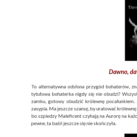
Dawno, da
To alternatywna odsłona przygód bohaterów, zn
tytułowa bohaterka nigdy się nie obudzi? Wszyst
zamku, gotowy obudzić królewnę pocałunkiem. J
zasypia. Ma jeszcze szansę, by uratować królewnę 
bo szpiedzy Maleficent czyhają na Aurorę na każ
pewne, ta baśń jeszcze się nie skończyła.