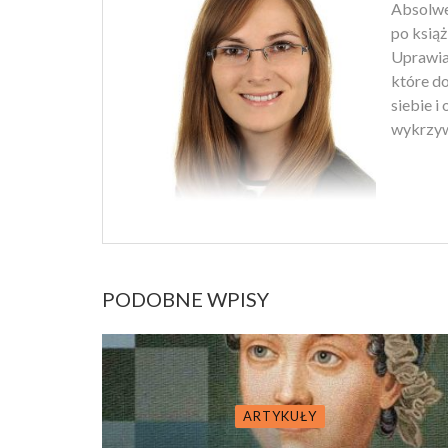
Absolwen
po książ
Uprawiam
które d
siebie i
wykrzyw
PODOBNE WPISY
ARTYKUŁY