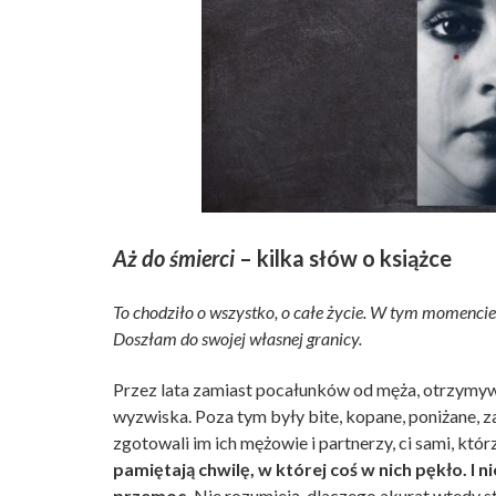
Aż do śmierci
– kilka słów o książce
To chodziło o wszystko, o całe życie. W tym momencie
Doszłam do swojej własnej granicy.
Przez lata zamiast pocałunków od męża, otrzymywa
wyzwiska. Poza tym były bite, kopane, poniżane, za
zgotowali im ich mężowie i partnerzy, ci sami, któ
pamiętają chwilę, w której coś w nich pękło. 
przemoc.
Nie rozumieją, dlaczego akurat wtedy 