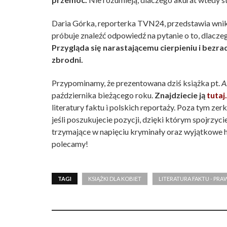
Daria Górka, reporterka TVN24, przedstawia wnik
próbuje znaleźć odpowiedź na pytanie o to, dlacz
Przygląda się narastającemu cierpieniu i bezrad
zbrodni.
Przypominamy, że prezentowana dziś książka pt.
A
października bieżącego roku.
Znajdziecie ją
tutaj.
literatury faktu i polskich reportaży. Poza tym zer
jeśli poszukujecie pozycji, dzięki którym spojrzyc
trzymające w napięciu kryminały oraz wyjątkowe hi
polecamy!
TAGI
KSIĄŻKI DLA KOBIET
LITERATURA FAKTU - PRA