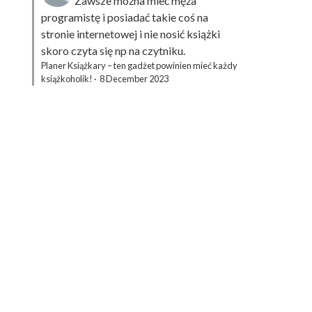
Zawsze można mieć męża
programistę i posiadać takie coś na
stronie internetowej i nie nosić książki
skoro czyta się np na czytniku.
Planer Książkary – ten gadżet powinien mieć każdy
książkoholik!
·
8 December 2023