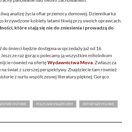
liwą analizę życia ofiar przemocy domowej. Dziennikarka
ego krzywdzone kobiety latami tkwią przy swoich oprawcach.
ności, które stają się nie do zniesienia i prowadzą do
ż do śmierci
będzie dostępna w sprzedaży już od 16
Jeszcze raz gorąco polecamy ją wszystkim miłośnikom
knijcie również na ofertę
Wydawnictwa Mova
.
Zwłaszcza
ie na świat z szerszej perspektywy. Znajdziecie tam również
storie z nurtu współczesnej literatury pięknej. Gorąco
WDZIWE HISTORIE
POLECANE KSIĄŻKI 2019
REPORTAŻE POLSKIE