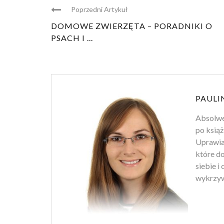
Poprzedni Artykuł
DOMOWE ZWIERZĘTA – PORADNIKI O
PSACH I ...
PAULI
Absolwen
po książ
Uprawiam
które d
siebie i
wykrzyw