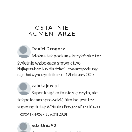
OSTATNIE
KOMENTARZE
Daniel Drogosz
Można też podsuną
krzyżówkę
też
świetnie wzbogaca słownictwo
Najlepsze komiksy dla dzieci – co warto podsunąć
najmłodszym czytelnikom?
·
19 February 2025
zalukajmy.pl
Super książka fajnie się czyta, ale
też polecam sprawdzić film bo jest też
super np tutaj:
Wirtualna Przygoda Pana Kleksa
– co to takiego?
·
15 April 2024
xdziUnia92