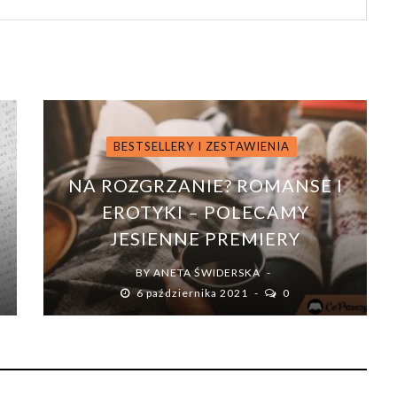
BESTSELLERY I ZESTAWIENIA
NA ROZGRZANIE? ROMANSE I
EROTYKI – POLECAMY
JESIENNE PREMIERY
BY
ANETA ŚWIDERSKA
6 października 2021
0