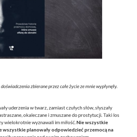
 doświadczenia zbierane przez całe życie ze mnie wypłynęły.
ły uderzenia w twarz, zamiast czułych słów, słyszały
straszane, okaleczane i zmuszane do prostytucji. Taki los
rzy wielokrotnie wyznawali im miłość.
Nie wszystkie
I nie wszystkie planowały odpowiedzieć przemocą na
straciły panowanie nad swoim zachowaniem.