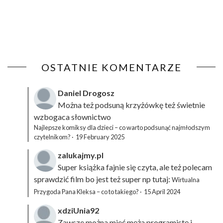
OSTATNIE KOMENTARZE
Daniel Drogosz
Można też podsuną
krzyżówkę
też świetnie
wzbogaca słownictwo
Najlepsze komiksy dla dzieci – co warto podsunąć najmłodszym
czytelnikom?
·
19 February 2025
zalukajmy.pl
Super książka fajnie się czyta, ale też polecam
sprawdzić film bo jest też super np tutaj:
Wirtualna
Przygoda Pana Kleksa – co to takiego?
·
15 April 2024
xdziUnia92
Zawsze można mieć męża programistę i