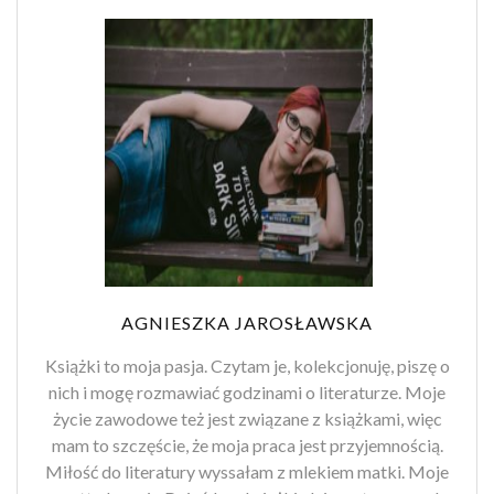
AGNIESZKA JAROSŁAWSKA
Książki to moja pasja. Czytam je, kolekcjonuję, piszę o
nich i mogę rozmawiać godzinami o literaturze. Moje
życie zawodowe też jest związane z książkami, więc
mam to szczęście, że moja praca jest przyjemnością.
Miłość do literatury wyssałam z mlekiem matki. Moje