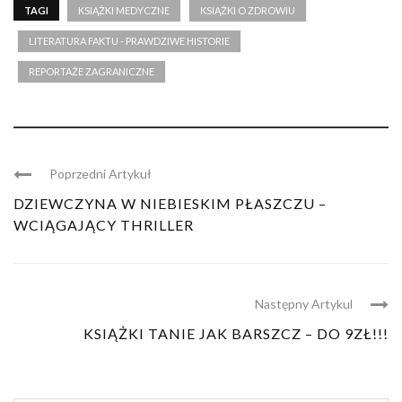
TAGI
KSIĄŻKI MEDYCZNE
KSIĄŻKI O ZDROWIU
LITERATURA FAKTU - PRAWDZIWE HISTORIE
REPORTAŻE ZAGRANICZNE
Poprzedni Artykuł
DZIEWCZYNA W NIEBIESKIM PŁASZCZU –
WCIĄGAJĄCY THRILLER
Następny Artykul
KSIĄŻKI TANIE JAK BARSZCZ – DO 9ZŁ!!!