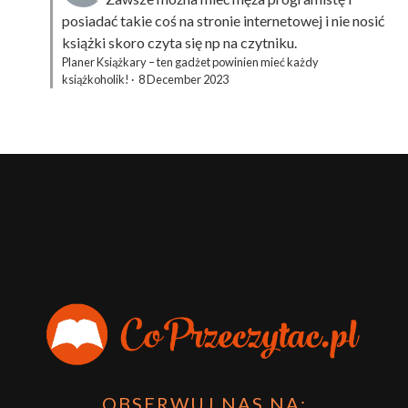
posiadać takie coś na stronie internetowej i nie nosić
książki skoro czyta się np na czytniku.
Planer Książkary – ten gadżet powinien mieć każdy
książkoholik!
·
8 December 2023
OBSERWUJ NAS NA: