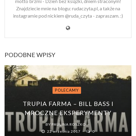
motto brzmi - Dzień bez książki, dniem straconym!
Znajdziecie mnie na blogu: rudaczyta.pl, a także na
instagramie pod nickiem @ruda_czyta - zapraszam. :)
PODOBNE WPISY
POLECAMY
TRUPIA FARMA – BILL BASS I
MROCZNE EKSPERYMENTY
BY
PAULINA ROSZKO
22 września 2017
0