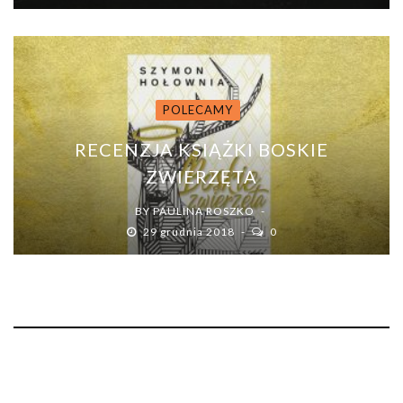
POLECAMY
RECENZJA KSIĄŻKI BOSKIE
ZWIERZĘTA
BY
PAULINA ROSZKO
29 grudnia 2018
0