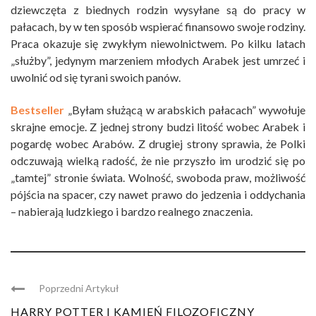
dziewczęta z biednych rodzin wysyłane są do pracy w
pałacach, by w ten sposób wspierać finansowo swoje rodziny.
Praca okazuje się zwykłym niewolnictwem. Po kilku latach
„służby”, jedynym marzeniem młodych Arabek jest umrzeć i
uwolnić od się tyrani swoich panów.
Bestseller
„Byłam służącą w arabskich pałacach” wywołuje
skrajne emocje. Z jednej strony budzi litość wobec Arabek i
pogardę wobec Arabów. Z drugiej strony sprawia, że Polki
odczuwają wielką radość, że nie przyszło im urodzić się po
„tamtej” stronie świata. Wolność, swoboda praw, możliwość
pójścia na spacer, czy nawet prawo do jedzenia i oddychania
– nabierają ludzkiego i bardzo realnego znaczenia.
Poprzedni Artykuł
HARRY POTTER I KAMIEŃ FILOZOFICZNY