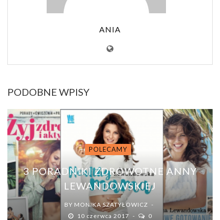
ANIA
PODOBNE WPISY
POLECAMY
3 PORADNIKI ZDROWOTNE ANNY
LEWANDOWSKIEJ
BY
MONIKA SZATYŁOWICZ
10 czerwca 2017
0