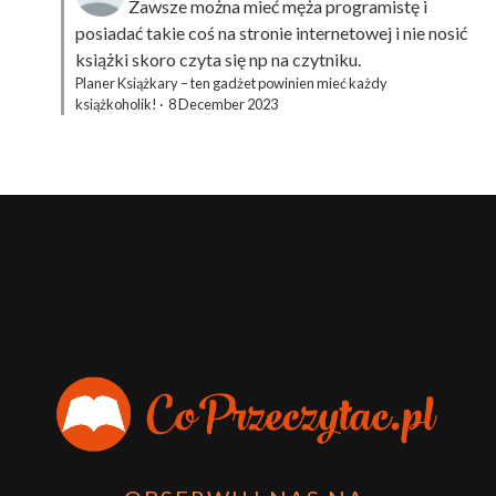
Zawsze można mieć męża programistę i
posiadać takie coś na stronie internetowej i nie nosić
książki skoro czyta się np na czytniku.
Planer Książkary – ten gadżet powinien mieć każdy
książkoholik!
·
8 December 2023