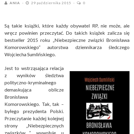
ANIA
29 października 2015
0
Są takie książki, które każdy obywatel RP, nie może, ale
wręcz powinien przeczytać. Do takich książek zalicza się
bestseller 2015 roku „Niebezpieczne związki Bronisława
Komorowskiego” autorstwa dziennikarza śledczego
Wojciecha Sumlińskiego.
Jest to wstrząsająca relacja
z wyników śledztwa
polityczno-kryminalnego
demaskująca oblicze
Bronisława
Komorowskiego. Tak, tak –
byłego prezydenta Polski.
Przeczytanie każdej kolejnej
strony „Niebezpiecznych
związków…” wywołuje u