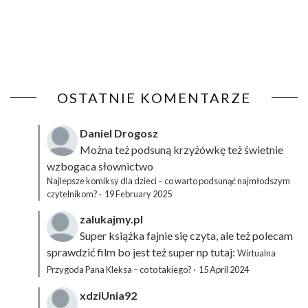
OSTATNIE KOMENTARZE
Daniel Drogosz
Można też podsuną
krzyżówkę
też świetnie
wzbogaca słownictwo
Najlepsze komiksy dla dzieci – co warto podsunąć najmłodszym
czytelnikom?
·
19 February 2025
zalukajmy.pl
Super książka fajnie się czyta, ale też polecam
sprawdzić film bo jest też super np tutaj:
Wirtualna
Przygoda Pana Kleksa – co to takiego?
·
15 April 2024
xdziUnia92