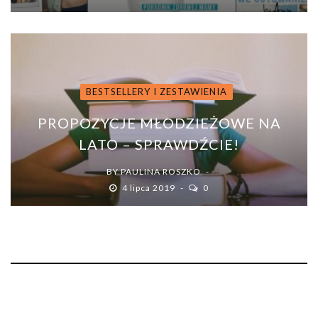
BESTSELLERY I ZESTAWIENIA
PROPOZYCJE MŁODZIEŻOWE NA
LATO – SPRAWDŹCIE!
BY
PAULINA ROSZKO
4 lipca 2019
0