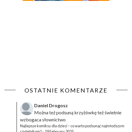
OSTATNIE KOMENTARZE
Daniel Drogosz
Można też podsuną
krzyżówkę
też świetnie
wzbogaca słownictwo
Najlepsze komiksy dla dzieci – co warto podsunąć najmłodszym
czytelnikom?
·
19 February 2025