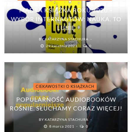
MĄDRA KSIĄŻKA ROKU 2020 –
WYBÓR INTERNAUTÓW: NAUKA. TO
LUBIĘ
BY
KATARZYNA STACHURA
29 kwietnia 2021
0
CIEKAWOSTKI O KSIĄŻKACH
POPULARNOŚĆ AUDIOBOOKÓW
ROŚNIE. SŁUCHAMY CORAZ WIĘCEJ!
BY
KATARZYNA STACHURA
8 marca 2021
0