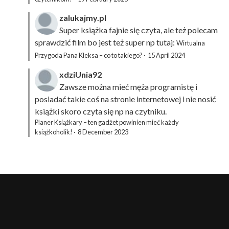
zalukajmy.pl
Super książka fajnie się czyta, ale też polecam
sprawdzić film bo jest też super np tutaj:
Wirtualna
Przygoda Pana Kleksa – co to takiego?
·
15 April 2024
xdziUnia92
Zawsze można mieć męża programistę i
posiadać takie coś na stronie internetowej i nie nosić
książki skoro czyta się np na czytniku.
Planer Książkary – ten gadżet powinien mieć każdy
książkoholik!
·
8 December 2023