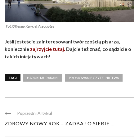
Fot.©Kengo Kuma & Associates
Jeśli jesteście zainteresowani twórczością pisarza,
koniecznie
zajrzyjcie tutaj.
Dajcie też znać, co sądzicie o
takich inicjatywach!
TAGI
HARUKI MURAKAMI
PROMOWANIE CZYTELNICTWA
Poprzedni Artykuł
ZDROWY NOWY ROK – ZADBAJ O SIEBIE ...