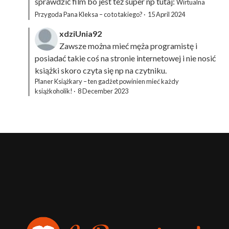
sprawdzić film bo jest też super np tutaj:
Wirtualna
Przygoda Pana Kleksa – co to takiego?
·
15 April 2024
xdziUnia92
Zawsze można mieć męża programistę i
posiadać takie coś na stronie internetowej i nie nosić
książki skoro czyta się np na czytniku.
Planer Książkary – ten gadżet powinien mieć każdy
książkoholik!
·
8 December 2023