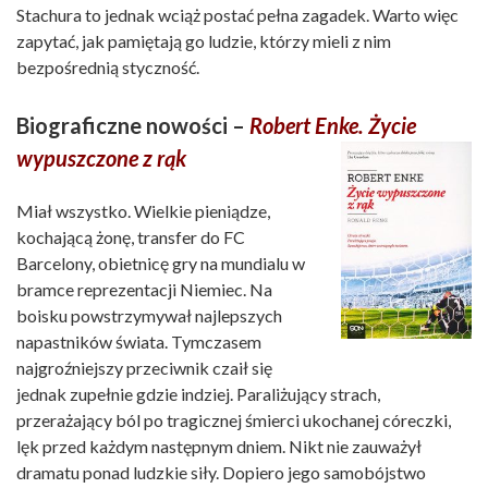
Stachura to jednak wciąż postać pełna zagadek. Warto więc
zapytać, jak pamiętają go ludzie, którzy mieli z nim
bezpośrednią styczność.
Biograficzne nowości –
Robert Enke. Życie
wypuszczone z rąk
Miał wszystko. Wielkie pieniądze,
kochającą żonę, transfer do FC
Barcelony, obietnicę gry na mundialu w
bramce reprezentacji Niemiec. Na
boisku powstrzymywał najlepszych
napastników świata. Tymczasem
najgroźniejszy przeciwnik czaił się
jednak zupełnie gdzie indziej. Paraliżujący strach,
przerażający ból po tragicznej śmierci ukochanej córeczki,
lęk przed każdym następnym dniem. Nikt nie zauważył
dramatu ponad ludzkie siły. Dopiero jego samobójstwo