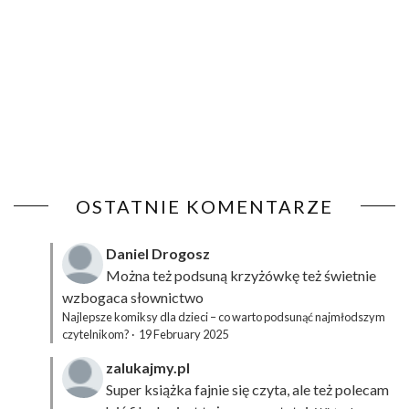
OSTATNIE KOMENTARZE
Daniel Drogosz
Można też podsuną
krzyżówkę
też świetnie
wzbogaca słownictwo
Najlepsze komiksy dla dzieci – co warto podsunąć najmłodszym
czytelnikom?
·
19 February 2025
zalukajmy.pl
Super książka fajnie się czyta, ale też polecam