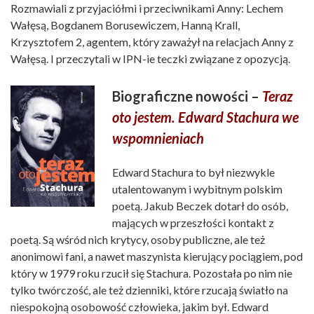
Rozmawiali z przyjaciółmi i przeciwnikami Anny: Lechem
Wałęsą, Bogdanem Borusewiczem, Hanną Krall,
Krzysztofem 2, agentem, który zaważył na relacjach Anny z
Wałęsą. I przeczytali w IPN-ie teczki związane z opozycją.
Biograficzne nowości –
Teraz
oto jestem. Edward Stachura we
wspomnieniach
Edward Stachura to był niezwykle
utalentowanym i wybitnym polskim
poetą. Jakub Beczek dotarł do osób,
mających w przeszłości kontakt z
poetą. Są wśród nich krytycy, osoby publiczne, ale też
anonimowi fani, a nawet maszynista kierujący pociągiem, pod
który w 1979 roku rzucił się Stachura. Pozostała po nim nie
tylko twórczość, ale też dzienniki, które rzucają światło na
niespokojną osobowość człowieka, jakim był. Edward