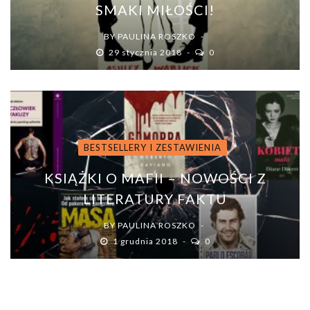
SMAKI MIŁOŚCI!
BY
PAULINA ROSZKO
29 stycznia 2018
0
BESTSELLERY I ZESTAWIENIA
KSIĄŻKI O MAFII – NOWOŚCI Z
LITERATURY FAKTU
BY
PAULINA ROSZKO
1 grudnia 2018
0