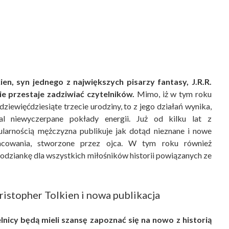
ien, syn jednego z największych pisarzy fantasy, J.R.R.
ie przestaje zadziwiać czytelników.
Mimo, iż w tym roku
ziewięćdziesiąte trzecie urodziny, to z jego działań wynika,
al niewyczerpane pokłady energii. Już od kilku lat z
larnością mężczyzna publikuje jak dotąd nieznane i nowe
acowania, stworzone przez ojca. W tym roku również
odziankę dla wszystkich miłośników historii powiązanych ze
ristopher Tolkien i nowa publikacja
nicy będą mieli szansę zapoznać się na nowo z historią