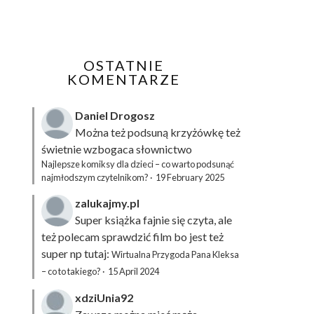
OSTATNIE
KOMENTARZE
Daniel Drogosz
Można też podsuną
krzyżówkę
też
świetnie wzbogaca słownictwo
Najlepsze komiksy dla dzieci – co warto podsunąć
najmłodszym czytelnikom?
·
19 February 2025
zalukajmy.pl
Super książka fajnie się czyta, ale
też polecam sprawdzić film bo jest też
super np tutaj:
Wirtualna Przygoda Pana Kleksa
– co to takiego?
·
15 April 2024
xdziUnia92