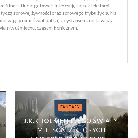
 fitness i lubię gotować. Interesuję się też tekstami,
otyczą zdrowej żywności oraz zdrowego trybu życia. Na
 otaczający mnie świat patrzę z dystansem a usta wciąż
iam w uśmiechu, czasem ironicznym.
FANTASY
I
J.R.R TOLKIEN I JEGO ŚWIATY.
Ą
MIEJSCA, Z KTÓRYCH