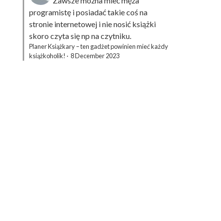
Zawsze można mieć męża
programistę i posiadać takie coś na
stronie internetowej i nie nosić książki
skoro czyta się np na czytniku.
Planer Książkary – ten gadżet powinien mieć każdy
książkoholik!
·
8 December 2023