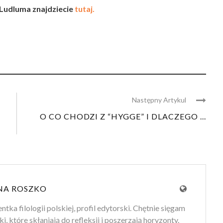
 Ludluma znajdziecie
tutaj.
Następny Artykul
O CO CHODZI Z “HYGGE” I DLACZEGO ...
NA ROSZKO
tka filologii polskiej, profil edytorski. Chętnie sięgam
ki, które skłaniają do refleksji i poszerzają horyzonty.