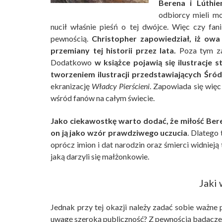
Berena i Lúthie
odbiorcy mieli m
nucił właśnie pieśń o tej dwójce. Więc czy fa
pewnością.
Christopher zapowiedział, iż owa
przemiany tej historii przez lata.
Poza tym zap
Dodatkowo
w książce pojawią się ilustracje 
tworzeniem ilustracji przedstawiających Śród
ekranizację
Władcy Pierścieni
. Zapowiada się wię
wśród fanów na całym świecie.
Jako ciekawostkę warto dodać, że miłość Beren
on ją jako wzór prawdziwego uczucia
. Dlatego
oprócz imion i dat narodzin oraz śmierci widnieją
jaką darzyli się małżonkowie.
Jaki
Jednak przy tej okazji należy zadać sobie ważne 
uwagę szeroką publiczność? Z pewnością badacze 