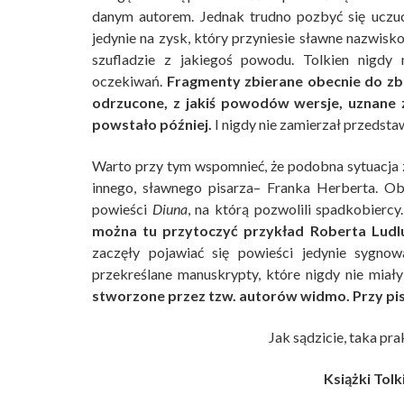
danym autorem. Jednak trudno pozbyć się uczuc
jedynie na zysk, który przyniesie sławne nazwis
szufladzie z jakiegoś powodu. Tolkien nigdy 
oczekiwań.
Fragmenty zbierane obecnie do zbi
odrzucone, z jakiś powodów wersje, uznane 
powstało później.
I nigdy nie zamierzał przedst
Warto przy tym wspomnieć, że podobna sytuacja z
innego, sławnego pisarza– Franka Herberta. Ob
powieści
Diuna
, na którą pozwolili spadkobiercy
można tu przytoczyć przykład Roberta Ludl
zaczęły pojawiać się powieści jedynie sygnow
przekreślane manuskrypty, które nigdy nie miały
stworzone przez tzw. autorów widmo. Przy pis
Jak sądzicie, taka pra
Książki Tolk