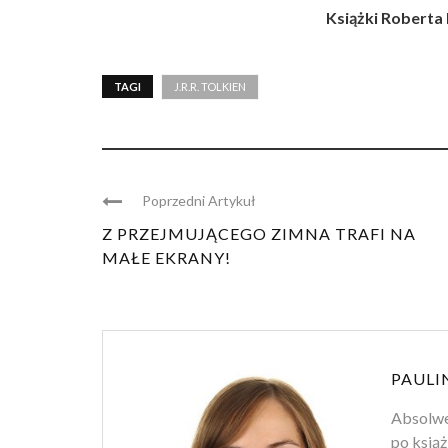
Książki Roberta
TAGI
J.R.R. TOLKIEN
Poprzedni Artykuł
Z PRZEJMUJĄCEGO ZIMNA TRAFI NA
MAŁE EKRANY!
PAULI
Absolwen
po książ