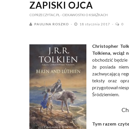
ZAPISKI OJCA
COPRZECZYTAC.PL
- CIEKAWOSTKI O KSIĄŻKACH
PAULINA ROSZKO
18 stycznia 2017
0
Christopher Tolk
Tolkiena, wciąż n
obchodzić będzie d
że posiada niem
zachwycającą regu
teksty oraz opr
przygotował niesp
Śródziemiem.
Ch
Tym razem czytel