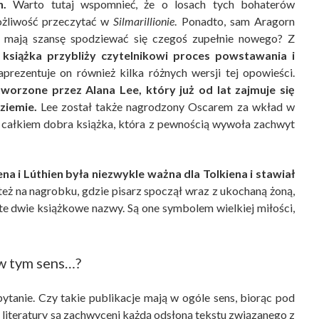
n.
Warto tutaj wspomnieć, że o losach tych bohaterów
ożliwość przeczytać w
Silmarillionie
. Ponadto, sam Aragorn
ni mają szansę spodziewać się czegoś zupełnie nowego? Z
 książka przybliży czytelnikowi proces powstawania i
rezentuje on również kilka różnych wersji tej opowieści.
stworzone przez Alana Lee, który już od lat zajmuje się
ziemie.
Lee został także nagrodzony Oscarem za wkład w
c całkiem dobra książka, która z pewnością wywoła zachwyt
a i Lúthien była niezwykle ważna dla Tolkiena i stawiał
 też na nagrobku, gdzie pisarz spoczął wraz z ukochaną żoną,
 te dwie książkowe nazwy. Są one symbolem wielkiej miłości,
 w tym sens…?
pytanie. Czy takie publikacje mają w ogóle sens, biorąc pod
literatury są zachwyceni każdą odsłoną tekstu związanego z