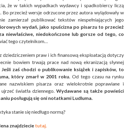
ia, że w takich wypadkach wydawcy i spadkobiercy liczą
ko. Bo przecież wersje odrzucone przez autora wylądowały w
nie zamierzał publikować tekstów niespełniających jego
orowych wydań, jako spuścizna po pisarzu to przecież
za niewłaściwe, niedokończone lub gorsze od tego, co
awiać tego czytelnikom…
 dziedziczeniem praw i ich finansową eksploatacją dotyczy
ecnie bowiem trwają prace nad nową ekranizacją słynnej
.
Jeśli zaś chodzi o publikowanie książek i zapisków, to
uma, który zmarł w 2001 roku.
Od tego czasu na rynku
ane nazwiskiem pisarza oraz wielokrotnie poprawiane i
 ujrzeć światła dziennego.
Wydawane są także powieści
aniu posługują się oni notatkami Ludluma.
ktyka stanie się niedługo normą?
iena znajdziecie
tutaj.