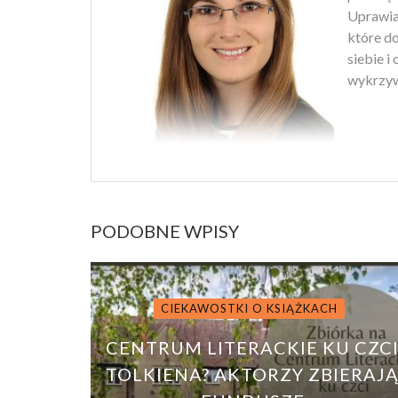
Uprawiam
które d
siebie i
wykrzyw
PODOBNE WPISY
CIEKAWOSTKI O KSIĄŻKACH
CENTRUM LITERACKIE KU CZC
TOLKIENA? AKTORZY ZBIERAJ