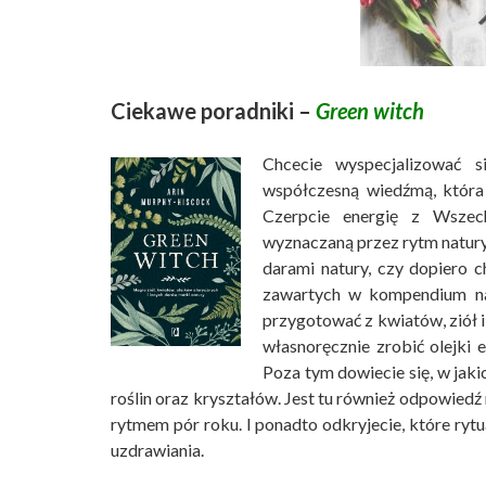
Ciekawe poradniki –
Green witch
Chcecie wyspecjalizować s
współczesną wiedźmą, która 
Czerpcie energię z Wszech
wyznaczaną przez rytm natury!
darami natury, czy dopiero c
zawartych w kompendium nat
przygotować z kwiatów, ziół 
własnoręcznie zrobić olejki et
Poza tym dowiecie się, w jak
roślin oraz kryształów. Jest tu również odpowiedź
rytmem pór roku. I ponadto odkryjecie, które ry
uzdrawiania.