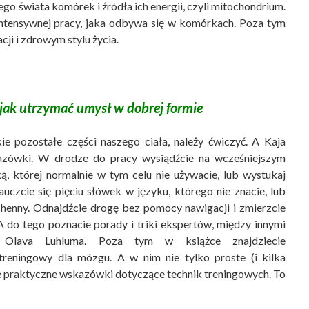
go świata komórek i źródła ich energii, czyli mitochondrium.
tensywnej pracy, jaka odbywa się w komórkach. Poza tym
ji i zdrowym stylu życia.
 jak utrzymać umysł w dobrej formie
e pozostałe części naszego ciała, należy ćwiczyć. A Kaja
azówki. W drodze do pracy wysiądźcie na wcześniejszym
ą, której normalnie w tym celu nie używacie, lub wystukaj
czcie się pięciu słówek w języku, którego nie znacie, lub
enny. Odnajdźcie drogę bez pomocy nawigacji i zmierzcie
. A do tego poznacie porady i triki ekspertów, między innymi
Olava Luhluma. Poza tym w książce znajdziecie
treningowy dla mózgu. A w nim nie tylko proste (i kilka
kże praktyczne wskazówki dotyczące technik treningowych. To