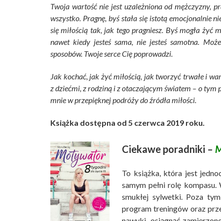
Twoja wartość nie jest uzależniona od mężczyzny, pr
wszystko. Pragnę, byś stała się istotą emocjonalnie n
się miłością tak, jak tego pragniesz. Byś mogła żyć m
nawet kiedy jesteś sama, nie jesteś samotna. Możes
sposobów. Twoje serce Cię poprowadzi.
Jak kochać, jak żyć miłością, jak tworzyć trwałe i wa
z dziećmi, z rodziną i z otaczającym światem – o tym 
mnie w przepięknej podróży do źródła miłości.
Książka dostępna od 5 czerwca 2019 roku.
Ciekawe poradniki –
M
To książka, która jest jed
samym pełni rolę kompasu. 
smukłej sylwetki. Poza tym
program treningów oraz prz
nawyki, osiągnąć zamierzone