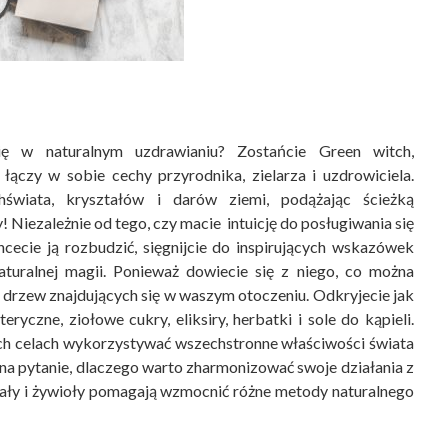
ię w naturalnym uzdrawianiu? Zostańcie Green witch,
łączy w sobie cechy przyrodnika, zielarza i uzdrowiciela.
świata, kryształów i darów ziemi, podążając ścieżką
 Niezależnie od tego, czy macie intuicję do posługiwania się
hcecie ją rozbudzić, sięgnijcie do inspirujących wskazówek
uralnej magii. Ponieważ dowiecie się z niego, co można
i drzew znajdujących się w waszym otoczeniu. Odkryjecie jak
eryczne, ziołowe cukry, eliksiry, herbatki i sole do kąpieli.
ich celach wykorzystywać wszechstronne właściwości świata
 na pytanie, dlaczego warto zharmonizować swoje działania z
tuały i żywioły pomagają wzmocnić różne metody naturalnego