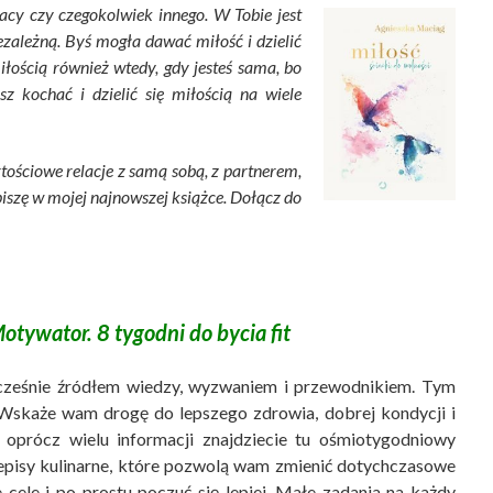
acy czy czegokolwiek innego. W Tobie jest
iezależną. Byś mogła dawać miłość i dzielić
iłością również wtedy, gdy jesteś sama, bo
z kochać i dzielić się miłością na wiele
rtościowe relacje z samą sobą, z partnerem,
piszę w mojej najnowszej książce. Dołącz do
otywator. 8 tygodni do bycia fit
nocześnie źródłem wiedzy, wyzwaniem i przewodnikiem. Tym
Wskaże wam drogę do lepszego zdrowia, dobrej kondycji i
 oprócz wielu informacji znajdziecie tu ośmiotygodniowy
episy kulinarne, które pozwolą wam zmienić dotychczasowe
 cele i po prostu poczuć się lepiej. Małe zadania na każdy