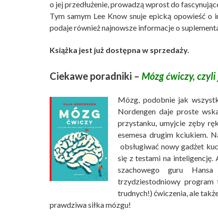
o jej przedłużenie, prowadzą wprost do fascynujące
Tym samym Lee Know snuje epicką opowieść o in
podaje również najnowsze informacje o suplementac
Książka jest już dostępna w sprzedaży.
Ciekawe poradniki –
Mózg ćwiczy, czyli
Mózg, podobnie jak wszystki
Nordengen daje proste wsk
przystanku, umyjcie zęby ręk
esemesa drugim kciukiem. Nau
obsługiwać nowy gadżet kuch
się z testami na inteligencję
szachowego guru Hansa 
trzydziestodniowy program 
trudnych!) ćwiczenia, ale ta
prawdziwa siłka mózgu!