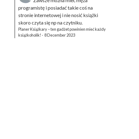
Zawsze można mieć męża
programistę i posiadać takie coś na
stronie internetowej i nie nosić książki
skoro czyta się np na czytniku.
Planer Książkary – ten gadżet powinien mieć każdy
książkoholik!
·
8 December 2023