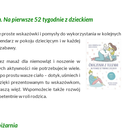
a. Na pierwsze 52 tygodnie z dzieckiem
ie proste wskazówki i pomysły do wykorzystania w kolejnych
lendarz w pokoju dziecięcym i w każdej
j zabawy.
ez masaż dla niemowląt i noszenie w
ch aktywności nie potrzebujecie wiele.
po prostu wasze ciało – dotyk, uśmiech i
zięki prezentowanym tu wskazówkom,
waszą więź. Wspomożecie także rozwój
etentnie w roli rodzica.
iżarnia