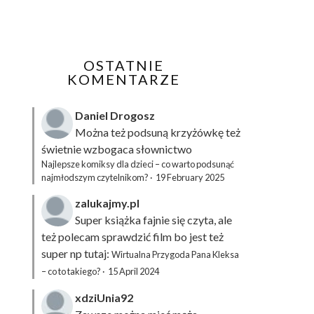
OSTATNIE
KOMENTARZE
Daniel Drogosz
Można też podsuną
krzyżówkę
też
świetnie wzbogaca słownictwo
Najlepsze komiksy dla dzieci – co warto podsunąć
najmłodszym czytelnikom?
·
19 February 2025
zalukajmy.pl
Super książka fajnie się czyta, ale
też polecam sprawdzić film bo jest też
super np tutaj:
Wirtualna Przygoda Pana Kleksa
– co to takiego?
·
15 April 2024
xdziUnia92