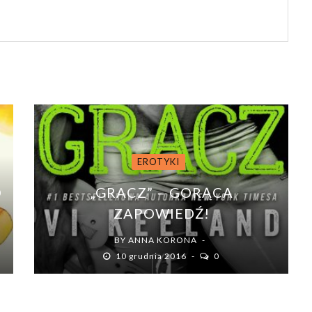
EROTYKI
D
„GRACZ” – GORĄCA
ZAPOWIEDŹ!
BY
ANNA KORONA
10 grudnia 2016
0