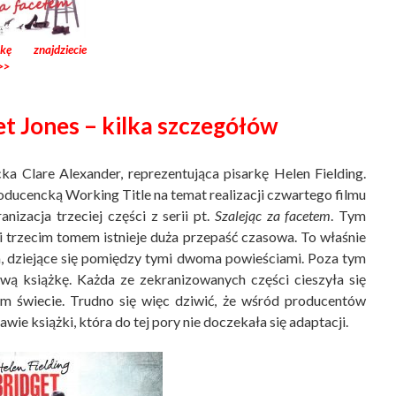
żkę znajdziecie
>>
et Jones – kilka szczegółów
ka Clare Alexander, reprezentująca pisarkę Helen Fielding.
oducencką Working Title na temat realizacji czwartego filmu
izacja trzeciej części z serii pt.
Szalejąc za facetem
. Tym
 trzecim tomem istnieje duża przepaść czasowa. To właśnie
ia, dziejące się pomiędzy tymi dwoma powieściami. Poza tym
wą książkę. Każda ze zekranizowanych części cieszyła się
 świecie. Trudno się więc dziwić, że wśród producentów
awie książki, która do tej pory nie doczekała się adaptacji.