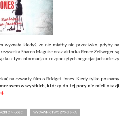
em
wyznała kiedyś, że nie miałby nic przeciwko, gdyby na
e reżyserka Sharon Maguire oraz aktorka Renee Zellweger są
wiązku z tym informacja o rozpoczętych negocjacjach ucieszy
ekać na czwarty film o Bridget Jones. Kiedy tylko poznamy
mczasem wszystkich, którzy do tej pory nie mieli okazji
aj.
IĄŻKI O MIŁOŚCI
WYDAWNICTWO ZYSK I S-KA