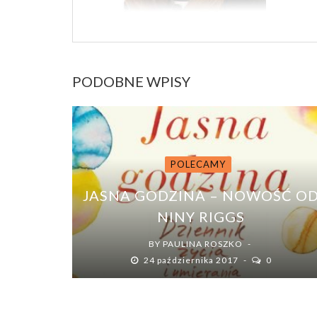
PODOBNE WPISY
POLECAMY
JASNA GODZINA – NOWOŚĆ O
NINY RIGGS
BY
PAULINA ROSZKO
24 października 2017
0