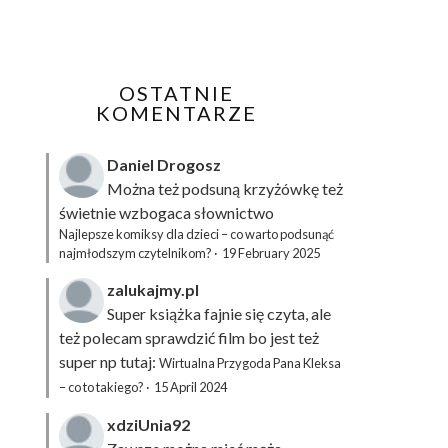
OSTATNIE
KOMENTARZE
Daniel Drogosz
Można też podsuną
krzyżówkę
też
świetnie wzbogaca słownictwo
Najlepsze komiksy dla dzieci – co warto podsunąć
najmłodszym czytelnikom?
·
19 February 2025
zalukajmy.pl
Super książka fajnie się czyta, ale
też polecam sprawdzić film bo jest też
super np tutaj:
Wirtualna Przygoda Pana Kleksa
– co to takiego?
·
15 April 2024
xdziUnia92