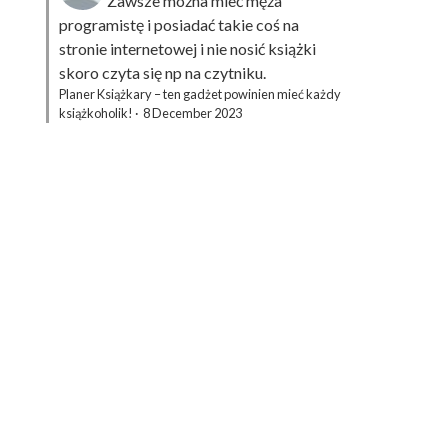
Zawsze można mieć męża
programistę i posiadać takie coś na
stronie internetowej i nie nosić książki
skoro czyta się np na czytniku.
Planer Książkary – ten gadżet powinien mieć każdy
książkoholik!
·
8 December 2023