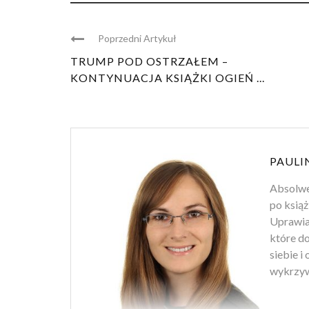
Poprzedni Artykuł
TRUMP POD OSTRZAŁEM –
KONTYNUACJA KSIĄŻKI OGIEŃ ...
PAULI
Absolwen
po książ
Uprawiam
które d
siebie i
wykrzyw