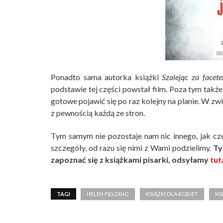
Ponadto sama autorka książki
Szalejąc za facet
podstawie tej części powstał film. Poza tym takż
gotowe pojawić się po raz kolejny na planie. W z
z pewnością każdą ze stron.
Tym samym nie pozostaje nam nic innego, jak cz
szczegóły, od razu się nimi z Wami podzielimy.
Ty
zapoznać się z książkami pisarki, odsyłamy
tut
TAGI
HELEN FIELDING
KSIĄŻKI DLA KOBIET
KS