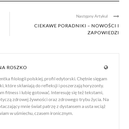
Następny Artykul
CIEKAWE PORADNIKI – NOWOŚCI I
ZAPOWIEDZI
NA ROSZKO
tka filologii polskiej, profil edytorski. Chętnie sięgam
ki, które skłaniają do refleksji i poszerzają horyzonty.
 fitness i lubię gotować. Interesuję się też tekstami,
otyczą zdrowej żywności oraz zdrowego trybu życia. Na
 otaczający mnie świat patrzę z dystansem a usta wciąż
iam w uśmiechu, czasem ironicznym.