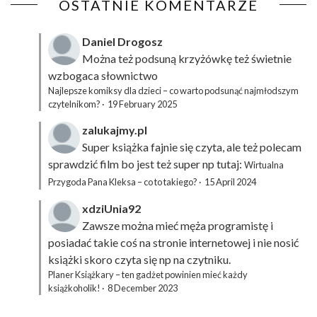
OSTATNIE KOMENTARZE
Daniel Drogosz
Można też podsuną
krzyżówkę
też świetnie
wzbogaca słownictwo
Najlepsze komiksy dla dzieci – co warto podsunąć najmłodszym
czytelnikom?
·
19 February 2025
zalukajmy.pl
Super książka fajnie się czyta, ale też polecam
sprawdzić film bo jest też super np tutaj:
Wirtualna
Przygoda Pana Kleksa – co to takiego?
·
15 April 2024
xdziUnia92
Zawsze można mieć męża programistę i
posiadać takie coś na stronie internetowej i nie nosić
książki skoro czyta się np na czytniku.
Planer Książkary – ten gadżet powinien mieć każdy
książkoholik!
·
8 December 2023