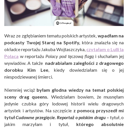
Wraz ze zgłębianiem tematu polskich artystek,
wpadłam na
podcasty Twojej Starej na Spotify,
która znalazła się na
okładce reportażu Jakuba Wojtaszczyka,
czytałam o Lulli la
Polaca
w reportażu
Polacy pod tęczową flagą
i słuchałam jej
wywiadów. A także
nadrabiałam zaległości z dragowego
dorobku Kim Lee
, kiedy dowiedziałam się o jej
niespodziewanej śmierci.
Niemniej wciąż
byłam głodna wiedzy na temat polskiej
sceny drag queens.
Wiedziałam bowiem, że musnęłam
jedynie czubka góry lodowej historii wielu dragowych
artystek i artystów. Na szczęście
z pomocą przyszedł mi
tytuł
Cudowne przegięcie. Reportaż o polskim dragu –
tytuł, o
jakim marzyłam i tytuł,
którego absolutnie