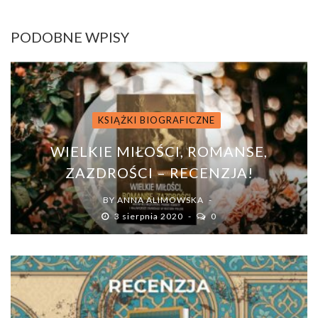
PODOBNE WPISY
KSIĄŻKI BIOGRAFICZNE
WIELKIE MIŁOŚCI, ROMANSE,
ZAZDROŚCI – RECENZJA!
BY
ANNA ALIMOWSKA
3 sierpnia 2020
0