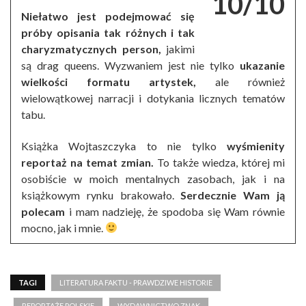
10/10
Niełatwo jest podejmować się
próby opisania tak różnych i tak
charyzmatycznych person,
jakimi
są drag queens. Wyzwaniem jest nie tylko
ukazanie
wielkości formatu artystek,
ale również
wielowątkowej narracji i dotykania licznych tematów
tabu.
Książka Wojtaszczyka to nie tylko
wyśmienity
reportaż na temat zmian.
To także wiedza, której mi
osobiście w moich mentalnych zasobach, jak i na
książkowym rynku brakowało.
Serdecznie Wam ją
polecam
i mam nadzieję, że spodoba się Wam równie
mocno, jak i mnie.
TAGI
LITERATURA FAKTU - PRAWDZIWE HISTORIE
REPORTAŻE POLSKIE
WYDAWNICTWO ZNAK