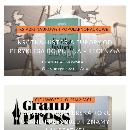
KSIĄŻKI NAUKOWE I POPULARNONAUKOWE
KRÓTKA HISTORIA EUROPY OD
PERYKLESA DO PUTINA – RECENZJA
BY
ANNA ALIMOWSKA
26 lutego 2021
0
CIEKAWOSTKI O KSIĄŻKACH
KSIĄŻKA REPORTERSKA ROKU
GRAND PRESS 2020 – ZNAMY
LAUREATKĘ!