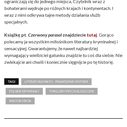
ograniczają się do jednego miejsca, Czytelnik wraz z
bohaterami wędruje po różnych krajach i kontynentach. I
wraz z nimi odkrywa tajne metody działania służb
specjalnych.
Książkę pt.
Czerwony parasol
znajdziecie
tutaj
.
Gorąco
polecamy ja wszystkim miłośnikom literatury kryminalnej i
sensacyjnej. Gwarantujemy, że nawet najbardziej
wymagający wielbiciel gatunku znajdzie tu coś dla siebie. Nie
zwlekajcie ani chwili i koniecznie sięgnijcie po tę historię.
TAGI
LITERATURA FAKTU - PRAWDZIWE HISTORIE
POLSKIE KRYMINAŁY
THRILLERY PSYCHOLOGICZNE
WIKTOR MROK