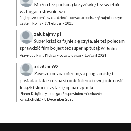
Można też podsuną
krzyżówkę
też świetnie
wzbogaca słownictwo
Najlepsze komiksy dla dzieci – co warto podsunąć najmłodszym
czytelnikom?
·
19 February 2025
zalukajmy.pl
Super książka fajnie się czyta, ale też polecam
sprawdzić film bo jest też super np tutaj:
Wirtualna
Przygoda Pana Kleksa – co to takiego?
·
15 April 2024
xdziUnia92
Zawsze można mieć męża programistę i
posiadać takie coś na stronie internetowej i nie nosić
książki skoro czyta się np na czytniku.
Planer Książkary – ten gadżet powinien mieć każdy
książkoholik!
·
8 December 2023