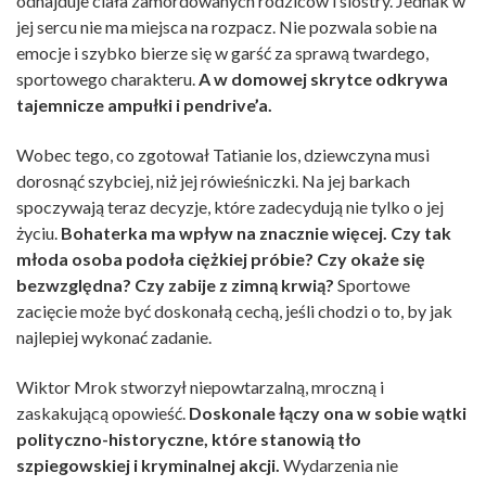
odnajduje ciała zamordowanych rodziców i siostry. Jednak w
jej sercu nie ma miejsca na rozpacz. Nie pozwala sobie na
emocje i szybko bierze się w garść za sprawą twardego,
sportowego charakteru.
A w domowej skrytce odkrywa
tajemnicze ampułki i pendrive’a.
Wobec tego, co zgotował Tatianie los, dziewczyna musi
dorosnąć szybciej, niż jej rówieśniczki. Na jej barkach
spoczywają teraz decyzje, które zadecydują nie tylko o jej
życiu.
Bohaterka ma wpływ na znacznie więcej. Czy tak
młoda osoba podoła ciężkiej próbie? Czy okaże się
bezwzględna? Czy zabije z zimną krwią?
Sportowe
zacięcie może być doskonałą cechą, jeśli chodzi o to, by jak
najlepiej wykonać zadanie.
Wiktor Mrok stworzył niepowtarzalną, mroczną i
zaskakującą opowieść.
Doskonale łączy ona w sobie wątki
polityczno-historyczne, które stanowią tło
szpiegowskiej i kryminalnej akcji.
Wydarzenia nie