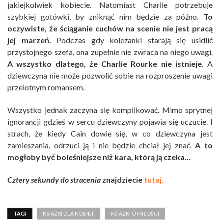
jakiejkolwiek kobiecie. Natomiast Charlie potrzebuje
szybkiej gotówki, by zniknąć nim będzie za późno.
To
oczywiste, że ściąganie cuchów na scenie nie jest pracą
jej marzeń.
Podczas gdy koleżanki starają się usidlić
przystojnego szefa, ona zupełnie nie zwraca na niego uwagi.
A wszystko dlatego, że Charlie Rourke nie istnieje.
A
dziewczyna nie może pozwolić sobie na rozproszenie uwagi
przelotnym romansem.
Wszystko jednak zaczyna się komplikować. Mimo sprytnej
ignorancji gdzieś w sercu dziewczyny pojawia się uczucie. I
strach, że kiedy Cain dowie się, w co dziewczyna jest
zamieszania, odrzuci ją i nie będzie chciał jej znać.
A to
mogłoby być boleśniejsze niż kara, którą ją czeka…
Cztery sekundy do stracenia
znajdziecie
tutaj.
TAGI
KSIĄŻKI DLA KOBIET
KSIĄŻKI O MIŁOŚCI