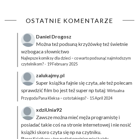
OSTATNIE KOMENTARZE
Daniel Drogosz
Można też podsuną
krzyżówkę
też świetnie
wzbogaca słownictwo
Najlepsze komiksy dla dzieci – co warto podsunąć najmłodszym
czytelnikom?
·
19 February 2025
zalukajmy.pl
Super książka fajnie się czyta, ale też polecam
sprawdzić film bo jest też super np tutaj:
Wirtualna
Przygoda Pana Kleksa – co to takiego?
·
15 April 2024
xdziUnia92
Zawsze można mieć męża programistę i
posiadać takie coś na stronie internetowej i nie nosić
książki skoro czyta się np na czytniku.
Planer Książkary – ten gadżet powinien mieć każdy