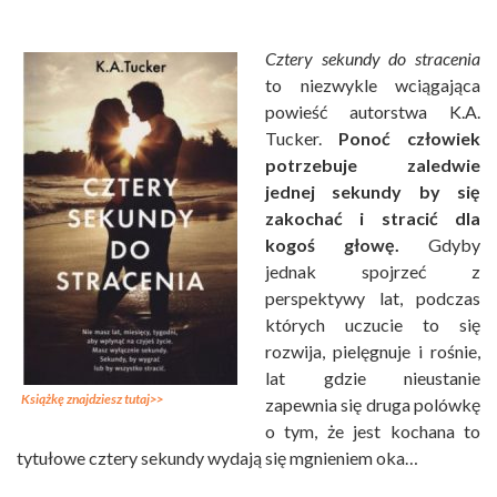
Cztery sekundy do stracenia
to niezwykle wciągająca
powieść autorstwa K.A.
Tucker.
Ponoć człowiek
potrzebuje zaledwie
jednej sekundy by się
zakochać i stracić dla
kogoś głowę.
Gdyby
jednak spojrzeć z
perspektywy lat, podczas
których uczucie to się
rozwija, pielęgnuje i rośnie,
lat gdzie nieustanie
Książkę znajdziesz tutaj>>
zapewnia się druga polówkę
o tym, że jest kochana to
tytułowe cztery sekundy wydają się mgnieniem oka…