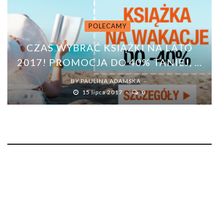
POLECAMY
CZAS WYBRAĆ KSIĄŻKI NA LATO
2017! PROMOCJA DO 40% TANIEJ, ...
BY
PAULINA ADAMSKA
15 lipca 2017
0