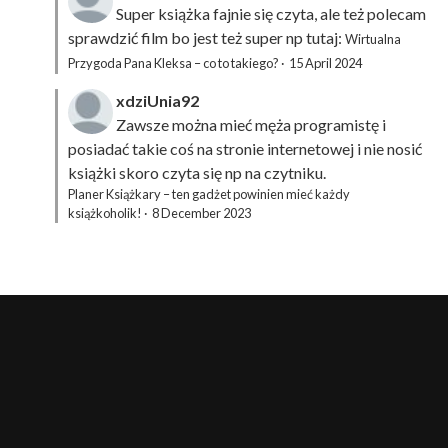
Super książka fajnie się czyta, ale też polecam
sprawdzić film bo jest też super np tutaj:
Wirtualna
Przygoda Pana Kleksa – co to takiego?
·
15 April 2024
xdziUnia92
Zawsze można mieć męża programistę i
posiadać takie coś na stronie internetowej i nie nosić
książki skoro czyta się np na czytniku.
Planer Książkary – ten gadżet powinien mieć każdy
książkoholik!
·
8 December 2023