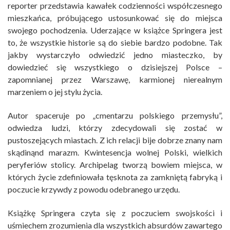
reporter przedstawia kawałek codzienności współczesnego
mieszkańca, próbującego ustosunkować się do miejsca
swojego pochodzenia. Uderzające w książce Springera jest
to, że wszystkie historie są do siebie bardzo podobne. Tak
jakby wystarczyło odwiedzić jedno miasteczko, by
dowiedzieć się wszystkiego o dzisiejszej Polsce –
zapomnianej przez Warszawę, karmionej nierealnym
marzeniem o jej stylu życia.
Autor spaceruje po „cmentarzu polskiego przemysłu”,
odwiedza ludzi, którzy zdecydowali się zostać w
pustoszejących miastach. Z ich relacji bije dobrze znany nam
skądinąnd marazm. Kwintesencja wolnej Polski, wielkich
peryferiów stolicy. Archipelag tworzą bowiem miejsca, w
których życie zdefiniowała tęsknota za zamkniętą fabryką i
poczucie krzywdy z powodu odebranego urzędu.
Książkę Springera czyta się z poczuciem swojskości i
uśmiechem zrozumienia dla wszystkich absurdów zawartego