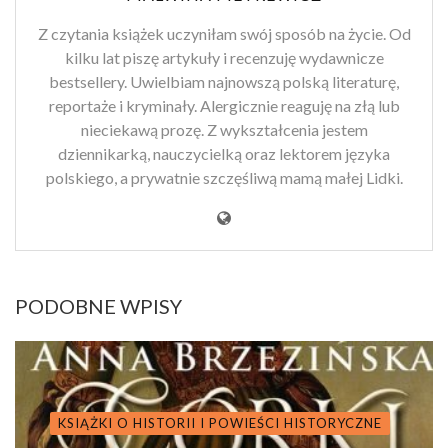
Z czytania książek uczyniłam swój sposób na życie. Od
kilku lat piszę artykuły i recenzuję wydawnicze
bestsellery. Uwielbiam najnowszą polską literaturę,
reportaże i kryminały. Alergicznie reaguję na złą lub
nieciekawą prozę. Z wykształcenia jestem
dziennikarką, nauczycielką oraz lektorem języka
polskiego, a prywatnie szczęśliwą mamą małej Lidki.
PODOBNE WPISY
KSIĄŻKI O HISTORII I POWIEŚCI HISTORYCZNE