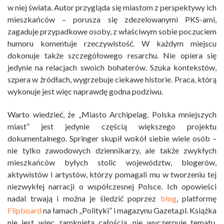
w niej świata. Autor przygląda się miastom z perspektywy ich
mieszkańców – porusza się zdezelowanymi PKS-ami,
zagaduje przypadkowe osoby, z właściwym sobie poczuciem
humoru komentuje rzeczywistość. W każdym miejscu
dokonuje także szczegółowego resarchu. Nie opiera się
jedynie na relacjach swoich bohaterów. Szuka kontekstów,
szpera w źródłach, wygrzebuje ciekawe historie. Praca, którą
wykonuje jest więc naprawdę godna podziwu.
Warto wiedzieć, że „Miasto Archipelag. Polska mniejszych
miast” jest jedynie częścią większego projektu
dokumentalnego. Springer skupił wokół siebie wiele osób –
nie tylko zawodowych dziennikarzy, ale także zwykłych
mieszkańców byłych stolic województw, blogerów,
aktywistów i artystów, którzy pomagali mu w tworzeniu tej
niezwykłej narracji o współczesnej Polsce. Ich opowieści
nadal trwają i można je śledzić poprzez
blog
, platformę
Flipboard
na łamach „Polityki” i magazynu Gazeta.pl. Książka
nie jest więc zamkniętą całością, nie wyczerpuje tematu,