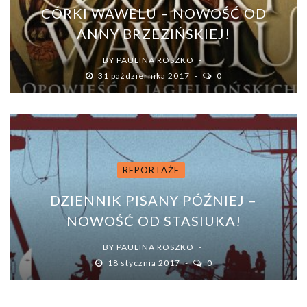
CÓRKI WAWELU – NOWOŚĆ OD
ANNY BRZEZIŃSKIEJ!
BY
PAULINA ROSZKO
31 października 2017
0
REPORTAŻE
DZIENNIK PISANY PÓŹNIEJ –
NOWOŚĆ OD STASIUKA!
BY
PAULINA ROSZKO
18 stycznia 2017
0