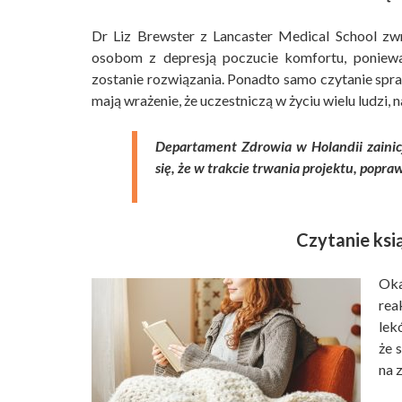
Dr Liz Brewster z Lancaster Medical School zwr
osobom z depresją poczucie komfortu, ponieważ
zostanie rozwiązania. Ponadto samo czytanie spraw
mają wrażenie, że uczestniczą w życiu wielu ludzi, n
Departament Zdrowia w Holandii zainicj
się, że w trakcie trwania projektu, popra
Czytanie ksi
Oka
rea
lek
że 
na 