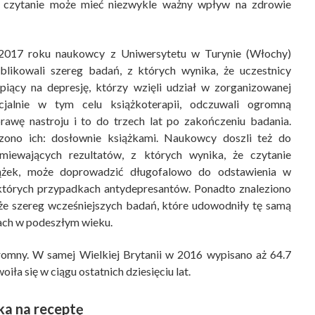
e czytanie może mieć niezwykle ważny wpływ na zdrowie
017 roku naukowcy z Uniwersytetu w Turynie (Włochy)
blikowali szereg badań, z których wynika, że uczestnicy
rpiący na depresję, którzy wzięli udział w zorganizowanej
cjalnie w tym celu książkoterapii, odczuwali ogromną
rawę nastroju i to do trzech lat po zakończeniu badania.
zono ich: dosłownie książkami. Naukowcy doszli też do
miewających rezultatów, z których wynika, że czytanie
ążek, może doprowadzić długofalowo do odstawienia w
których przypadkach antydepresantów. Ponadto znaleziono
że szereg wcześniejszych badań, które udowodniły tę samą
bach w podeszłym wieku.
omny. W samej Wielkiej Brytanii w 2016 wypisano aż 64.7
oiła się w ciągu ostatnich dziesięciu lat.
ka na receptę