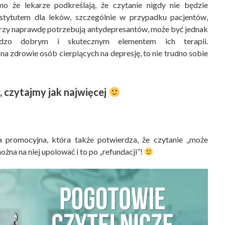
o że lekarze podkreślają, że czytanie nigdy nie będzie
stytutem dla leków, szczególnie w przypadku pacjentów,
rzy naprawdę potrzebują antydepresantów, może być jednak
rdzo dobrym i skutecznym elementem ich terapii.
a zdrowie osób cierpiących na depresję, to nie trudno sobie
, czytajmy jak najwięcej
a promocyjna, która także potwierdza, że czytanie „może
ożna na niej upolować i to po „refundacji”!