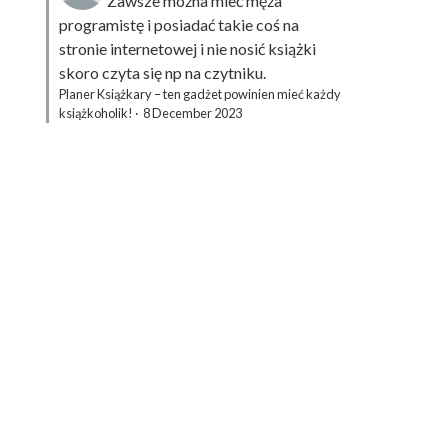
Zawsze można mieć męża
programistę i posiadać takie coś na
stronie internetowej i nie nosić książki
skoro czyta się np na czytniku.
Planer Książkary – ten gadżet powinien mieć każdy
książkoholik!
·
8 December 2023