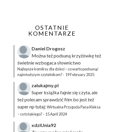
OSTATNIE
KOMENTARZE
Daniel Drogosz
Można też podsuną
krzyżówkę
też
świetnie wzbogaca słownictwo
Najlepsze komiksy dla dzieci – co warto podsunąć
najmłodszym czytelnikom?
·
19 February 2025
zalukajmy.pl
Super książka fajnie się czyta, ale
też polecam sprawdzić film bo jest też
super np tutaj:
Wirtualna Przygoda Pana Kleksa
– co to takiego?
·
15 April 2024
xdziUnia92