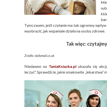
Mim
sub
któ
ba
Tymczasem, jeśli czytanie ma tak ogromny wpływ n
wyobrazić, jak wspaniale działa na osoby zdrowe.
Tak więc: czytajmy
Źródło
: dailymail.co.uk
Niedawno na
TaniaKsiazka.pl
ukazała się akcj
leczyć”. Sprawdźcie, jakie smakowite „lekarstwa” m