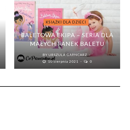
KSIĄŻKI DLA DZIECI
BALETOWA EKIPA – SERIA DLA
MAŁYCH FANEK BALETU
BY
URSZULA GARNCARZ
10 sierpnia 2021
0