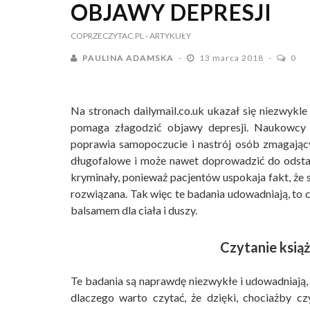
OBJAWY DEPRESJI
COPRZECZYTAC.PL
- ARTYKUŁY
PAULINA ADAMSKA
13 marca 2018
0
Na stronach dailymail.co.uk ukazał się niezwykle 
pomaga złagodzić objawy depresji. Naukowc
poprawia samopoczucie i nastrój osób zmagającyc
długofalowe i może nawet doprowadzić do odsta
kryminały, ponieważ pacjentów uspokaja fakt, że 
rozwiązana. Tak więc te badania udowadniają, to c
balsamem dla ciała i duszy.
Czytanie ksią
Te badania są naprawdę niezwykłe i udowadniają,
dlaczego warto czytać, że dzięki, chociażby czy