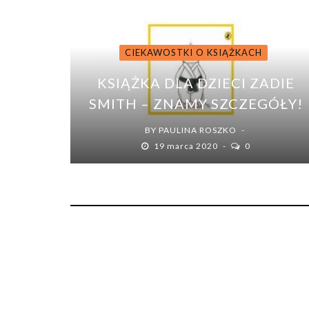
CIEKAWOSTKI O KSIĄŻKACH
KSIĄŻKA DLA DZIECI ZADIE
SMITH – ZNAMY SZCZEGÓŁY!
BY
PAULINA ROSZKO
19 marca 2020
0