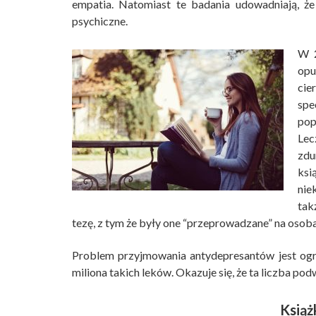
empatia. Natomiast te badania udowadniają, ż
psychiczne.
W 2
opu
cie
spe
pop
Lec
zdu
ksi
nie
tak
tezę, z tym że były one “przeprowadzane” na oso
Problem przyjmowania antydepresantów jest ogr
miliona takich leków. Okazuje się, że ta liczba podw
Książ