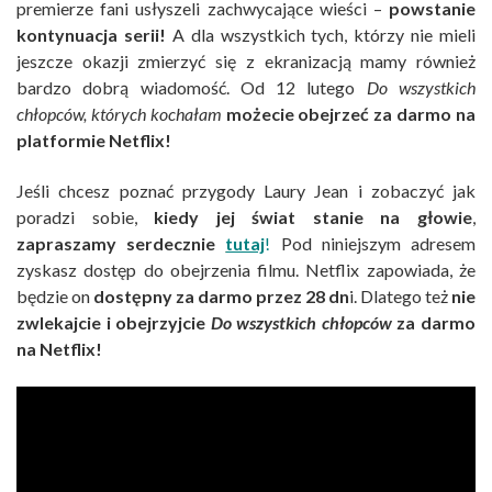
premierze fani usłyszeli zachwycające wieści –
powstanie
kontynuacja serii!
A dla wszystkich tych, którzy nie mieli
jeszcze okazji zmierzyć się z ekranizacją mamy również
bardzo dobrą wiadomość. Od 12 lutego
Do wszystkich
chłopców, których kochałam
możecie obejrzeć za darmo na
platformie Netflix!
Jeśli chcesz poznać przygody Laury Jean i zobaczyć jak
poradzi sobie,
kiedy jej świat stanie na głowie
,
zapraszamy serdecznie
tutaj
!
Pod niniejszym adresem
zyskasz dostęp do obejrzenia filmu. Netflix zapowiada, że
będzie on
dostępny za darmo przez 28 dn
i. Dlatego też
nie
zwlekajcie
i obejrzyjcie
Do wszystkich chłopców
za darmo
na Netflix!