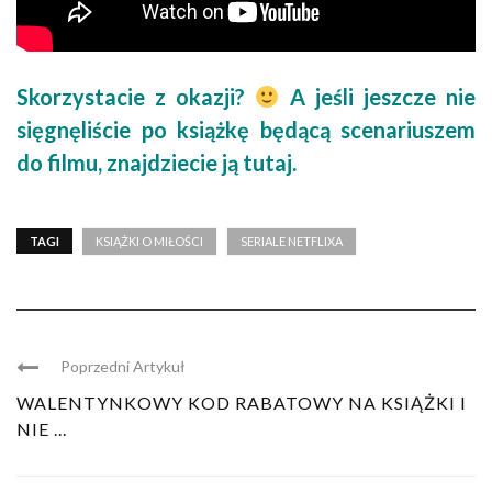
Skorzystacie z okazji?
A jeśli jeszcze nie
sięgnęliście po książkę będącą scenariuszem
do filmu, znajdziecie ją
tutaj.
TAGI
KSIĄŻKI O MIŁOŚCI
SERIALE NETFLIXA
Poprzedni Artykuł
WALENTYNKOWY KOD RABATOWY NA KSIĄŻKI I
NIE ...