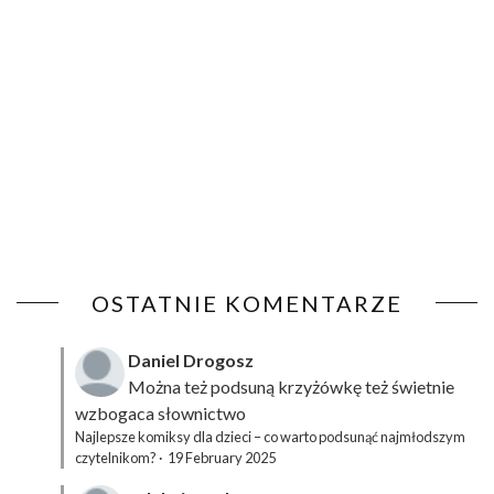
OSTATNIE KOMENTARZE
Daniel Drogosz
Można też podsuną
krzyżówkę
też świetnie
wzbogaca słownictwo
Najlepsze komiksy dla dzieci – co warto podsunąć najmłodszym
czytelnikom?
·
19 February 2025