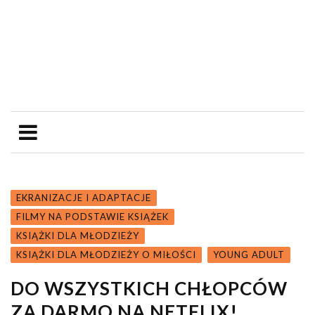
EKRANIZACJE I ADAPTACJE
FILMY NA PODSTAWIE KSIĄŻEK
KSIĄŻKI DLA MŁODZIEŻY
KSIĄŻKI DLA MŁODZIEŻY O MIŁOŚCI
YOUNG ADULT
DO WSZYSTKICH CHŁOPCÓW
ZA DARMO NA NETFLIX!