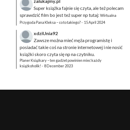
zalukajmy.pl
Super książka fajnie się czyta, ale też polecam
sprawdzić film bo jest też super np tutaj:
Wirtualna
Przygoda Pana Kleksa – co to takiego?
·
15 April 2024
xdziUnia92
Zawsze można mieć męża programistę i
posiadać takie coś na stronie internetowej i nie nosić
książki skoro czyta się np na czytniku.
Planer Książkary – ten gadżet powinien mieć każdy
książkoholik!
·
8 December 2023