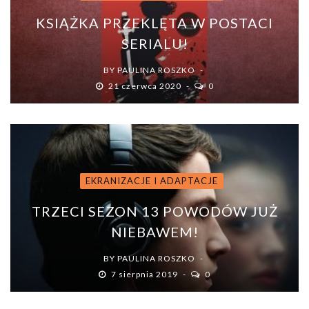
KSIĄŻKA PRZEKLĘTA W POSTACI
SERIALU!
BY
PAULINA ROSZKO
21 czerwca 2020
0
EKRANIZACJE I ADAPTACJE
TRZECI SEZON 13 POWODÓW JUŻ
NIEBAWEM!
BY
PAULINA ROSZKO
7 sierpnia 2019
0