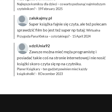
Najlepsze komiksy dla dzieci – co warto podsunąć najmłodszym
czytelnikom?
·
19 February 2025
zalukajmy.pl
Super książka fajnie się czyta, ale też polecam
sprawdzić film bo jest też super np tutaj:
Wirtualna
Przygoda Pana Kleksa – co to takiego?
·
15 April 2024
xdziUnia92
Zawsze można mieć męża programistę i
posiadać takie coś na stronie internetowej i nie nosić
książki skoro czyta się np na czytniku.
Planer Książkary – ten gadżet powinien mieć każdy
książkoholik!
·
8 December 2023