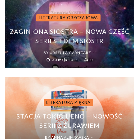
LITERATURA OBYCZAJOWA
ZAGINIONA SIOSTRA – NOWA CZĘŚĆ
SERII SIEDEM SIÓSTR
BY
URSZULA GARNCARZ
30 maja 2021
0
LITERATURA PIĘKNA
STACJA TOKIO UENO – NOWOŚĆ
SERII Z ŻURAWIEM
BY
ANNA ALIMOWSKA