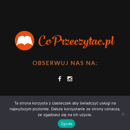
OBSERWUJ NAS NA:
Ta strona korzysta z ciasteczek aby świadczyć usługi na
najwyższym poziomie. Dalsze korzystanie ze strony oznacza,
że zgadzasz się na ich użycie.
COPRZECZYTAĆ.PL 2021 | STRONA WYKORZYSTUJE PLIKI COOKIES |
Zgoda
ZAPOZNAJ SIĘ Z
POLITYKĄ PRYWATNOŚCI