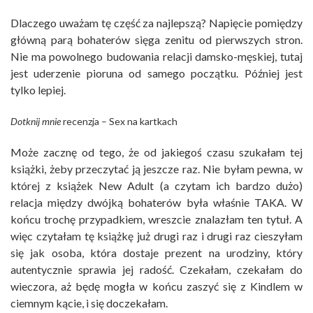
Dlaczego uważam tę część za najlepszą? Napięcie pomiędzy
główną parą bohaterów sięga zenitu od pierwszych stron.
Nie ma powolnego budowania relacji damsko-męskiej, tutaj
jest uderzenie pioruna od samego początku. Później jest
tylko lepiej.
Dotknij mnie
recenzja – Sex na kartkach
Może zacznę od tego, że od jakiegoś czasu szukałam tej
książki, żeby przeczytać ją jeszcze raz. Nie byłam pewna, w
której z książek New Adult (a czytam ich bardzo dużo)
relacja między dwójką bohaterów była właśnie TAKA. W
końcu trochę przypadkiem, wreszcie znalazłam ten tytuł. A
więc czytałam tę książkę już drugi raz i drugi raz cieszyłam
się jak osoba, która dostaje prezent na urodziny, który
autentycznie sprawia jej radość. Czekałam, czekałam do
wieczora, aż będę mogła w końcu zaszyć się z Kindlem w
ciemnym kącie, i się doczekałam.