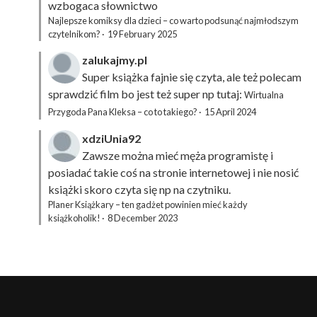
wzbogaca słownictwo
Najlepsze komiksy dla dzieci – co warto podsunąć najmłodszym
czytelnikom?
·
19 February 2025
zalukajmy.pl
Super książka fajnie się czyta, ale też polecam
sprawdzić film bo jest też super np tutaj:
Wirtualna
Przygoda Pana Kleksa – co to takiego?
·
15 April 2024
xdziUnia92
Zawsze można mieć męża programistę i
posiadać takie coś na stronie internetowej i nie nosić
książki skoro czyta się np na czytniku.
Planer Książkary – ten gadżet powinien mieć każdy
książkoholik!
·
8 December 2023