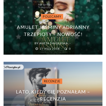
POLECAMY
AMULET JAŚMINY ADRIANNY
TRZEPIOTY – NOWOŚĆ!
BY
ANETA ŚWIDERSKA
27 maja 2018
0
RECENZJE
LATO, KIEDY CIĘ POZNAŁAM –
RECENZJA