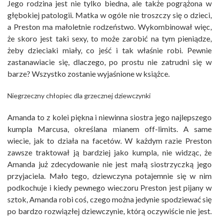
Jego rodzina jest nie tylko biedna, ale także pogrążona w
głębokiej patologii. Matka w ogóle nie troszczy się o dzieci,
a Preston ma małoletnie rodzeństwo. Wykombinował więc,
że skoro jest taki sexy, to może zarobić na tym pieniądze,
żeby dzieciaki miały, co jeść i tak właśnie robi. Pewnie
zastanawiacie się, dlaczego, po prostu nie zatrudni się w
barze? Wszystko zostanie wyjaśnione w książce.
Niegrzeczny chłopiec dla grzecznej dziewczynki
Amanda to z kolei piękna i niewinna siostra jego najlepszego
kumpla Marcusa, określana mianem off-limits. A same
wiecie, jak to działa na facetów. W każdym razie Preston
zawsze traktował ją bardziej jako kumpla, nie widząc, że
Amanda już zdecydowanie nie jest małą siostrzyczką jego
przyjaciela. Mało tego, dziewczyna potajemnie się w nim
podkochuje i kiedy pewnego wieczoru Preston jest pijany w
sztok, Amanda robi coś, czego można jedynie spodziewać się
po bardzo rozwiązłej dziewczynie, którą oczywiście nie jest.