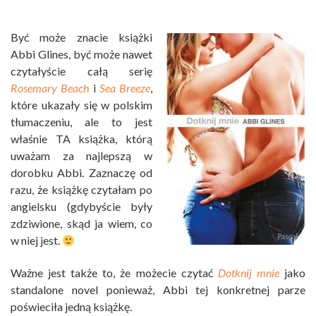
Być może znacie książki
Abbi Glines, być może nawet
czytałyście całą serię
Rosemary Beach
i
Sea Breeze
,
które ukazały się w polskim
tłumaczeniu, ale to jest
właśnie TA książka, którą
uważam za najlepszą w
dorobku Abbi. Zaznaczę od
razu, że książkę czytałam po
angielsku (gdybyście były
zdziwione, skąd ja wiem, co
w niej jest.
Ważne jest także to, że możecie czytać
Dotknij mnie
jako
standalone novel ponieważ, Abbi tej konkretnej parze
poświeciła jedną książkę.