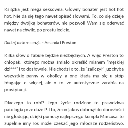
Książka jest mega seksowna. Główny bohater jest hot hot
hot. Nie da się tego nawet opisać słowami. To, co się dzieje
między dwójką bohaterów, nie pozwoli Wam się oderwać
nawet na chwilę, po prostu lecicie.
Dotknij mnie
recenzja – Amanda i Preston
Kilka słów o fabule będzie niezbędnych. A więc Preston to
chłopak, którego można śmiało określić mianem “męskiej
dzi***” i to dosłownie. Nie chodzi o to, że “zaliczył” już chyba
wszystkie panny w okolicy, a one kładą mu się u stóp
błagając o więcej, ale o to, że autentycznie zarabia na
prostytucji.
Dlaczego to robi? Jego życie rodzinne to prawdziwa
patologia prze duże P. I to, że on jakoś dobrnął do dorosłości
nie głodując, dzięki pomocy najlepszego kumpla Marcusa, to
zupełnie inny los może czekać jego młodsze rodzeństwo.