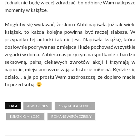
Jednak nie będę więcej zdradzać, bo odbiorę Wam najlepsze
momenty w książce.
Mogłoby się wydawać, że skoro Abbi napisała już tak wiele
książek, to każda kolejna powinna być raczej słabsza. W
przypadku tej autorki tak nie jest. Napisała książkę, która
dosłownie podrywa nas z miejsca i każe pochować wszystkie
zegarki w domu. Zabiera nas przy tym na spotkanie z bardzo
seksowną, pełną ciekawych zwrotów akcji i trzymają w
napięciu, miejscami wzruszająca historię miłosną. Będzie się
działo… a ja po prostu Wam zazdroszczę, że dopiero macie
to przed sobą.
TAGI
ABBI GLINES
KSIĄŻKI DLA KOBIET
KSIĄŻKI O MIŁOŚCI
ROMANS WSPÓŁCZESNY