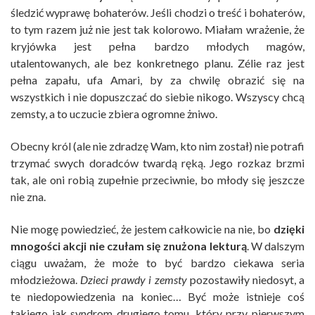
śledzić wyprawę bohaterów. Jeśli chodzi o treść i bohaterów,
to tym razem już nie jest tak kolorowo. Miałam wrażenie, że
kryjówka jest pełna bardzo młodych magów,
utalentowanych, ale bez konkretnego planu. Zélie raz jest
pełna zapału, ufa Amari, by za chwilę obrazić się na
wszystkich i nie dopuszczać do siebie nikogo. Wszyscy chcą
zemsty, a to uczucie zbiera ogromne żniwo.
Obecny król (ale nie zdradzę Wam, kto nim został) nie potrafi
trzymać swych doradców twardą ręką. Jego rozkaz brzmi
tak, ale oni robią zupełnie przeciwnie, bo młody się jeszcze
nie zna.
Nie mogę powiedzieć, że jestem całkowicie na nie, bo
dzięki
mnogości akcji nie czułam się znużona lekturą
. W dalszym
ciągu uważam, że może to być bardzo ciekawa seria
młodzieżowa.
Dzieci prawdy i zemsty
pozostawiły niedosyt, a
te niedopowiedzenia na koniec… Być może istnieje coś
takiego jak syndrom drugiego tomu, który przy pierwszym