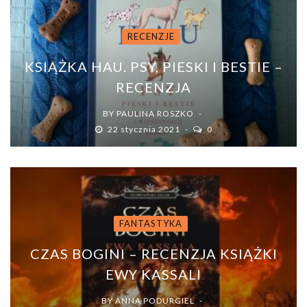
RECENZJE
KSIĄŻKA HAU. PSY, PIESKI I BESTIE –
RECENZJA
BY
PAULINA ROSZKO
22 stycznia 2021
0
FANTASTYKA
CZAS BOGINI – RECENZJA KSIĄŻKI
EWY KASSALI
BY
ANNA PODURGIEL