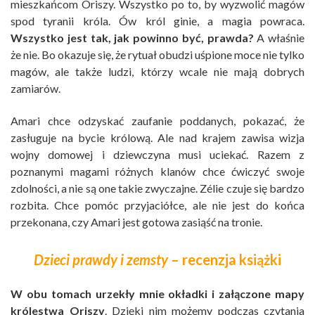
mieszkańcom Oriszy. Wszystko po to, by wyzwolić magów
spod tyranii króla. Ów król ginie, a magia powraca.
Wszystko jest tak, jak powinno być, prawda?
A właśnie
że nie. Bo okazuje się, że rytuał obudzi uśpione moce nie tylko
magów, ale także ludzi, którzy wcale nie mają dobrych
zamiarów.
Amari chce odzyskać zaufanie poddanych, pokazać, że
zasługuje na bycie królową. Ale nad krajem zawisa wizja
wojny domowej i dziewczyna musi uciekać. Razem z
poznanymi magami różnych klanów chce ćwiczyć swoje
zdolności, a nie są one takie zwyczajne. Zélie czuje się bardzo
rozbita. Chce pomóc przyjaciółce, ale nie jest do końca
przekonana, czy Amari jest gotowa zasiąść na tronie.
Dzieci prawdy i zemsty
– recenzja książki
W obu tomach urzekły mnie okładki i załączone mapy
królestwa Oriszy
. Dzięki nim możemy podczas czytania