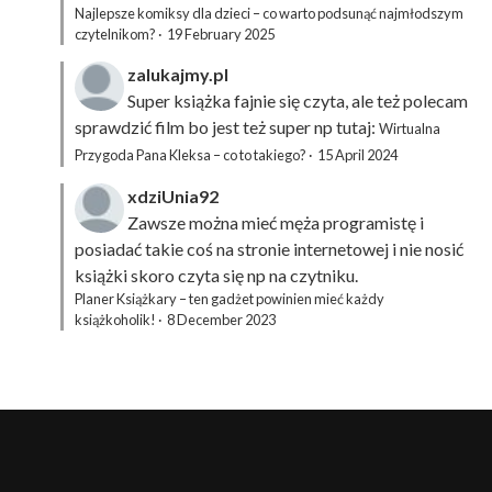
Najlepsze komiksy dla dzieci – co warto podsunąć najmłodszym
czytelnikom?
·
19 February 2025
zalukajmy.pl
Super książka fajnie się czyta, ale też polecam
sprawdzić film bo jest też super np tutaj:
Wirtualna
Przygoda Pana Kleksa – co to takiego?
·
15 April 2024
xdziUnia92
Zawsze można mieć męża programistę i
posiadać takie coś na stronie internetowej i nie nosić
książki skoro czyta się np na czytniku.
Planer Książkary – ten gadżet powinien mieć każdy
książkoholik!
·
8 December 2023