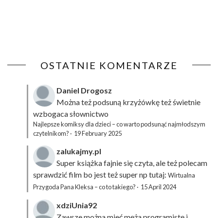
OSTATNIE KOMENTARZE
Daniel Drogosz
Można też podsuną
krzyżówkę
też świetnie
wzbogaca słownictwo
Najlepsze komiksy dla dzieci – co warto podsunąć najmłodszym
czytelnikom?
·
19 February 2025
zalukajmy.pl
Super książka fajnie się czyta, ale też polecam
sprawdzić film bo jest też super np tutaj:
Wirtualna
Przygoda Pana Kleksa – co to takiego?
·
15 April 2024
xdziUnia92
Zawsze można mieć męża programistę i