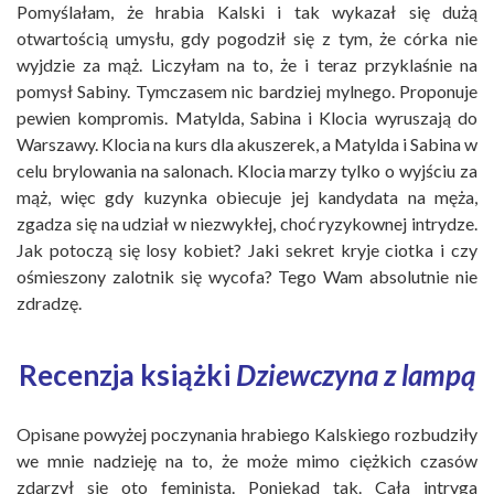
Pomyślałam, że hrabia Kalski i tak wykazał się dużą
otwartością umysłu, gdy pogodził się z tym, że córka nie
wyjdzie za mąż. Liczyłam na to, że i teraz przyklaśnie na
pomysł Sabiny. Tymczasem nic bardziej mylnego. Proponuje
pewien kompromis. Matylda, Sabina i Klocia wyruszają do
Warszawy. Klocia na kurs dla akuszerek, a Matylda i Sabina w
celu brylowania na salonach. Klocia marzy tylko o wyjściu za
mąż, więc gdy kuzynka obiecuje jej kandydata na męża,
zgadza się na udział w niezwykłej, choć ryzykownej intrydze.
Jak potoczą się losy kobiet? Jaki sekret kryje ciotka i czy
ośmieszony zalotnik się wycofa? Tego Wam absolutnie nie
zdradzę.
Recenzja książki
Dziewczyna z lampą
Opisane powyżej poczynania hrabiego Kalskiego rozbudziły
we mnie nadzieję na to, że może mimo ciężkich czasów
zdarzył się oto feminista. Poniekąd tak. Cała intryga