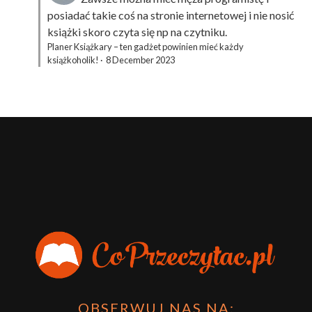
posiadać takie coś na stronie internetowej i nie nosić
książki skoro czyta się np na czytniku.
Planer Książkary – ten gadżet powinien mieć każdy
książkoholik!
·
8 December 2023
OBSERWUJ NAS NA: