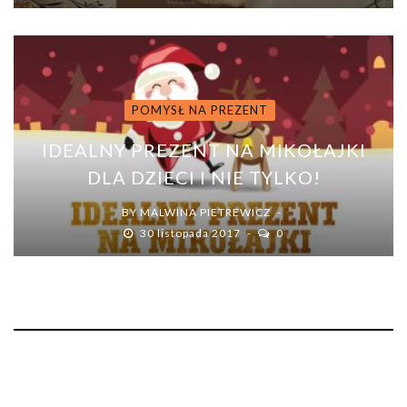
POMYSŁ NA PREZENT
IDEALNY PREZENT NA MIKOŁAJKI
DLA DZIECI I NIE TYLKO!
BY
MALWINA PIETREWICZ
30 listopada 2017
0