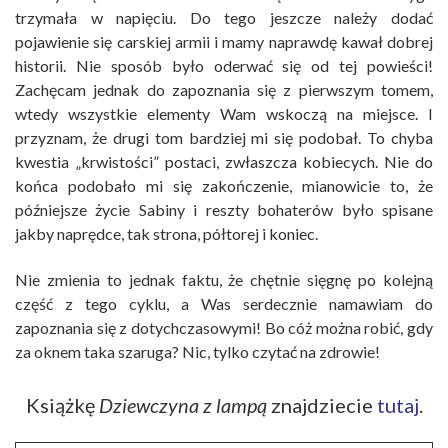
trzymała w napięciu. Do tego jeszcze należy dodać
pojawienie się carskiej armii i mamy naprawdę kawał dobrej
historii. Nie sposób było oderwać się od tej powieści!
Zachęcam jednak do zapoznania się z pierwszym tomem,
wtedy wszystkie elementy Wam wskoczą na miejsce. I
przyznam, że drugi tom bardziej mi się podobał. To chyba
kwestia „krwistości” postaci, zwłaszcza kobiecych. Nie do
końca podobało mi się zakończenie, mianowicie to, że
późniejsze życie Sabiny i reszty bohaterów było spisane
jakby naprędce, tak strona, półtorej i koniec.
Nie zmienia to jednak faktu, że chętnie sięgnę po kolejną
część z tego cyklu, a Was serdecznie namawiam do
zapoznania się z dotychczasowymi! Bo cóż można robić, gdy
za oknem taka szaruga? Nic, tylko czytać na zdrowie!
Książkę
Dziewczyna z lampą
znajdziecie
tutaj
.