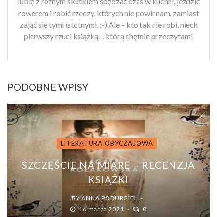
lubię z różnym skutkiem spędzać czas w kuchni, jeździć
rowerem i robić rzeczy, których nie powinnam, zamiast
zająć się tymi istotnymi. ;-) Ale – kto tak nie robi, niech
pierwszy rzuci książką… którą chętnie przeczytam!
PODOBNE WPISY
LITERATURA OBYCZAJOWA
SZCZĘŚCIE NA MIARĘ – RECENZJA
KSIĄŻKI
BY
ANNA PODURGIEL
16 marca 2021
0