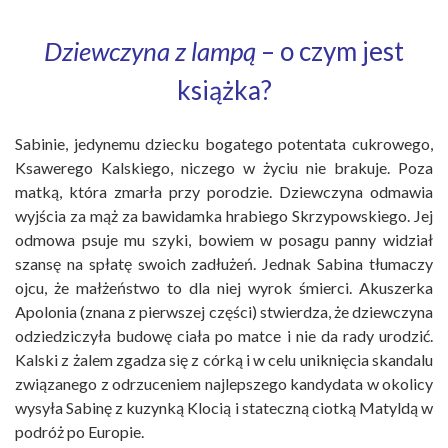
Dziewczyna z lampą
– o czym jest
książka?
Sabinie, jedynemu dziecku bogatego potentata cukrowego,
Ksawerego Kalskiego, niczego w życiu nie brakuje. Poza
matką, która zmarła przy porodzie. Dziewczyna odmawia
wyjścia za mąż za bawidamka hrabiego Skrzypowskiego. Jej
odmowa psuje mu szyki, bowiem w posagu panny widział
szansę na spłatę swoich zadłużeń. Jednak Sabina tłumaczy
ojcu, że małżeństwo to dla niej wyrok śmierci. Akuszerka
Apolonia (znana z pierwszej części) stwierdza, że dziewczyna
odziedziczyła budowę ciała po matce i nie da rady urodzić.
Kalski z żalem zgadza się z córką i w celu uniknięcia skandalu
związanego z odrzuceniem najlepszego kandydata w okolicy
wysyła Sabinę z kuzynką Klocią i stateczną ciotką Matyldą w
podróż po Europie.