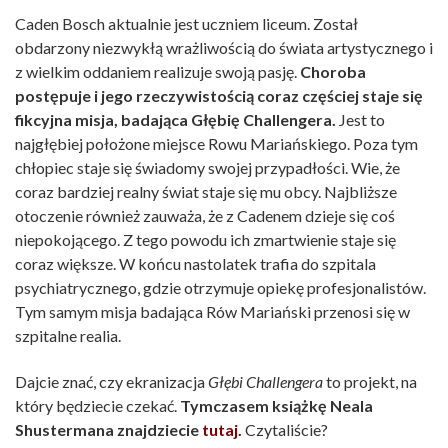
Caden Bosch aktualnie jest uczniem liceum. Został
obdarzony niezwykłą wrażliwością do świata artystycznego i
z wielkim oddaniem realizuje swoją pasję.
Choroba
postępuje i jego rzeczywistością coraz częściej staje się
fikcyjna misja, badająca Głębię Challengera.
Jest to
najgłębiej położone miejsce Rowu Mariańskiego. Poza tym
chłopiec staje się świadomy swojej przypadłości. Wie, że
coraz bardziej realny świat staje się mu obcy. Najbliższe
otoczenie również zauważa, że z Cadenem dzieje się coś
niepokojącego. Z tego powodu ich zmartwienie staje się
coraz większe. W końcu nastolatek trafia do szpitala
psychiatrycznego, gdzie otrzymuje opiekę profesjonalistów.
Tym samym misja badająca Rów Mariański przenosi się w
szpitalne realia.
Dajcie znać, czy ekranizacja
Głębi Challengera
to projekt, na
który będziecie czekać.
Tymczasem książkę Neala
Shustermana znajdziecie
tutaj.
Czytaliście?