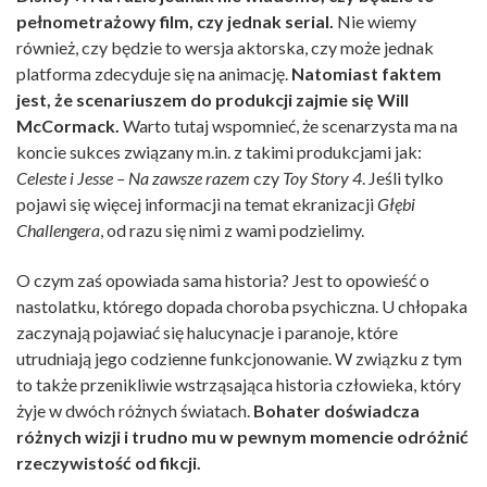
pełnometrażowy film, czy jednak serial.
Nie wiemy
również, czy będzie to wersja aktorska, czy może jednak
platforma zdecyduje się na animację.
Natomiast faktem
jest, że scenariuszem do produkcji zajmie się Will
McCormack.
Warto tutaj wspomnieć, że scenarzysta ma na
koncie sukces związany m.in. z takimi produkcjami jak:
Celeste i Jesse – Na zawsze razem
czy
Toy Story 4
. Jeśli tylko
pojawi się więcej informacji na temat ekranizacji
Głębi
Challengera
, od razu się nimi z wami podzielimy.
O czym zaś opowiada sama historia? Jest to opowieść o
nastolatku, którego dopada choroba psychiczna. U chłopaka
zaczynają pojawiać się halucynacje i paranoje, które
utrudniają jego codzienne funkcjonowanie. W związku z tym
to także przenikliwie wstrząsająca historia człowieka, który
żyje w dwóch różnych światach.
Bohater doświadcza
różnych wizji i trudno mu w pewnym momencie odróżnić
rzeczywistość od fikcji.