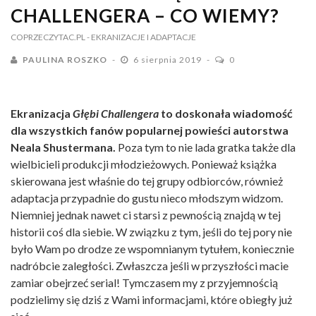
CHALLENGERA – CO WIEMY?
COPRZECZYTAC.PL
- EKRANIZACJE I ADAPTACJE
PAULINA ROSZKO
6 sierpnia 2019
0
Ekranizacja
Głębi Challengera
to doskonała wiadomość
dla wszystkich fanów popularnej powieści autorstwa
Neala Shustermana.
Poza tym to nie lada gratka także dla
wielbicieli produkcji młodzieżowych. Ponieważ książka
skierowana jest właśnie do tej grupy odbiorców, również
adaptacja przypadnie do gustu nieco młodszym widzom.
Niemniej jednak nawet ci starsi z pewnością znajdą w tej
historii coś dla siebie. W związku z tym, jeśli do tej pory nie
było Wam po drodze ze wspomnianym tytułem, koniecznie
nadróbcie zaległości. Zwłaszcza jeśli w przyszłości macie
zamiar obejrzeć serial! Tymczasem my z przyjemnością
podzielimy się dziś z Wami informacjami, które obiegły już