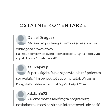
OSTATNIE KOMENTARZE
Daniel Drogosz
Można też podsuną
krzyżówkę
też świetnie
wzbogaca słownictwo
Najlepsze komiksy dla dzieci – co warto podsunąć najmłodszym
czytelnikom?
·
19 February 2025
zalukajmy.pl
Super książka fajnie się czyta, ale też polecam
sprawdzić film bo jest też super np tutaj:
Wirtualna
Przygoda Pana Kleksa – co to takiego?
·
15 April 2024
xdziUnia92
Zawsze można mieć męża programistę i
posiadać takie coś na stronie internetowej i nie nosić