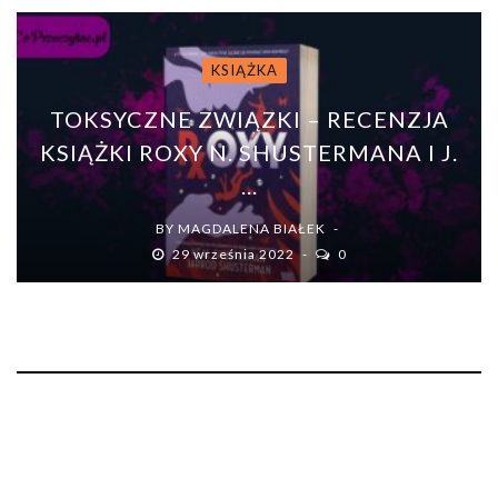
KSIĄŻKA
TOKSYCZNE ZWIĄZKI – RECENZJA
KSIĄŻKI ROXY N. SHUSTERMANA I J.
...
BY
MAGDALENA BIAŁEK
29 września 2022
0