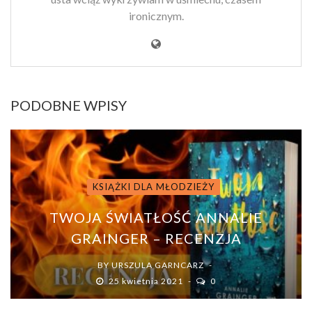
ironicznym.
PODOBNE WPISY
KSIĄŻKI DLA MŁODZIEŻY
TWOJA ŚWIATŁOŚĆ ANNALIE
GRAINGER – RECENZJA
BY
URSZULA GARNCARZ
25 kwietnia 2021
0