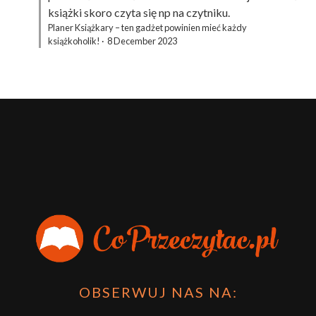
książki skoro czyta się np na czytniku.
Planer Książkary – ten gadżet powinien mieć każdy
książkoholik!
·
8 December 2023
OBSERWUJ NAS NA: