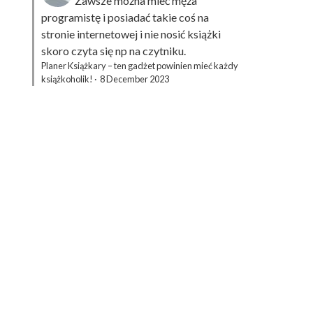
Zawsze można mieć męża
programistę i posiadać takie coś na
stronie internetowej i nie nosić książki
skoro czyta się np na czytniku.
Planer Książkary – ten gadżet powinien mieć każdy
książkoholik!
·
8 December 2023