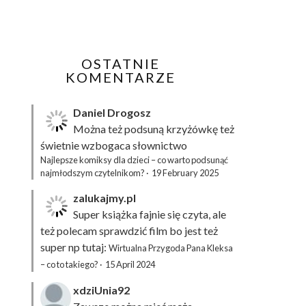
OSTATNIE
KOMENTARZE
Daniel Drogosz
Można też podsuną
krzyżówkę
też
świetnie wzbogaca słownictwo
Najlepsze komiksy dla dzieci – co warto podsunąć
najmłodszym czytelnikom?
·
19 February 2025
zalukajmy.pl
Super książka fajnie się czyta, ale
też polecam sprawdzić film bo jest też
super np tutaj:
Wirtualna Przygoda Pana Kleksa
– co to takiego?
·
15 April 2024
xdziUnia92