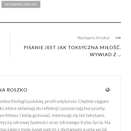
WYDAWNICTWO YA!
Następny Artykul
PISANIE JEST JAK TOKSYCZNA MIŁOŚĆ.
WYWIAD Z ...
NA ROSZKO
tka filologii polskiej, profil edytorski. Chętnie sięgam
ki, które skłaniają do refleksji i poszerzają horyzonty.
 fitness i lubię gotować. Interesuję się też tekstami,
otyczą zdrowej żywności oraz zdrowego trybu życia. Na
 otaczający mnie świat patrzę z dystansem a usta wciąż