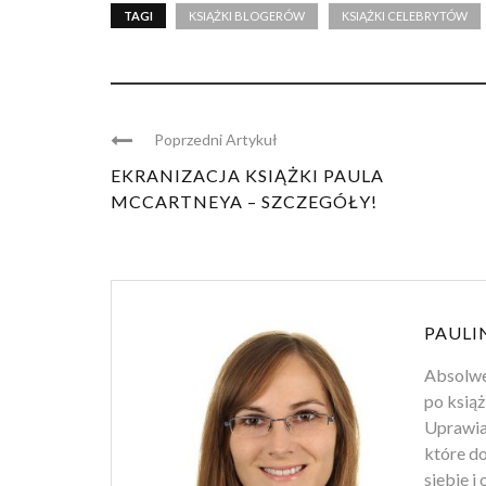
TAGI
KSIĄŻKI BLOGERÓW
KSIĄŻKI CELEBRYTÓW
Poprzedni Artykuł
EKRANIZACJA KSIĄŻKI PAULA
MCCARTNEYA – SZCZEGÓŁY!
PAULI
Absolwen
po książ
Uprawiam
które d
siebie i