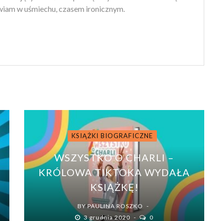
iam w uśmiechu, czasem ironicznym.
KSIĄŻKI BIOGRAFICZNE
WSZYSTKO O CHARLI –
KRÓLOWA TIKTOKA WYDAŁA
KSIĄŻKĘ!
BY
PAULINA ROSZKO
3 grudnia 2020
0