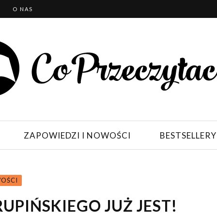
T
O NAS
ZAPOWIEDZI I NOWOŚCI
BESTSELLERY
WOŚCI
UPIŃSKIEGO JUŻ JEST!