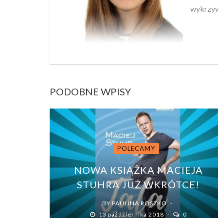
wykrzyw
PODOBNE WPISY
POLECAMY
NOWA KSIĄŻKA MACIEJA
STUHRA JUŻ WKRÓTCE!
BY
PAULINA ROSZKO
13 października 2018
0