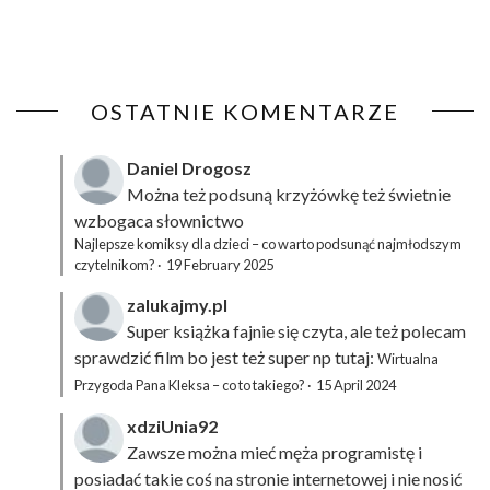
OSTATNIE KOMENTARZE
Daniel Drogosz
Można też podsuną
krzyżówkę
też świetnie
wzbogaca słownictwo
Najlepsze komiksy dla dzieci – co warto podsunąć najmłodszym
czytelnikom?
·
19 February 2025
zalukajmy.pl
Super książka fajnie się czyta, ale też polecam
sprawdzić film bo jest też super np tutaj:
Wirtualna
Przygoda Pana Kleksa – co to takiego?
·
15 April 2024
xdziUnia92
Zawsze można mieć męża programistę i
posiadać takie coś na stronie internetowej i nie nosić