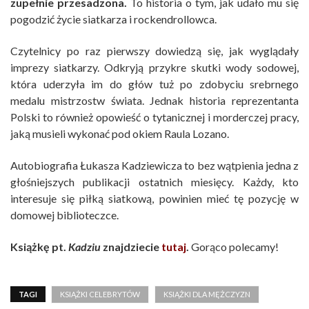
zupełnie przesadzona.
To historia o tym, jak udało mu się
pogodzić życie siatkarza i rockendrollowca.
Czytelnicy po raz pierwszy dowiedzą się, jak wyglądały
imprezy siatkarzy. Odkryją przykre skutki wody sodowej,
która uderzyła im do głów tuż po zdobyciu srebrnego
medalu mistrzostw świata. Jednak historia reprezentanta
Polski to również opowieść o tytanicznej i morderczej pracy,
jaką musieli wykonać pod okiem Raula Lozano.
Autobiografia Łukasza Kadziewicza to bez wątpienia jedna z
głośniejszych publikacji ostatnich miesięcy. Każdy, kto
interesuje się piłką siatkową, powinien mieć tę pozycję w
domowej biblioteczce.
Książkę pt.
Kadziu
znajdziecie
tutaj
.
Gorąco polecamy!
TAGI
KSIĄŻKI CELEBRYTÓW
KSIĄŻKI DLA MĘŻCZYZN