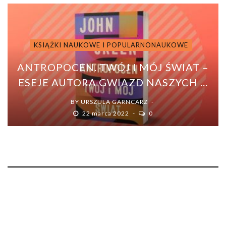
KSIĄŻKI NAUKOWE I POPULARNONAUKOWE
ANTROPOCEN. TWÓJ I MÓJ ŚWIAT –
ESEJE AUTORA GWIAZD NASZYCH ...
BY
URSZULA GARNCARZ
22 marca 2022
0