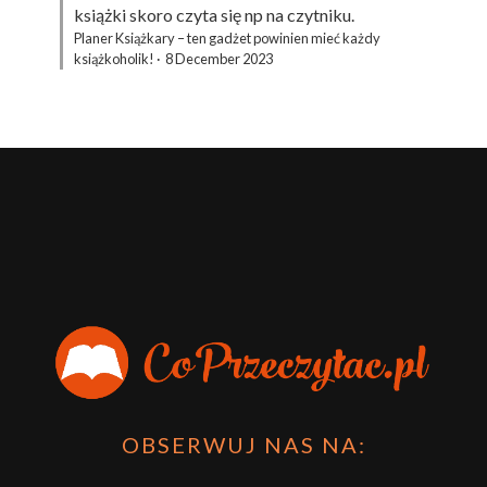
książki skoro czyta się np na czytniku.
Planer Książkary – ten gadżet powinien mieć każdy
książkoholik!
·
8 December 2023
OBSERWUJ NAS NA: