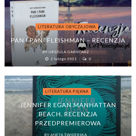
LITERATURA OBYCZAJOWA
PAN I PANI FLEISHMAN – RECENZJA
BY
URSZULA GARNCARZ
2 lutego 2021
0
LITERATURA PIĘKNA
JENNIFER EGAN MANHATTAN
BEACH. RECENZJA
PRZEDPREMIEROWA
BY
ANETA ŚWIDERSKA