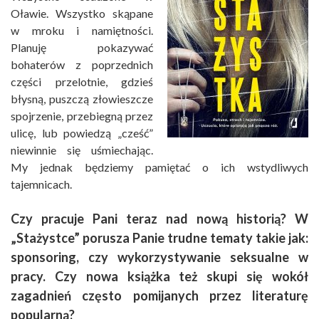
Oławie. Wszystko skąpane
w mroku i namiętności.
Planuję pokazywać
bohaterów z poprzednich
części przelotnie, gdzieś
błysną, puszczą złowieszcze
spojrzenie, przebiegną przez
ulicę, lub powiedzą „cześć”
niewinnie się uśmiechając.
My jednak będziemy pamiętać o ich wstydliwych
tajemnicach.
Czy pracuje Pani teraz nad nową historią? W
„Stażystce” porusza Panie trudne tematy takie jak:
sponsoring, czy wykorzystywanie seksualne w
pracy. Czy nowa książka też skupi się wokół
zagadnień często pomijanych przez literaturę
popularną?