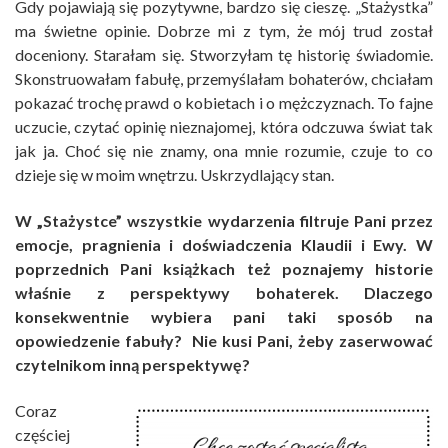
Gdy pojawiają się pozytywne, bardzo się cieszę. „Stażystka”
ma świetne opinie. Dobrze mi z tym, że mój trud został
doceniony. Starałam się. Stworzyłam tę historię świadomie.
Skonstruowałam fabułę, przemyślałam bohaterów, chciałam
pokazać trochę prawd o kobietach i o mężczyznach. To fajne
uczucie, czytać opinię nieznajomej, która odczuwa świat tak
jak ja. Choć się nie znamy, ona mnie rozumie, czuje to co
dzieje się w moim wnętrzu. Uskrzydlający stan.
W „Stażystce” wszystkie wydarzenia filtruje Pani przez
emocje, pragnienia i doświadczenia Klaudii i Ewy. W
poprzednich Pani książkach też poznajemy historie
właśnie z perspektywy bohaterek. Dlaczego
konsekwentnie wybiera pani taki sposób na
opowiedzenie fabuły? Nie kusi Pani, żeby zaserwować
czytelnikom inną perspektywę?
Coraz
częściej