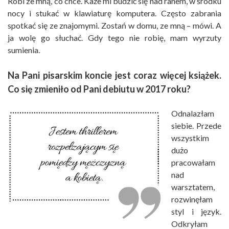
Robi ze mną, co chce. Każe mi budzić się nad ranem, w środku
nocy i stukać w klawiaturę komputera. Często zabrania
spotkać się ze znajomymi. Zostań w domu, ze mną – mówi. A
ja wolę go słuchać. Gdy tego nie robię, mam wyrzuty
sumienia.
Na Pani pisarskim koncie jest coraz więcej książek.
Co się zmieniło od Pani debiutu w 2017 roku?
Odnalazłam
siebie. Przede
wszystkim
dużo
pracowałam
nad
warsztatem,
rozwinęłam
styl i język.
Odkryłam