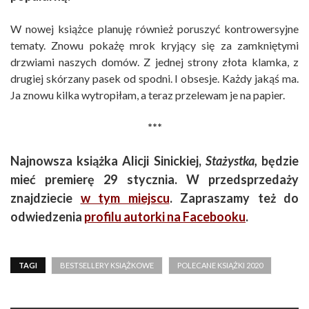
W nowej książce planuję również poruszyć kontrowersyjne
tematy. Znowu pokażę mrok kryjący się za zamkniętymi
drzwiami naszych domów. Z jednej strony złota klamka, z
drugiej skórzany pasek od spodni. I obsesje. Każdy jakąś ma.
Ja znowu kilka wytropiłam, a teraz przelewam je na papier.
***
Najnowsza książka Alicji Sinickiej,
Stażystka,
będzie
mieć premierę 29 stycznia. W przedsprzedaży
znajdziecie
w tym miejscu
. Zapraszamy też do
odwiedzenia
profilu autorki na Facebooku
.
TAGI
BESTSELLERY KSIĄŻKOWE
POLECANE KSIĄŻKI 2020