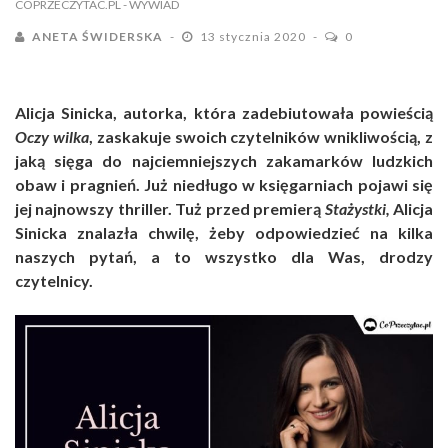
COPRZECZYTAC.PL
- WYWIAD
ANETA ŚWIDERSKA
13 stycznia 2020
0
Alicja Sinicka, autorka, która zadebiutowała powieścią
Oczy wilka
, zaskakuje swoich czytelników wnikliwością, z
jaką sięga do najciemniejszych zakamarków ludzkich
obaw i pragnień. Już niedługo w księgarniach pojawi się
jej najnowszy thriller. Tuż przed premierą
Stażystki,
Alicja
Sinicka znalazła chwilę, żeby odpowiedzieć na kilka
naszych pytań, a to wszystko dla Was, drodzy
czytelnicy.