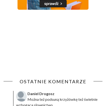
OSTATNIE KOMENTARZE
Daniel Drogosz
Można też podsuną
krzyżówkę
też świetnie
wzbogaca słownictwo