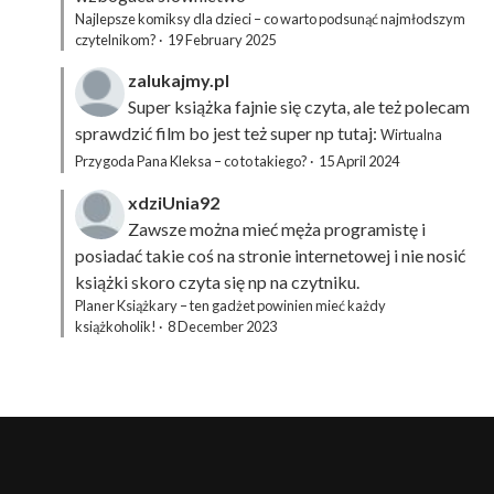
Najlepsze komiksy dla dzieci – co warto podsunąć najmłodszym
czytelnikom?
·
19 February 2025
zalukajmy.pl
Super książka fajnie się czyta, ale też polecam
sprawdzić film bo jest też super np tutaj:
Wirtualna
Przygoda Pana Kleksa – co to takiego?
·
15 April 2024
xdziUnia92
Zawsze można mieć męża programistę i
posiadać takie coś na stronie internetowej i nie nosić
książki skoro czyta się np na czytniku.
Planer Książkary – ten gadżet powinien mieć każdy
książkoholik!
·
8 December 2023