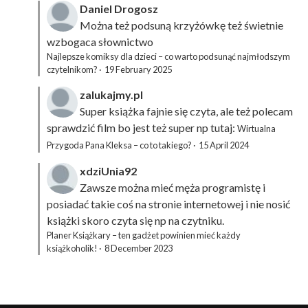
Daniel Drogosz
Można też podsuną
krzyżówkę
też świetnie
wzbogaca słownictwo
Najlepsze komiksy dla dzieci – co warto podsunąć najmłodszym
czytelnikom?
·
19 February 2025
zalukajmy.pl
Super książka fajnie się czyta, ale też polecam
sprawdzić film bo jest też super np tutaj:
Wirtualna
Przygoda Pana Kleksa – co to takiego?
·
15 April 2024
xdziUnia92
Zawsze można mieć męża programistę i
posiadać takie coś na stronie internetowej i nie nosić
książki skoro czyta się np na czytniku.
Planer Książkary – ten gadżet powinien mieć każdy
książkoholik!
·
8 December 2023