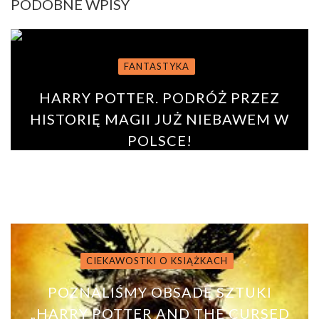
PODOBNE WPISY
FANTASTYKA
HARRY POTTER. PODRÓŻ PRZEZ
HISTORIĘ MAGII JUŻ NIEBAWEM W
POLSCE!
BY
PAULINA ROSZKO
10 lutego 2018
0
CIEKAWOSTKI O KSIĄŻKACH
POZNALIŚMY OBSADĘ SZTUKI
„HARRY POTTER AND THE CURSED