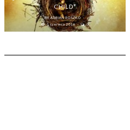
CHILD”
BY
ADRIAN ROSZKO
1 czerwca 2016
0