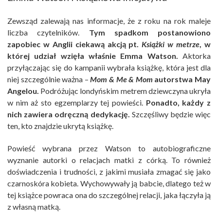
Zewsząd zalewają nas informacje, że z roku na rok maleje
liczba czytelników.
Tym spadkom postanowiono
zapobiec w Anglii ciekawą akcją pt.
Książki w metrze
, w
której udział wzięła właśnie Emma Watson.
Aktorka
przyłączając się do kampanii wybrała książkę, która jest dla
niej szczególnie ważna –
Mom & Me & Mom
autorstwa May
Angelou.
Podróżując londyńskim metrem dziewczyna ukryła
w nim aż sto egzemplarzy tej powieści.
Ponadto, każdy z
nich zawiera odręczną dedykację.
Szczęśliwy będzie więc
ten, kto znajdzie ukrytą książkę.
Powieść wybrana przez Watson to autobiograficzne
wyznanie autorki o relacjach matki z córką. To również
doświadczenia i trudności, z jakimi musiała zmagać się jako
czarnoskóra kobieta. Wychowywały ją babcie, dlatego też w
tej książce powraca ona do szczególnej relacji, jaka łączyła ją
z własną matką.