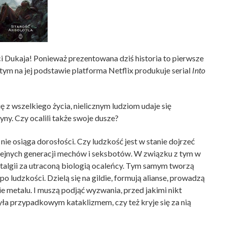
i Dukaja! Ponieważ prezentowana dziś historia to pierwsze
tym na jej podstawie platforma Netflix produkuje serial
Into
 z wszelkiego życia, nielicznym ludziom udaje się
y. Czy ocalili także swoje dusze?
nie osiąga dorosłości. Czy ludzkość jest w stanie dojrzeć
lejnych generacji mechów i seksbotów. W związku z tym w
talgii za utraconą biologią ocaleńcy. Tym samym tworzą
 po ludzkości. Dzielą się na gildie, formują alianse, prowadzą
gie metalu. I muszą podjąć wyzwania, przed jakimi nikt
była przypadkowym kataklizmem, czy też kryje się za nią