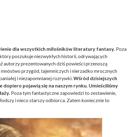
nie dla wszystkich miłośników literatury fantasy.
Poza
 który poszukuje niezwykłych historii, odrywających
aż autorzy prezentowanych dziś powieści przenoszą
ą mnóstwo przygód, tajemniczych i nierzadko mrocznych
aniałej i niezapomnianej rozrywki.
Wśród dzisiejszych
re dopiero pojawią się na naszym rynku. Umieściliśmy
daży.
Poza tym fantastyczne zapowiedzi to zestawienie,
młodszy i nieco starszy odbiorca. Zatem koniecznie to