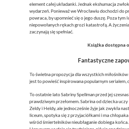
element całej układanki. Jednak ekshumacja zwłok
wydarzeń. Ponieważ we Wrocławiu dochodzi do pr
powraca, by upomnieć się o jego duszę. Poza tym 
niepowołanych rękach grozi katastrofą. A życzenia
zaczynają się spełniać.
Książka dostępna o
Fantastyczne zapo
To świetna propozycja dla wszystkich miłośników 
jest to powieść inspirowana
popularnym serialem, 
To ostatnie lato Sabriny Spellman przed jej szesna
prawdziwym przełomem. Sabrina od dziecka uczy si
Zeldy i Heldy, ale jednocześnie żyje jak zwykła na
liceum, spotyka się z przyjaciółkami i ma chłopak
wśród śmiertelników nieubłaganie dobiega końca. 
Harveyem wydaje się trudniejsze, niż się spodziew