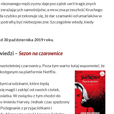
 nieznanego mężczyzny daje początek serii tragicznych
zerażających samobójstw, a mroczna przeszłość Kruchego
Ida szybko przekonuje się, że dar szamanki od umarlaków w
 potrafią być niebezpieczne. Szczególnie wtedy, kiedy
d 30 października 2019 roku.
wiedzi –
Sezon na czarownice
nastoletniej czarownicy. Poza tym warto tutaj wspomnieć, że
dostępnym na platformie Netflix.
stymi urodzinami, które będą
ę magii i zaklęć od swoich ciotek,
stolatka. W związku z tym chodzi do
a o imieniu Harvey. Jednak czas spędzony
Pożegnanie z przyjaciółkami i
ała. Niepewna uczuć Harveya, Sabrina