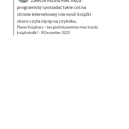
Zawsze można mieć męża
programistę i posiadać takie coś na
stronie internetowej i nie nosić książki
skoro czyta się np na czytniku.
Planer Książkary – ten gadżet powinien mieć każdy
książkoholik!
·
8 December 2023