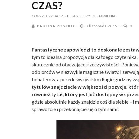
CZAS?
COPRZECZYTAC.PL
- BESTSELLERY I ZESTAWIENIA
PAULINA ROSZKO
3 listopada 2019
0
Fantastyczne zapowiedzi to doskonałe zestawie
tym to idealna propozycja dla każdego czytelnika,
skutecznie od otaczającej rzeczywistości. Poniew
odbiorców w niezwykle magiczne światy. I serwuj
bohaterów, a przede wszystkim długie godziny wsp
tytułów znajdziecie w większości pozycje, któ
również tytuł, który jest już dostępny w sprze
gdzie absolutnie każdy znajdzie coś dla siebie – i 
sprawdźcie i przekonajcie się o tym sami!