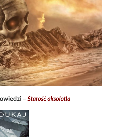
owiedzi –
Starość aksolotla