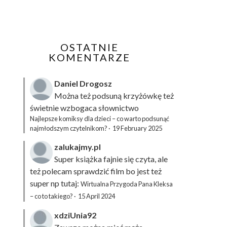
OSTATNIE
KOMENTARZE
Daniel Drogosz
Można też podsuną
krzyżówkę
też
świetnie wzbogaca słownictwo
Najlepsze komiksy dla dzieci – co warto podsunąć
najmłodszym czytelnikom?
·
19 February 2025
zalukajmy.pl
Super książka fajnie się czyta, ale
też polecam sprawdzić film bo jest też
super np tutaj:
Wirtualna Przygoda Pana Kleksa
– co to takiego?
·
15 April 2024
xdziUnia92