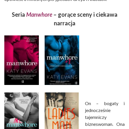
Seria
Manwhore
– gorące sceny i ciekawa
narracja
On – bogaty i
jednocześnie
tajemniczy
bizneswoman. Ona