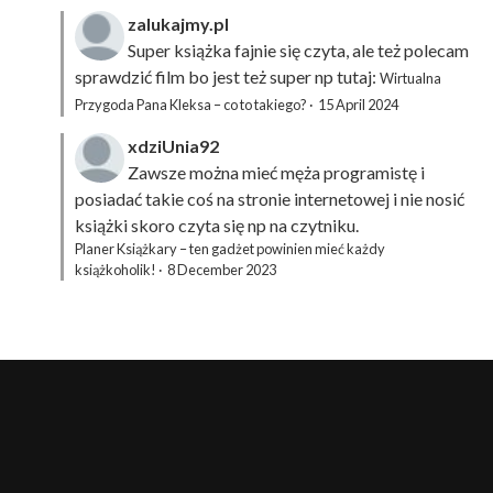
zalukajmy.pl
Super książka fajnie się czyta, ale też polecam
sprawdzić film bo jest też super np tutaj:
Wirtualna
Przygoda Pana Kleksa – co to takiego?
·
15 April 2024
xdziUnia92
Zawsze można mieć męża programistę i
posiadać takie coś na stronie internetowej i nie nosić
książki skoro czyta się np na czytniku.
Planer Książkary – ten gadżet powinien mieć każdy
książkoholik!
·
8 December 2023