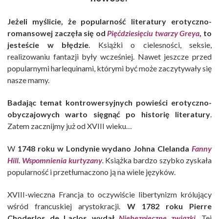
Jeżeli myślicie, że popularność literatury erotyczno-
romansowej zaczęła się od
Pięćdziesięciu twarzy Greya
, to
jesteście w błędzie
. Książki o cielesności, seksie,
realizowaniu fantazji były wcześniej. Nawet jeszcze przed
popularnymi harlequinami, którymi być może zaczytywały się
nasze mamy.
Badając temat kontrowersyjnych powieści erotyczno-
obyczajowych warto sięgnąć po historię literatury
.
Zatem zacznijmy już od XVIII wieku…
W
1748 roku w Londynie wydano Johna Clelanda
Fanny
Hill. Wspomnienia kurtyzany
.
Książka bardzo szybko zyskała
popularność i przetłumaczono ją na wiele języków.
XVIII-wieczna Francja to oczywiście libertynizm królujący
wśród francuskiej arystokracji.
W 1782 roku Pierre
Choderlos de Laclos wydał
Niebezpieczne związki
. Tej