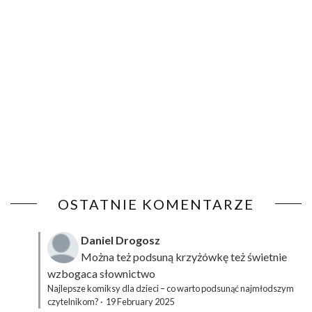
OSTATNIE KOMENTARZE
Daniel Drogosz
Można też podsuną
krzyżówkę
też świetnie
wzbogaca słownictwo
Najlepsze komiksy dla dzieci – co warto podsunąć najmłodszym
czytelnikom?
·
19 February 2025