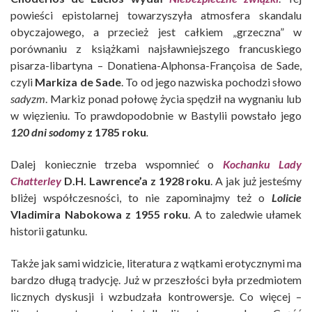
powieści epistolarnej towarzyszyła atmosfera skandalu
obyczajowego, a przecież jest całkiem „grzeczna” w
porównaniu z książkami najsławniejszego francuskiego
pisarza-libartyna – Donatiena-Alphonsa-Françoisa de Sade,
czyli
Markiza de Sade
. To od jego nazwiska pochodzi słowo
sadyzm
. Markiz ponad połowę życia spędził na wygnaniu lub
w więzieniu. To prawdopodobnie w Bastylii powstało jego
120 dni sodomy
z 1785 roku
.
Dalej koniecznie trzeba wspomnieć o
Kochanku Lady
Chatterley
D.H. Lawrence’a z 1928 roku
. A jak już jesteśmy
bliżej współczesności, to nie zapominajmy też o
Lolicie
Vladimira Nabokowa z 1955 roku
. A to zaledwie ułamek
historii gatunku.
Także jak sami widzicie, literatura z wątkami erotycznymi ma
bardzo długą tradycję. Już w przeszłości była przedmiotem
licznych dyskusji i wzbudzała kontrowersje. Co więcej –