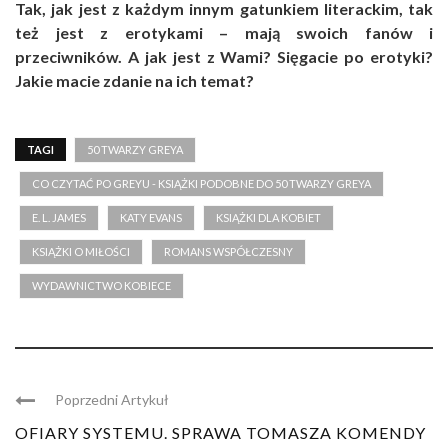
Tak, jak jest z każdym innym gatunkiem literackim, tak
też jest z erotykami – mają swoich fanów i
przeciwników. A jak jest z Wami? Sięgacie po erotyki?
Jakie macie zdanie na ich temat?
TAGI
50 TWARZY GREYA
CO CZYTAĆ PO GREYU - KSIĄŻKI PODOBNE DO 50 TWARZY GREYA
E. L. JAMES
KATY EVANS
KSIĄŻKI DLA KOBIET
KSIĄŻKI O MIŁOŚCI
ROMANS WSPÓŁCZESNY
WYDAWNICTWO KOBIECE
Poprzedni Artykuł
OFIARY SYSTEMU. SPRAWA TOMASZA KOMENDY