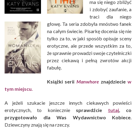
ma się niego zbliżyć
i zdobyć zaufanie, a
traci dla niego
głowę. Ta seria zdobyła mnóstwo fanek
na całym świecie. Pisarkę docenia się nie
tylko za to, w jaki sposób opisuje sceny
erotyczne, ale przede wszystkim za to,
że sprawnie prowadzi swoje czytelniczki
przez ciekawą i pełną zwrotów akcji
fabułę.
Książki serii
Manwhore
znajdziecie
w
tym miejscu
.
A jeżeli szukacie jeszcze innych ciekawych powieści
erotycznych, to koniecznie
sprawdźcie
tutaj
, co
przygotowało dla Was Wydawnictwo Kobiece
.
Dziewczyny znają się na rzeczy.