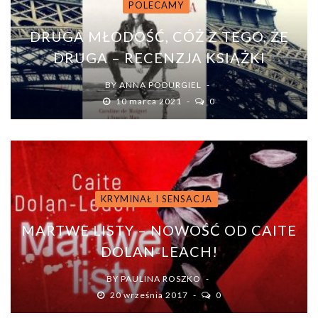
POLECAMY
DRUGA MŁODOŚĆ, CÓŻ Z TEGO, ŻE
DRUGA – RECENZJA KSIĄŻKI
BY
ANNA PODURGIEL
10 marca 2021
0
KRYMINAŁ I SENSACJA
MARTWE LISTY – NOWOŚĆ OD CAITE
DOLAN-LEACH!
BY
PAULINA ROSZKO
20 września 2017
0