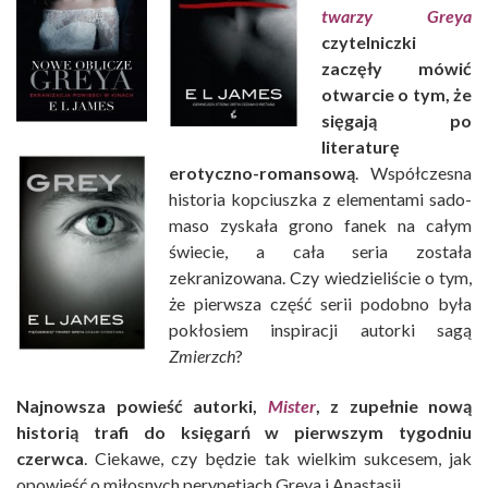
twarzy Greya
czytelniczki
zaczęły mówić
otwarcie o tym, że
sięgają po
literaturę
erotyczno-romansową
. Współczesna
historia kopciuszka z elementami sado-
maso zyskała grono fanek na całym
świecie, a cała seria została
zekranizowana. Czy wiedzieliście o tym,
że pierwsza część serii podobno była
pokłosiem inspiracji autorki sagą
Zmierzch
?
Najnowsza powieść autorki,
Mister
, z zupełnie nową
historią trafi do księgarń w pierwszym tygodniu
czerwca
. Ciekawe, czy będzie tak wielkim sukcesem, jak
opowieść o miłosnych perypetiach Greya i Anastasii.