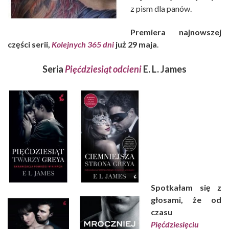
z pism dla panów.
Premiera najnowszej
części serii,
Kolejnych 365 dni
już 29 maja
.
Seria
Pięćdziesiąt odcieni
E. L. James
Spotkałam się z
głosami, że od
czasu
Pięćdziesięciu