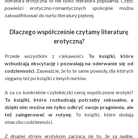
literatura erotyczna to nie tylko literatura popularna. Część
powieści erotyczno-romantycznych spokojnie można
zakwalifikować do nurtu literatury pięknej.
Dlaczego współcześnie czytamy literaturę
erotyczną?
Przede wszystkim z ciekawości.
To książki, które
wzbudzają ekscytację i pozwalają na oderwanie się od
codzienności
. Zauważcie, że to te same powody, dla których
sięgamy też po książki z innych nurtów.
A za co konkretnie czytelniczki cenią współczesne erotyki?
To książki, które rozbudzają potrzeby seksualne, a
dzięki nim można nie tylko odkryć swoje pragnienia, ale
też zaingerować w rutynę
. To książki, które dodają
smaczku codzienności.
Z drugiej strony erotykom zarzuca się to, że są nudne,