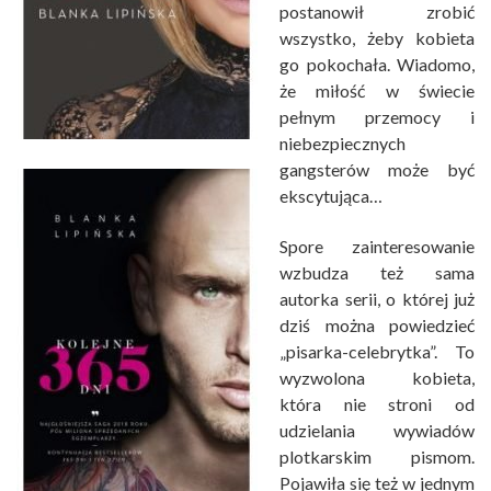
postanowił zrobić
wszystko, żeby kobieta
go pokochała. Wiadomo,
że miłość w świecie
pełnym przemocy i
niebezpiecznych
gangsterów może być
ekscytująca…
Spore zainteresowanie
wzbudza też sama
autorka serii, o której już
dziś można powiedzieć
„pisarka-celebrytka”. To
wyzwolona kobieta,
która nie stroni od
udzielania wywiadów
plotkarskim pismom.
Pojawiła się też w jednym