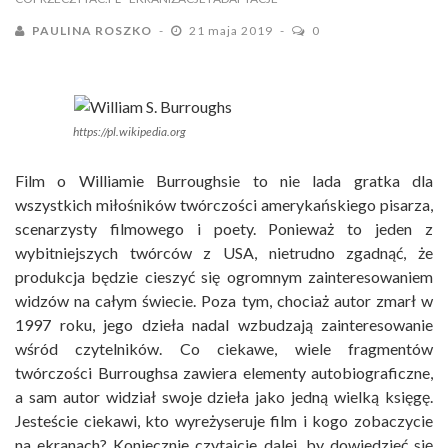
PAULINA ROSZKO
21 maja 2019
0
https://pl.wikipedia.org
Film o Williamie Burroughsie to nie lada gratka dla
wszystkich miłośników twórczości amerykańskiego pisarza,
scenarzysty filmowego i poety. Ponieważ to jeden z
wybitniejszych twórców z USA, nietrudno zgadnąć, że
produkcja będzie cieszyć się ogromnym zainteresowaniem
widzów na całym świecie. Poza tym, chociaż autor zmarł w
1997 roku, jego dzieła nadal wzbudzają zainteresowanie
wśród czytelników. Co ciekawe, wiele fragmentów
twórczości Burroughsa zawiera elementy autobiograficzne,
a sam autor widział swoje dzieła jako jedną wielką księgę.
Jesteście ciekawi, kto wyreżyseruje film i kogo zobaczycie
na ekranach? Koniecznie czytajcie dalej, by dowiedzieć się