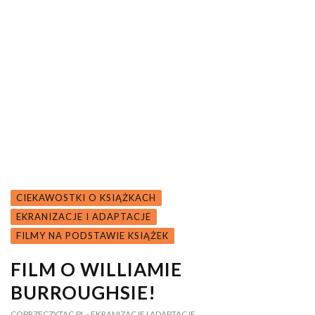
CIEKAWOSTKI O KSIĄŻKACH
EKRANIZACJE I ADAPTACJE
FILMY NA PODSTAWIE KSIĄŻEK
FILM O WILLIAMIE
BURROUGHSIE!
COPRZECZYTAC.PL
- EKRANIZACJE I ADAPTACJE