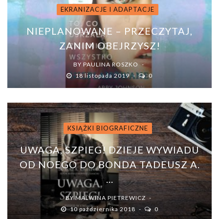
EKRANIZACJE I ADAPTACJE
NIEPLANOWANE – PRZECZYTAJ,
ZANIM OBEJRZYSZ!
BY
PAULINA ROSZKO
18 listopada 2019
0
KSIĄŻKI BIOGRAFICZNE
UWAGA, SZPIEG! DZIEJE WYWIADU
OD NOEGO DO BONDA TADEUSZ A.
...
BY
MALWINA PIETREWICZ
10 października 2018
0