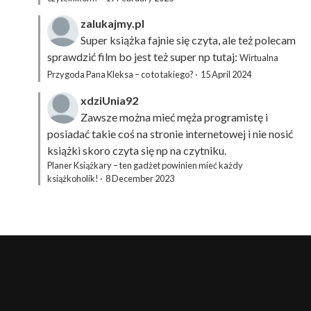
zalukajmy.pl
Super książka fajnie się czyta, ale też polecam
sprawdzić film bo jest też super np tutaj:
Wirtualna
Przygoda Pana Kleksa – co to takiego?
·
15 April 2024
xdziUnia92
Zawsze można mieć męża programistę i
posiadać takie coś na stronie internetowej i nie nosić
książki skoro czyta się np na czytniku.
Planer Książkary – ten gadżet powinien mieć każdy
książkoholik!
·
8 December 2023