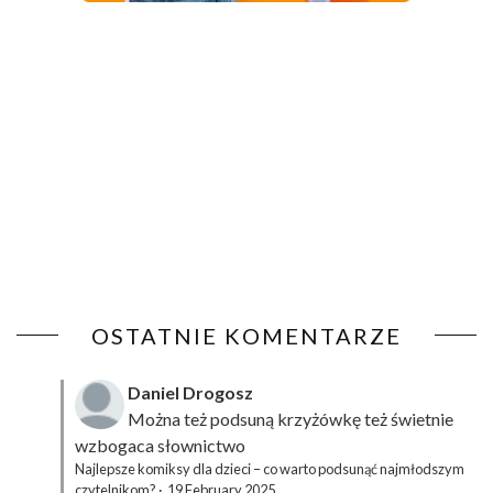
OSTATNIE KOMENTARZE
Daniel Drogosz
Można też podsuną
krzyżówkę
też świetnie
wzbogaca słownictwo
Najlepsze komiksy dla dzieci – co warto podsunąć najmłodszym
czytelnikom?
·
19 February 2025