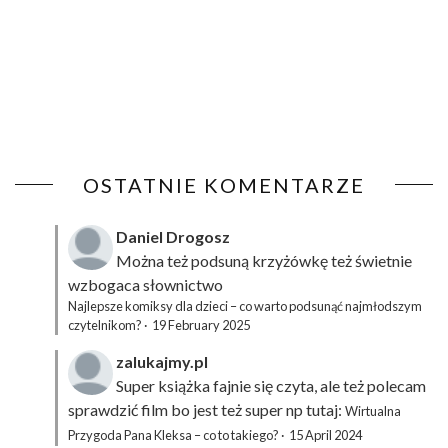
OSTATNIE KOMENTARZE
Daniel Drogosz
Można też podsuną
krzyżówkę
też świetnie
wzbogaca słownictwo
Najlepsze komiksy dla dzieci – co warto podsunąć najmłodszym
czytelnikom?
·
19 February 2025
zalukajmy.pl
Super książka fajnie się czyta, ale też polecam
sprawdzić film bo jest też super np tutaj:
Wirtualna
Przygoda Pana Kleksa – co to takiego?
·
15 April 2024