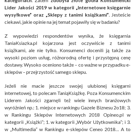
kategoriach
. Zatem
zdobyła złote godła Konsumencki
Lider Jakości 2019 w kategorii „Internetowe księgarnie
wysyłkowe” oraz „Sklepy z tanimi książkami”
. Jesteście
ciekawi, jakie opinie na jej temat pojawiły się w badaniu?
Z wypowiedzi respondentów wynika, że księgarnia
TaniaKsiazka.pl kojarzona jest oczywiście z tanimi
książkami, ale nie tylko. Konsumenci docenili ją także za
wysoki poziom usług, różnorodną ofertę i przystępną cenę
dostawy. Wysoko oceniono także – co ważne w przypadku e-
sklepów – przejrzystość samego sklepu.
Jeżeli nie macie jeszcze swojej ulubionej księgarni
internetowej, to polecam TaniąKsiążkę. Poza Konsumenckim
Liderem Jakości zgarnęli też wiele innych branżowych
wyróżnień np.: 1. miejsce w rankingu Gazele Biznesu 2o18; 3.
w Rankingu Sklepów Internetowych 2018 Opineo.pl w
kategorii „Książki”; 1. w kategorii „Wybór Użytkownika”; i 3.
w „Multimedia” w Rankingu e-sklepów Ceneo 2018… A to