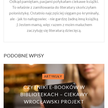
Odkąd pamiętam, pasjami połykałam ciekawe książki.
To właśnie z zamiłowania do literatury skończyłam
polonistykę. Ostatnio najczęściej sięgam po kryminały,
ale - jak to nałogowiec - nie gardzę żadną inną książką
;) Jestem mamą, więc razem z moim maluchem
zaczytuję się literaturą dziecięcą.
PODOBNE WPISY
ARTYKUŁY
CZYTNIKI E-BOOKÓW W
BIBLIOTEKACH – CIEKAWY
WROCŁAWSKI PROJEKT