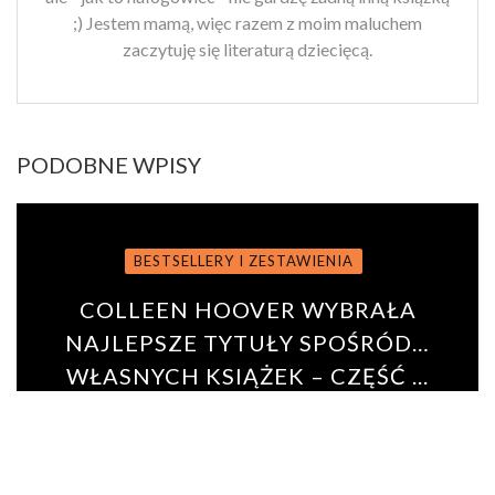
;) Jestem mamą, więc razem z moim maluchem
zaczytuję się literaturą dziecięcą.
PODOBNE WPISY
BESTSELLERY I ZESTAWIENIA
COLLEEN HOOVER WYBRAŁA
NAJLEPSZE TYTUŁY SPOŚRÓD…
WŁASNYCH KSIĄŻEK – CZĘŚĆ ...
BY
PAULINA ADAMSKA
8 listopada 2016
0