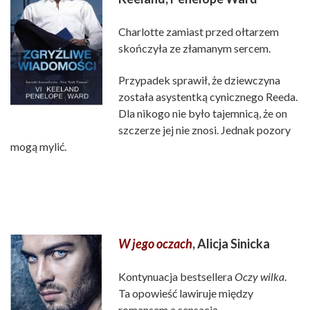
Charlotte zamiast przed ołtarzem
skończyła ze złamanym sercem.
Przypadek sprawił, że dziewczyna
została asystentką cynicznego Reeda.
Dla nikogo nie było tajemnicą, że on
szczerze jej nie znosi. Jednak pozory
mogą mylić.
W jego oczach
, Alicja Sinicka
Kontynuacja bestsellera
Oczy wilka
.
Ta opowieść lawiruje między
romansem a sensacją.