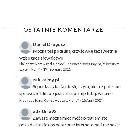
OSTATNIE KOMENTARZE
Daniel Drogosz
Można też podsuną
krzyżówkę
też świetnie
wzbogaca słownictwo
Najlepsze komiksy dla dzieci – co warto podsunąć najmłodszym
czytelnikom?
·
19 February 2025
zalukajmy.pl
Super książka fajnie się czyta, ale też polecam
sprawdzić film bo jest też super np tutaj:
Wirtualna
Przygoda Pana Kleksa – co to takiego?
·
15 April 2024
xdziUnia92
Zawsze można mieć męża programistę i
posiadać takie coś na stronie internetowej i nie nosić