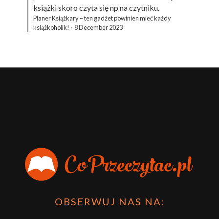
książki skoro czyta się np na czytniku.
Planer Książkary – ten gadżet powinien mieć każdy
książkoholik!
·
8 December 2023
OBSERWUJ NAS NA: