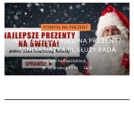
POMYSŁ NA PREZENT
NIE MASZ POMYSŁU NA PREZENT?
TANIAKSIAZKA.PL SŁUŻY RADĄ
BY
ANETA ŚWIDERSKA
12 grudnia 2018
0