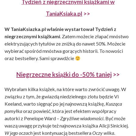
Tydzień z niegrzecznymi książkami w
TaniaKsiaka.pl
>>
W TaniaKsiazka.pl właśnie wystartował Tydzień z
niegrzecznymi książkami
. Zatem możecie złapać mnóstwo
elektryzujących tytułów ze zniżką do nawet 50%. Możecie
wybierać spośród mnóstwa gorących historii. To nowości
oraz bestsellery. Sami sprawdźcie
Niegrzeczne książki do -50% taniej
>>
Wybrałam kilka książek, na które warto zwrócić uwagę. W
związku z tym, że gwiazdą niedzielnego zlotu będzie Vi
Keeland, warto sięgnąć po jej najnowszą książkę,
Kusząca
pomyłka
oraz powieść, która jest efektem współpracy
autorki z Penelope Ward –
Zgryźliwe wiadomości
. Być może
waszą uwagę przykuje też najnowsza książka Alicji Sinickiej.
W jego oczach
jest kontynuacją bestsellera
Oczy wilka
.