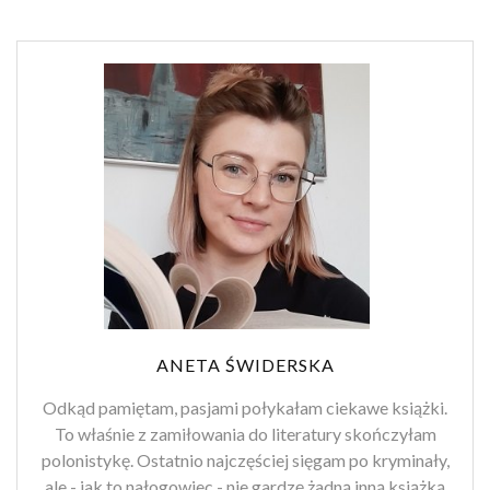
ANETA ŚWIDERSKA
Odkąd pamiętam, pasjami połykałam ciekawe książki.
To właśnie z zamiłowania do literatury skończyłam
polonistykę. Ostatnio najczęściej sięgam po kryminały,
ale - jak to nałogowiec - nie gardzę żadną inną książką