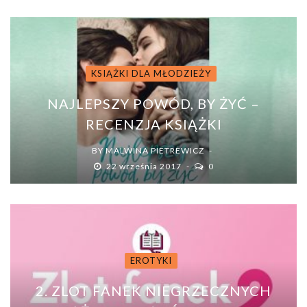
KSIĄŻKI DLA MŁODZIEŻY
NAJLEPSZY POWÓD, BY ŻYĆ –
RECENZJA KSIĄŻKI
BY
MALWINA PIETREWICZ
22 września 2017
0
EROTYKI
2. ZLOT FANEK NIEGRZECZNYCH