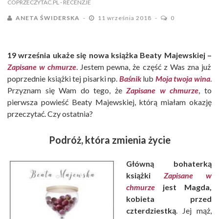
COPRZECZYTAC.PL
- RECENZJE
ANETA ŚWIDERSKA
11 września 2018
0
19 września ukaże się nowa książka Beaty Majewskiej –
Zapisane
w chmurze
. Jestem pewna, że część z Was zna już
poprzednie książki tej pisarki np.
Baśnik
lub
Moja twoja wina
.
Przyznam się Wam do tego, że
Zapisane w chmurze
, to
pierwsza powieść Beaty Majewskiej, którą miałam okazję
przeczytać. Czy ostatnia?
Podróż, która zmienia życie
Główną bohaterką
książki
Zapisane w
chmurze
jest Magda,
kobieta przed
czterdziestką
. Jej mąż,