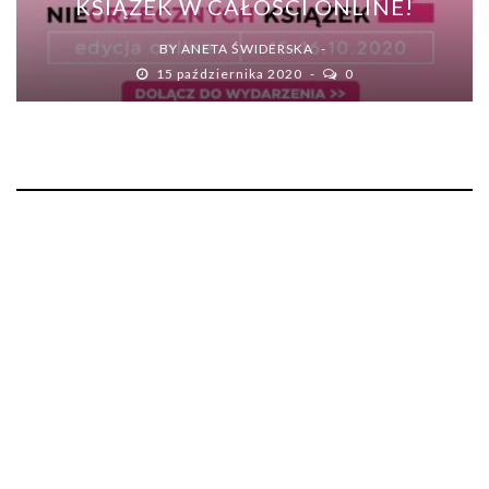
KSIĄŻEK W CAŁOŚCI ONLINE!
BY
ANETA ŚWIDERSKA
15 października 2020
0