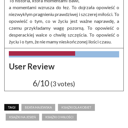
To historia, która momentami bawi,
a momentami wzrusza do łez. To dojrzała opowieść o
niezwykłym pragnieniu prawdziwej i szczerej miłości. To
opowieść o tym, co w życiu jest ważne naprawdę, a
czemu przykładamy wagę pozorną. To opowieść o
desperackiej walce o chwilę szczęścia. To opowieść o
życiu i o tym, że nie mamy nieskończonej ilości czasu.
User Review
6/10
(
3
votes)
TAGI
BEATA MAJEWSKA
KSIĄŻKI DLA KOBIET
KSIĄŻKI NA JESIEŃ
KSIĄŻKI O MIŁOŚCI