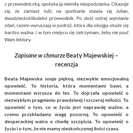
z przewodniczką, spotyka ją niemiła niespodzianka. Okazuje
się, że zamiast Julii, na spotkanie stawia się Julian,
dwudziestokilkuletni przewodnik. Po dość ostrej wymianie
zdań, razem wyruszają w podróż, która dla obojga okaże się
bardzo ważna. I w tym miejscu się zatrzymam, żeby nie psuć
Wam lektury.
Zapisane w chmurze
Beaty Majewskiej –
recenzja
Beata Majewska snuje piękną, niezwykle emocjonalną
opowieść. To historia, która momentami bawi, a
momentami wzrusza do łez. To dojrzała opowieść o
niezwykłym pragnieniu prawdziwej i szczerej miłości. To
opowieść o tym, co w życiu jest naprawdę ważne, a
czemu przykładamy wagę pozorną. To opowieść o
desperackiej walce o chwilę szczęścia. To opowieść o
życiu i o tym, że nie mamy nieskończonej ilości czasu.