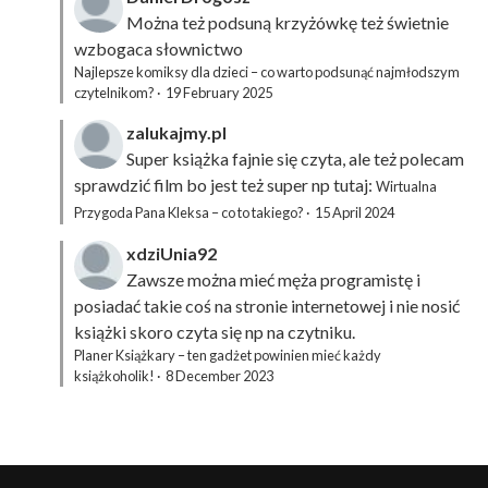
Można też podsuną
krzyżówkę
też świetnie
wzbogaca słownictwo
Najlepsze komiksy dla dzieci – co warto podsunąć najmłodszym
czytelnikom?
·
19 February 2025
zalukajmy.pl
Super książka fajnie się czyta, ale też polecam
sprawdzić film bo jest też super np tutaj:
Wirtualna
Przygoda Pana Kleksa – co to takiego?
·
15 April 2024
xdziUnia92
Zawsze można mieć męża programistę i
posiadać takie coś na stronie internetowej i nie nosić
książki skoro czyta się np na czytniku.
Planer Książkary – ten gadżet powinien mieć każdy
książkoholik!
·
8 December 2023