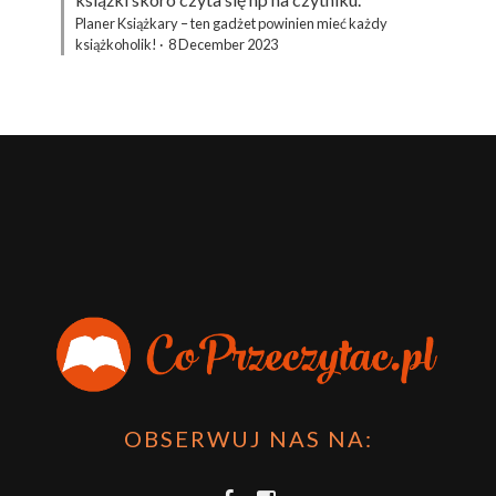
Planer Książkary – ten gadżet powinien mieć każdy
książkoholik!
·
8 December 2023
OBSERWUJ NAS NA: