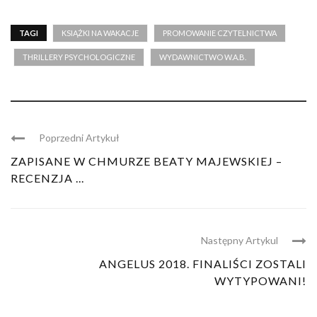
TAGI
KSIĄŻKI NA WAKACJE
PROMOWANIE CZYTELNICTWA
THRILLERY PSYCHOLOGICZNE
WYDAWNICTWO W.A.B.
Poprzedni Artykuł
ZAPISANE W CHMURZE BEATY MAJEWSKIEJ –
RECENZJA ...
Następny Artykul
ANGELUS 2018. FINALIŚCI ZOSTALI
WYTYPOWANI!