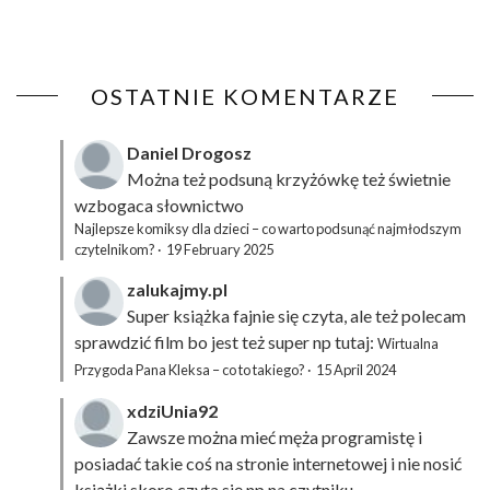
OSTATNIE KOMENTARZE
Daniel Drogosz
Można też podsuną
krzyżówkę
też świetnie
wzbogaca słownictwo
Najlepsze komiksy dla dzieci – co warto podsunąć najmłodszym
czytelnikom?
·
19 February 2025
zalukajmy.pl
Super książka fajnie się czyta, ale też polecam
sprawdzić film bo jest też super np tutaj:
Wirtualna
Przygoda Pana Kleksa – co to takiego?
·
15 April 2024
xdziUnia92
Zawsze można mieć męża programistę i
posiadać takie coś na stronie internetowej i nie nosić
książki skoro czyta się np na czytniku.