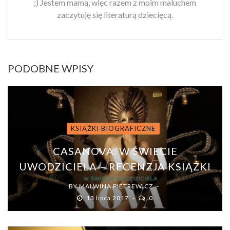
;) Jestem mamą, więc razem z moim maluchem
zaczytuję się literaturą dziecięcą.
PODOBNE WPISY
KSIĄŻKI BIOGRAFICZNE
CASANOVA. W ŚWIECIE
UWODZICIELA – RECENZJA KSIĄŻKI
BY
MALWINA PIETREWICZ
13 lipca 2017
0