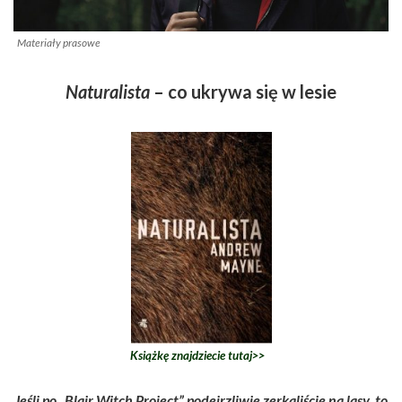
Materiały prasowe
Naturalista
– co ukrywa się w lesie
Książkę znajdziecie tutaj>>
Jeśli po „Blair Witch Project”
podejrzliwie zerkaliście na lasy, to