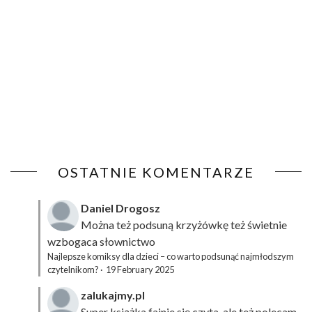
OSTATNIE KOMENTARZE
Daniel Drogosz
Można też podsuną
krzyżówkę
też świetnie
wzbogaca słownictwo
Najlepsze komiksy dla dzieci – co warto podsunąć najmłodszym
czytelnikom?
·
19 February 2025
zalukajmy.pl
Super książka fajnie się czyta, ale też polecam