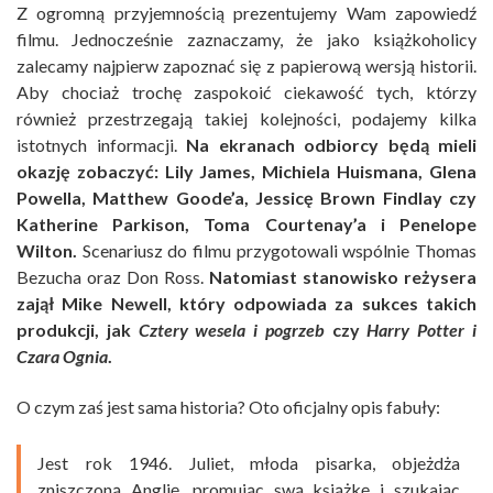
Z ogromną przyjemnością prezentujemy Wam zapowiedź
filmu. Jednocześnie zaznaczamy, że jako książkoholicy
zalecamy najpierw zapoznać się z papierową wersją historii.
Aby chociaż trochę zaspokoić ciekawość tych, którzy
również przestrzegają takiej kolejności, podajemy kilka
istotnych informacji.
Na ekranach odbiorcy będą mieli
okazję zobaczyć: Lily James, Michiela Huismana, Glena
Powella, Matthew Goode’a, Jessicę Brown Findlay czy
Katherine Parkison, Toma Courtenay’a i Penelope
Wilton.
Scenariusz do filmu przygotowali wspólnie Thomas
Bezucha oraz Don Ross.
Natomiast stanowisko reżysera
zajął Mike Newell, który odpowiada za sukces takich
produkcji, jak
Cztery wesela i pogrzeb
czy
Harry Potter i
Czara Ognia
.
O czym zaś jest sama historia? Oto oficjalny opis fabuły:
Jest rok 1946. Juliet, młoda pisarka, objeżdża
zniszczoną Anglię, promując swą książkę i szukając