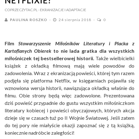
NETFLIXIE!
COPRZECZYTAC.PL
- EKRANIZACJE I ADAPTACJE
PAULINA ROSZKO
24 sierpnia 2018
0
Film
Stowarzyszenie Miłośników Literatury
i Placka z
Kartoflanych Obierek
to nie lada gratka dla wszystkich
miłośniczek tej bestsellerowej historii.
Także wielbicielki
książek z okładką filmową mają wiele powodów do
zadowolenia. Wraz z ekranizacją powieści, której tym razem
podjęła się platforma Netflix, w księgarniach pojawiła się
wznowiona wersja historii, nawiązująca okładką właśnie do
filmu. Obie strony będą więc zadowolone. Prezentowana
dziś powieść przypadnie do gustu wszystkim miłośniczkom
literatury kobiecej i powieści obyczajowych, których akcja
dzieje się w czasach tuż po II Wojnie Światowej. Jeśli zatem
do tej pory nie miałyście okazji zapoznać się z tą książką,
koniecznie nadróbcie zaległości!