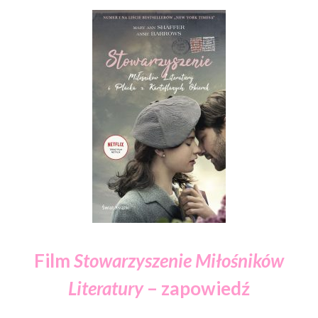
Film
Stowarzyszenie Miłośników
Literatury
– zapowiedź