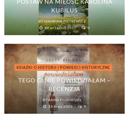
POSTAW NA MIŁOŚĆ KAROLINA
KUBILUS
BY
MALWINA PIETREWICZ
12 września 2017
0
KSIĄŻKI O HISTORII I POWIEŚCI HISTORYCZNE
TEGO CI NIE POWIEDZIAŁAM –
RECENZJA
BY
ANNA PODURGIEL
28 maja 2020
0