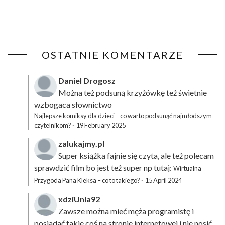
OSTATNIE KOMENTARZE
Daniel Drogosz
Można też podsuną
krzyżówkę
też świetnie
wzbogaca słownictwo
Najlepsze komiksy dla dzieci – co warto podsunąć najmłodszym
czytelnikom?
·
19 February 2025
zalukajmy.pl
Super książka fajnie się czyta, ale też polecam
sprawdzić film bo jest też super np tutaj:
Wirtualna
Przygoda Pana Kleksa – co to takiego?
·
15 April 2024
xdziUnia92
Zawsze można mieć męża programistę i
posiadać takie coś na stronie internetowej i nie nosić