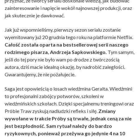
przyznać, że twórcy serialu doskonale wiedzą, jak budować
zainteresowanie i napięcie wokół najnowszej produkcji, oraz
jak skutecznie je dawkować.
Jak już wspomnieliśmy, pierwszy sezon serialu zostanie
wyemitowany już 20 grudnia tego roku na platformie Netflix.
Całość została oparta na bestsellerowej serii naszego
rodzimego pisarza, Andrzeja Sapkowskiego.
Tym samym,
jeśli do tej pory nie było wam po drodze z twórczością
autora, dziś macie idealną okazję, by nadrobić zaległości.
Gwarantujemy, że nie pożałujecie.
Saga jest opowieścią o losach wiedźmina Geralta. Wiedźmini
to profesjonalni zabójcy potworów, szkoleni w
wiedźmińskich szkołach. Dzięki specjalnemu treningowi oraz
Próbie Traw zyskują nadludzki refleks i siłę.
Zmiany
wywołane w trakcie Próby są trwałe, jednak ceną za nie
jest bezpłodność. Sam rytuał należy do bardzo
ryzykownych, ponieważ przeżywa go jedynie 4 na 10