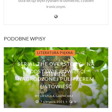
usta wciąż wykrzywiam w uśmiechu, czasem
ironicznym.
PODOBNE WPISY
LITERATURA PIĘKNA
SERIAL THE OVERSTORY – NA
PODSTAWIE POWIEŚCI
NAGRODZONEJ PULITZEREM
LISTOWIEŚĆ
BY
URSZULA GARNCARZ
7 sierpnia 2021
0