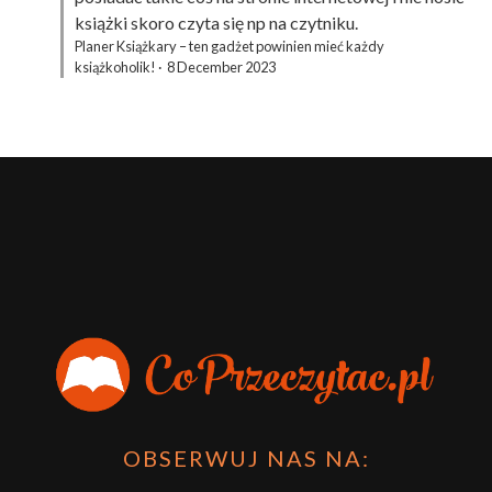
książki skoro czyta się np na czytniku.
Planer Książkary – ten gadżet powinien mieć każdy
książkoholik!
·
8 December 2023
OBSERWUJ NAS NA: