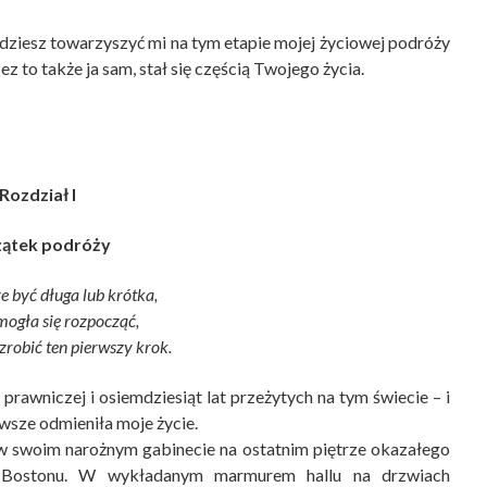
będziesz towarzyszyć mi na tym etapie mojej życiowej podróży
zez to także ja sam, stał się częścią Twojego życia.
Rozdział I
ątek podróży
 być długa lub krótka,
mogła się rozpocząć,
zrobić ten pierwszy krok.
 prawniczej i osiemdziesiąt lat przeżytych na tym świecie – i
wsze odmieniła moje życie.
swoim narożnym gabinecie na ostatnim piętrze okazałego
icy Bostonu. W wykładanym marmurem hallu na drzwiach