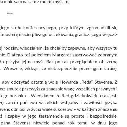
ła mnie sam na sam z moimi myślami.
***
ie­go stołu konferencyjnego, przy którym zgromadzili się
tmosferę niecierpliwego oczekiwania, graniczącego wręcz z
ej rodziny, wiedziałem, że chciałby zapewne, aby wszyscy tu
tanie. Dlatego też poleciłem Margaret zaserwować zebranym
ło przyjść jej na myśl. Raz po raz przeglą­dałem obszerną
 Wreszcie, widząc, że niebezpiecznie przecią­gam strunę,
to, aby odczytać ostatnią wolę Howarda „Reda” Stevensa. Z
asz smutek przewyższa znacznie wagę wszel­kich prawnych i
ego poranka. – Wiedziałem, że Red, gdziekolwiek teraz jest,
dzę zatem państwu wszelkich wstępów i zawiłości języka
evens odniósł w życiu wiele suk­cesów – w każdym znaczeniu
 i zapisy w jego testamencie są proste i bezpośrednie.
a pana Stevensa niewiele ponad rok temu, w dniu jego