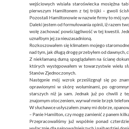
wejściowych wisiała staroświecka mosięż­na ta
pierwszym Hamiltonem z tej trójki – gwoli ścisł
Pozostali Hamiltonowie w nazwie firmy to mój syn 
Daleki jestem od formułowania opinii, iż razem tw
wolę zachować powściągliwość w tej kwestii. Jedna
uznałbym jej za nieuzasadnioną.
Rozkoszowałem się klimatem mojego staromodneg
nad tym, jak długą drogę przebyłem od dawnych, c
Z niekłamaną dumą spoglądałem na ścianę dokum
których występowałem w towarzystwie wielu sła
Stanów Zjednoczonych.
Następnie mój wzrok prześlizgnął się po znany
oprawionymi w skórę woluminami, po ogromnym 
starszych niż ja sam. Jednak już po chwili z 
znajomym otoczeniem, wyrwał mnie brzęk telefonu
W słuchawce usłyszałem znany mi dobrze, opanow
– Panie Hamilton, czy mogę zamienić z panem kilk
Przepracowaliśmy już wspólnie ponad czterdzie
wyłącznie dla najpoważniejszych i najbardziej doni