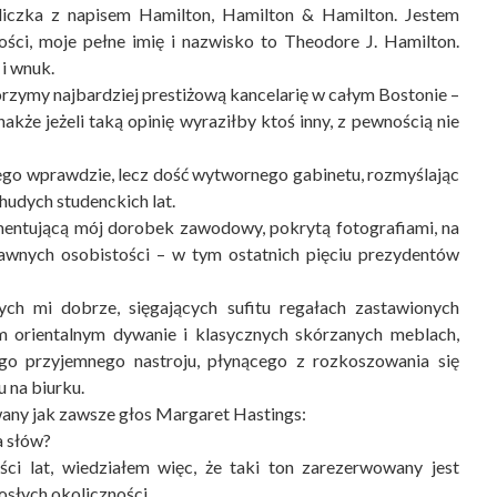
bliczka z napisem Hamilton, Hamilton & Hamilton. Jestem
ości, moje pełne imię i nazwisko to Theodore J. Hamilton.
i wnuk.
orzymy najbardziej prestiżową kancelarię w całym Bostonie –
kże jeżeli taką opinię wyraziłby ktoś inny, z pewnością nie
o wprawdzie, lecz dość wytwornego gabinetu, rozmyślając
hudych studenckich lat.
entującą mój dorobek zawodowy, pokrytą fotografiami, na
wnych osobi­stości – w tym ostatnich pięciu prezydentów
ch mi dobrze, sięgających sufitu regałach zastawionych
orientalnym dywanie i klasycznych skórzanych meb­lach,
tego przyjemnego nastroju, płynącego z rozkoszowania się
 na biurku.
any jak zawsze głos Margaret Hastings:
a słów?
ści lat, wiedziałem więc, że taki ton zarezerwowany jest
osłych okoliczności.