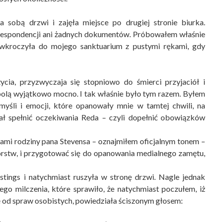
 sobą drzwi i zajęła miejsce po drugiej stronie biurka.
o­respondencji ani żadnych dokumentów. Próbowałem właśnie
 wkroczyła do mojego sanktuarium z pustymi rękami, gdy
ia, przyzwyczaja się stopniowo do śmierci przyjaciół i
 bolą wyjątkowo mocno. I tak właśnie było tym razem. Byłem
yśli i emocji, które opanowały mnie w tamtej chwili, na
iał speł­nić oczekiwania Reda – czyli dopełnić obowiązków
mi rodziny pana Stevensa – oznajmiłem oficjal­nym tonem –
iorstw, i przygotować się do opanowania medialnego zamętu,
tings i natychmiast ruszyła w stronę drzwi. Nagle jednak
ego milczenia, które sprawiło, że natychmiast poczułem, iż
e od spraw osobistych, powiedziała ściszonym głosem: