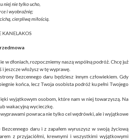
u niej nie tylko ucho,
rce i wyobraźnię;
cichą, cierpliwą miłością.
E KANELAKOS
rzedmowa
nie w dłoniach, rozpoczniemy naszą wspólną po­dróż. Chcę już
ś i jeszcze włożysz w tę wyprawę.
j strony Bezcennego daru będziesz innym człowiekiem. Gdy
iegnie końca, lecz Twoja osobista podróż ku pełni Twojego
ięki wyjątkowym osobom, które nam w niej towarzyszą. Na
lub wakacyjną wycieczkę.
wyprawami powraca nie tylko cel wędrówki, ale i wyjątkowe
rę Bezcennego daru i z zapałem wyruszysz w swoją życiową
darem z przyjaciółmi, krewnymi i wszystkimi wyjątkowymi