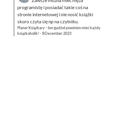
Zawsze można mieć męża
programistę i posiadać takie coś na
stronie internetowej i nie nosić książki
skoro czyta się np na czytniku.
Planer Książkary – ten gadżet powinien mieć każdy
książkoholik!
·
8 December 2023