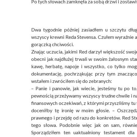
Po tych słowach zamknęła za sobą drzwi i zostawi
Dwa tygodnie później zasiadłem u szczytu dług
wszyscy krewni Reda Stevensa. Czułem wyraźnie a
gorączką chciwości.
Znając uczucia, jakimi Red darzył większość swoj
obecni jak najdłużej trwali w swoim ża­łosnym s
kawę, herbatę, napoje i wszystko, co tylko mog
dokumentację, pochrząkując przy tym znacząco.
wstałem i zwróciłem się do zebranych:
– Panie i panowie, jak wiecie, jesteśmy tu po 
pewnością przeżywamy wszyscy trudne chwi­le i n
finansowych oczekiwań, z którymi przyszliśmy tu t
doceniłby tę ironię w moim gło­sie. – Oszczę
prawnego i przejdę od razu do konkretów. Red St
tego słowa. Podobnie więc jak on sam, również
Sporządziłem ten uaktual­niony testament dl