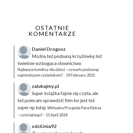
OSTATNIE
KOMENTARZE
Daniel Drogosz
Można też podsuną
krzyżówkę
też
świetnie wzbogaca słownictwo
Najlepsze komiksy dla dzieci – co warto podsunąć
najmłodszym czytelnikom?
·
19 February 2025
zalukajmy.pl
Super książka fajnie się czyta, ale
też polecam sprawdzić film bo jest też
super np tutaj:
Wirtualna Przygoda Pana Kleksa
– co to takiego?
·
15 April 2024
xdziUnia92