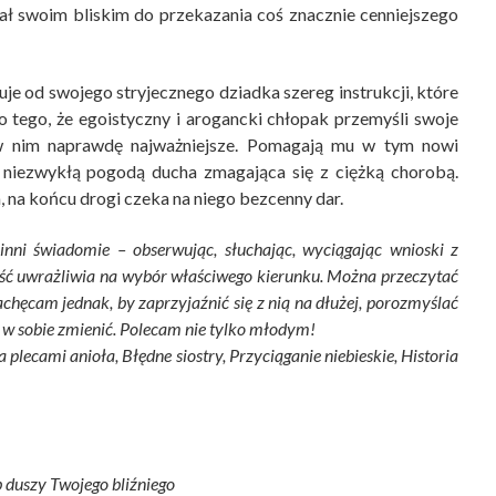
ał swoim bliskim do przekazania coś znacznie cenniejszego
e od swojego stryjecznego dziadka szereg instrukcji, które
 tego, że egoistyczny i arogancki chłopak przemyśli swoje
 w nim naprawdę najważniejsze. Pomagają mu w tym nowi
 z niezwykłą pogodą ducha zmagająca się z ciężką chorobą.
, na końcu drogi czeka na niego bezcenny dar.
a inni świadomie – obserwując, słuchając, wyciągając wnioski z
eść uwrażliwia na wybór właściwego kierunku. Można przeczytać
Zachęcam jednak, by zaprzyjaźnić się z nią na dłużej, porozmyślać
 w sobie zmienić. Polecam nie tylko młodym!
 plecami anioła, Błędne siostry, Przyciąganie niebieskie, Historia
b duszy Twojego bliźniego