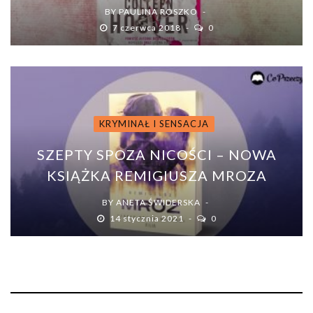
BY
PAULINA ROSZKO
7 czerwca 2018
0
KRYMINAŁ I SENSACJA
SZEPTY SPOZA NICOŚCI – NOWA
KSIĄŻKA REMIGIUSZA MROZA
BY
ANETA ŚWIDERSKA
14 stycznia 2021
0