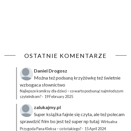
OSTATNIE KOMENTARZE
Daniel Drogosz
Można też podsuną
krzyżówkę
też świetnie
wzbogaca słownictwo
Najlepsze komiksy dla dzieci – co warto podsunąć najmłodszym
czytelnikom?
·
19 February 2025
zalukajmy.pl
Super książka fajnie się czyta, ale też polecam
sprawdzić film bo jest też super np tutaj:
Wirtualna
Przygoda Pana Kleksa – co to takiego?
·
15 April 2024